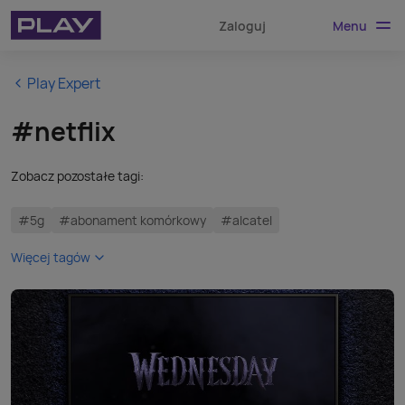
Menu
Zaloguj
Play Expert
#netflix
Zobacz pozostałe tagi:
#5g
#abonament komórkowy
#alcatel
Więcej tagów