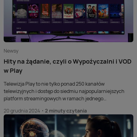
Newsy
Hity na żądanie, czyli o Wypożyczalni i VOD
w Play
Telewizja Play to nie tylko ponad 250 kanałów
telewizyjnych i dostęp do siedmiu najpopularniejszych
platform streamingowych w ramach jednego
abonamentu. To również Wypożyczalnia i szeroka gama
20 grudnia 2024
2 minuty czytania
bibliotek Video on Demand (VOD).