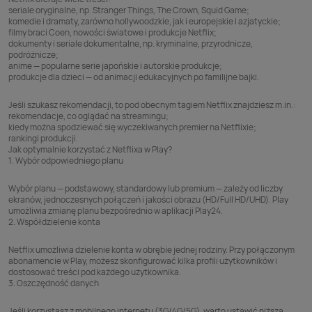
seriale oryginalne, np. Stranger Things, The Crown, Squid Game;
komedie i dramaty, zarówno hollywoodzkie, jak i europejskie i azjatyckie;
filmy braci Coen, nowości światowe i produkcje Netflix;
dokumenty i seriale dokumentalne, np. kryminalne, przyrodnicze,
podróżnicze;
anime — popularne serie japońskie i autorskie produkcje;
produkcje dla dzieci — od animacji edukacyjnych po familijne bajki.
Jeśli szukasz rekomendacji, to pod obecnym tagiem Netflix znajdziesz m.in.:
rekomendacje, co oglądać na streamingu;
kiedy można spodziewać się wyczekiwanych premier na Netflixie;
rankingi produkcji.
Jak optymalnie korzystać z Netflixa w Play?
1. Wybór odpowiedniego planu
Wybór planu — podstawowy, standardowy lub premium — zależy od liczby
ekranów, jednoczesnych połączeń i jakości obrazu (HD/Full HD/UHD). Play
umożliwia zmianę planu bezpośrednio w aplikacji Play24.
2. Współdzielenie konta
Netflix umożliwia dzielenie konta w obrębie jednej rodziny. Przy połączonym
abonamencie w Play, możesz skonfigurować kilka profili użytkowników i
dostosować treści pod każdego użytkownika.
3. Oszczędność danych
Jeśli korzystasz z mobilnego internetu (3G/4G/5G), warto ustawić niższą