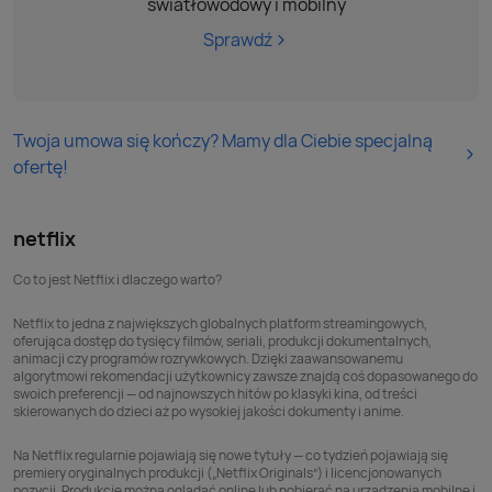
światłowodowy i mobilny
Sprawdź
Twoja umowa się kończy? Mamy dla Ciebie specjalną
ofertę!
netflix
Co to jest Netflix i dlaczego warto?
Netflix to jedna z największych globalnych platform streamingowych,
oferująca dostęp do tysięcy filmów, seriali, produkcji dokumentalnych,
animacji czy programów rozrywkowych. Dzięki zaawansowanemu
algorytmowi rekomendacji użytkownicy zawsze znajdą coś dopasowanego do
swoich preferencji — od najnowszych hitów po klasyki kina, od treści
skierowanych do dzieci aż po wysokiej jakości dokumenty i anime.
Na Netflix regularnie pojawiają się nowe tytuły — co tydzień pojawiają się
premiery oryginalnych produkcji („Netflix Originals”) i licencjonowanych
pozycji. Produkcje można oglądać online lub pobierać na urządzenia mobilne i