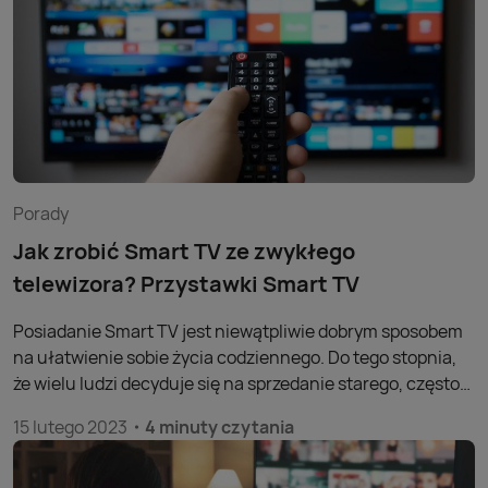
Porady
Jak zrobić Smart TV ze zwykłego
telewizora? Przystawki Smart TV
Posiadanie Smart TV jest niewątpliwie dobrym sposobem
na ułatwienie sobie życia codziennego. Do tego stopnia,
że wielu ludzi decyduje się na sprzedanie starego, często
nadal sprawnego, telewizora, aby wymienić go na nowsze,
15 lutego 2023
4 minuty czytania
bardziej zaawansowane technologicznie urządzenie.
Okazuje się, że jest to spory błąd, który kosztuje wiele