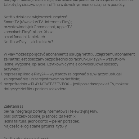
tablety, by cieszyć się nimi offline w dowolnym momencie, np. w podróży.
Netflix
działa na większości urządzeń:
Smart TV (również w
TV+Internet z Play
);
przystawkach jak Chromecast, Apple TV;
konsolach PlayStation i Xbox;
smartfonach i tabletach.
Netflix w Play — jak to działa?
W Play możesz połączyć abonament z usługą Netflix. Dzięki temu abonament
za Netflix jest doliczany bezpośrednio do rachunku Play24 — wszystko w
jednej wygodnej opłacie. Użytkownicy mają do wyboru dwa sposoby
aktywacji:
poprzez aplikację
Play24
— wystarczy zalogować się, włączyć usługę i
zalogować się lub zarejestrować na Netflixie;
bezpośrednio w
PLAY NOW TV Z TV BOX
— jeśli posiadasz pakiet TV, możesz
dołączyć Netflix z poziomu dekodera.
Zaletami są:
pełna integracja z ofertą internetową i telewizyjną Play;
brak potrzeby osobnej płatności za Netflix;
jedna faktura, jedno konto — pełen porządek.
Najczęściej oglądane gatunki i tytuły
Netflix oferuje wiele treści: