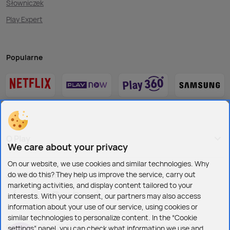
Słowniczek
Play Expert
Popularne
O Play
We care about your privacy
On our website, we use cookies and similar technologies. Why
do we do this? They help us improve the service, carry out
Jesteśmy też tu:
marketing activities, and display content tailored to your
interests. With your consent, our partners may also access
information about your use of our service, using cookies or
similar technologies to personalize content. In the “Cookie
Copyright © 2026 Play - wszelkie prawa zastrzeżone dla Play
settings” panel, you can check what information we use and