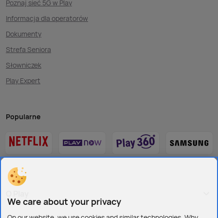
Poznaj sieć 5G w Play
Informacja dla operatorów
Dokumenty
Strefa Seniora
Słowniczek
Play Expert
Popularne
O Play
We care about your privacy
On our website, we use cookies and similar technologies. Why