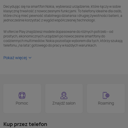
Decydując się na smartfon Nokia, wybierasz urządzenie, które łączy w sobie
klasyczną trwałość z nowoczesnymi funkcjami. To telefony idealne dla osób,
które chcą mieć pewność stabilnego działania i długiej żywotności baterii, a
jednocześnie korzystać z wygód współczesnej technologii.
W ofercie Play znajdziesz modele dopasowane do różnych potrzeb – od
prostych, ekonomicznych urządzeń po nowoczesne smartfony do
codziennych multimediów. Nokia pozostaje wyborem dla tych, którzy szukają
telefonu „na lata”, gotowego do pracy w każdych warunkach.
Pokaż więcej
Pomoc
Znajdź salon
Roaming
Kup przez telefon