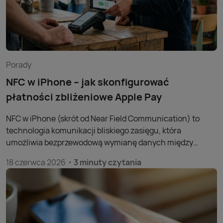
Porady
NFC w iPhone – jak skonfigurować
płatności zbliżeniowe Apple Pay
NFC w iPhone (skrót od Near Field Communication) to
technologia komunikacji bliskiego zasięgu, która
umożliwia bezprzewodową wymianę danych między
urządzeniem a terminalem płatniczym na odległość kilku
18 czerwca 2026
3 minuty czytania
centymetrów. To właśnie dzięki niej możliwe są płatności
zbliżeniowe w sklepach bez użycia fizycznej karty czy
gotówki. System Apple Pay, oparty na module NFC iPhone,
obsługuje ponad 785 milionów użytkowników na całym
świecie i od czerwca 2018 roku działa w Polsce. Poniżej