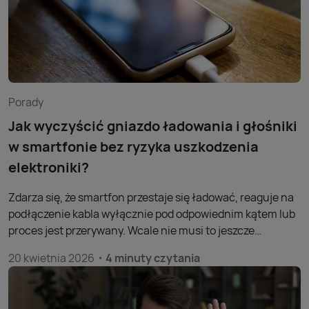
znajdziesz kompletny przewodnik po konfiguracji i
codziennym korzystaniu z płatności zbliżeniowych na
iPhonie.
Porady
Jak wyczyścić gniazdo ładowania i głośniki
w smartfonie bez ryzyka uszkodzenia
elektroniki?
Zdarza się, że smartfon przestaje się ładować, reaguje na
podłączenie kabla wyłącznie pod odpowiednim kątem lub
proces jest przerywany. Wcale nie musi to jeszcze
oznaczać poważnej awarii, a w konsekwencji naprawy lub
20 kwietnia 2026
4 minuty czytania
wymiany sprzętu na nowy. Bardzo często wina leży po
stronie brudnego gniazda. Podobnie jest w przypadku
cichego lub zniekształconego dźwięku. Dlatego warto