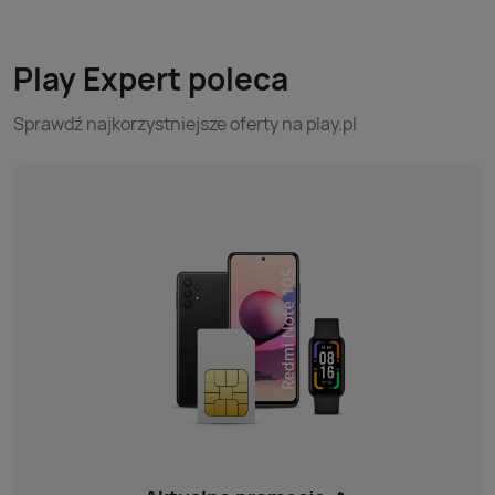
etui, również mogą powodować zbyt wysoką temperaturę
urządzenia. Co wtedy zrobić?
Play Expert poleca
Sprawdź najkorzystniejsze oferty na play.pl