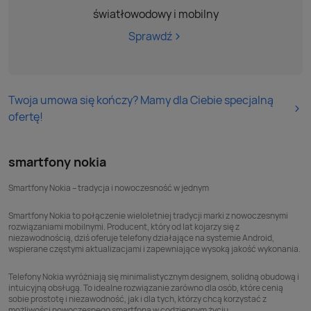
światłowodowy i mobilny
Sprawdź
Twoja umowa się kończy? Mamy dla Ciebie specjalną
ofertę!
smartfony nokia
Smartfony Nokia – tradycja i nowoczesność w jednym
Smartfony Nokia
to połączenie wieloletniej tradycji marki z nowoczesnymi
rozwiązaniami mobilnymi. Producent, który od lat kojarzy się z
niezawodnością, dziś oferuje telefony działające na systemie Android,
wspierane częstymi aktualizacjami i zapewniające wysoką jakość wykonania.
Telefony Nokia wyróżniają się minimalistycznym designem, solidną obudową i
intuicyjną obsługą. To idealne rozwiązanie zarówno dla osób, które cenią
sobie prostotę i niezawodność, jak i dla tych, którzy chcą korzystać z
możliwości nowoczesnego smartfona w codziennym życiu.