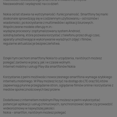
Niezawodność i wydajność na co dzień
Nokia od lat stawia na wytrzymałość i funkcjonalność. Smartfony tej marki
doskonale sprawdzają się w codziennym użytkowaniu – od rozmów i
wiadomości, po korzystanie z multimediów i aplikacji biurowych.
Współczesne modele oferują m.in.:
wydajne procesory i zoptymalizowany system Android;
solidną baterię, która pozwala korzystać z telefonu przez długi czas;
aparaty umożliwiające wykonywanie wyraźnych zdjęć i filmów;
regularne aktualizacje bezpieczeństwa.
Dzięki tym cechom smartfony Nokia to urządzenia, na których możesz
polegać zarówno w pracy, jak i w czasie wolnym.
Internet mobilny i usługi Play dla smartfonów Nokia
Korzystanie z pełni możliwości nowoczesnego smartfona wymaga szybkiego
internetu mobilnego. W Play możesz liczyć na dostęp do
LTE
oraz 5G, które
zapewniają płynne przeglądanie stron, oglądanie filmów online i korzystanie z
mediów społecznościowych bez przerw.
Dodatkowo z
internetem mobilnym Play
możesz w pełni wykorzystać
potencjał aplikacji i usług chmurowych, synchronizować dane czy prowadzić
wideorozmowy w najwyższej jakości.
Nokia – smartfon, na którym możesz polegać