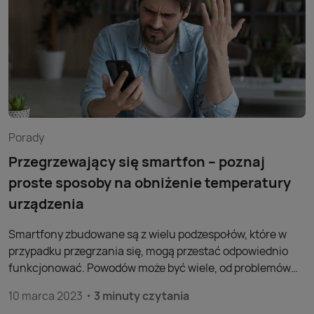
wiedzieć, jak wyczyścić gniazdo ładowania w telefonie
oraz zadbać o głośniki, żeby nie narazić elektroniki na
uszkodzenie.
Porady
Przegrzewający się smartfon – poznaj
proste sposoby na obniżenie temperatury
urządzenia
Smartfony zbudowane są z wielu podzespołów, które w
przypadku przegrzania się, mogą przestać odpowiednio
funkcjonować. Powodów może być wiele, od problemów
technicznych telefonu, po nagrzanie na słońcu.
10 marca 2023
3 minuty czytania
Korzystanie z aplikacji, internetu czy nawet nieoptymalne