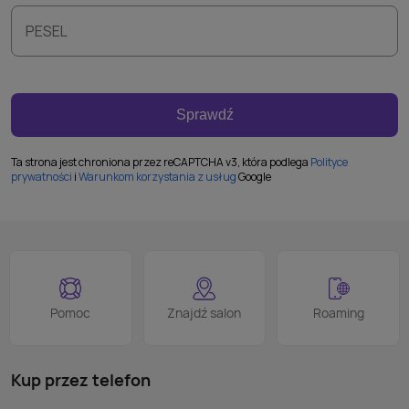
PESEL
Sprawdź
Ta strona jest chroniona przez reCAPTCHA v3, która podlega
Polityce
prywatności
i
Warunkom korzystania z usług
Google
Pomoc
Znajdź salon
Roaming
Kup przez telefon