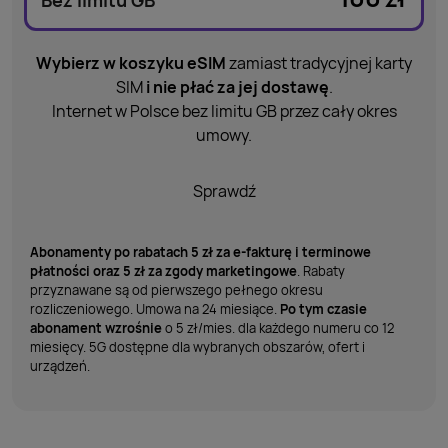
Bez limitu GB
Wybierz w koszyku eSIM
zamiast tradycyjnej karty
SIM
i
nie
płać
za
jej
dostawę
.
Internet w Polsce bez limitu GB przez cały okres
umowy.
Sprawdź
Abonamenty po rabatach 5 zł za e-fakturę i terminowe
płatności oraz 5 zł za zgody marketingowe
. Rabaty
przyznawane są
od
pierwszego pełnego okresu
rozliczeniowego. Umowa na 24 miesiące.
Po tym czasie
abonament wzrośnie
o
5 zł/mies. dla każdego numeru co 12
miesięcy. 5G dostępne dla wybranych obszarów, ofert i
urządzeń.