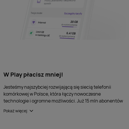
W Play płacisz mniej!
Jesteśmy najszybciej rozwijającą się siecią telefonii
komórkowej w Polsce, która łączy nowoczesne
technologie i ogromne możliwości. Już 15 mln abonentów
w całej Polsce zdecydowało się skorzystać z oferty Play.
Pokaż więcej
Świadczymy szeroką gamę usług dla klientów
indywidualnych i biznesowych – urządzenia
z abonamentem i bez abonamentu, spersonalizowane