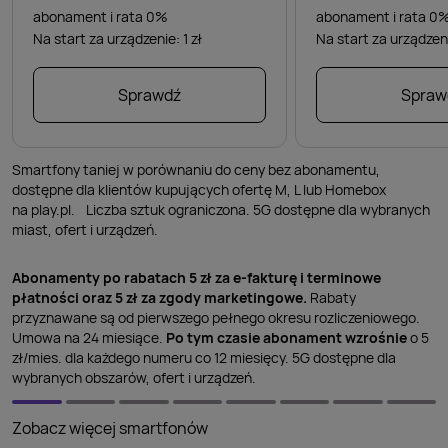
abonament i rata 0%
abonament i rata 0
Na start za urządzenie: 1 zł
Na start za urządzen
Sprawdź
Spraw
Smartfony taniej w porównaniu do ceny bez abonamentu,
dostępne dla klientów kupujących ofertę M, L lub Homebox
na play.pl. Liczba sztuk ograniczona. 5G dostępne dla wybranych
miast, ofert i urządzeń.
Abonamenty po rabatach 5 zł za e-fakturę i terminowe
płatności oraz 5 zł za zgody marketingowe.
Rabaty
przyznawane są od pierwszego pełnego okresu rozliczeniowego.
Umowa na 24 miesiące.
Po tym czasie abonament wzrośnie
o 5
zł/mies. dla każdego numeru co 12 miesięcy. 5G dostępne dla
wybranych obszarów, ofert i urządzeń.
Zobacz więcej smartfonów