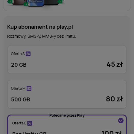
Kup abonament na play.pl
Rozmowy, SMS-y, MMS-y bez limitu.
Oferta S
45
zł
20 GB
Oferta M
80
zł
500 GB
Polecane przez Play
Oferta L
100
zł