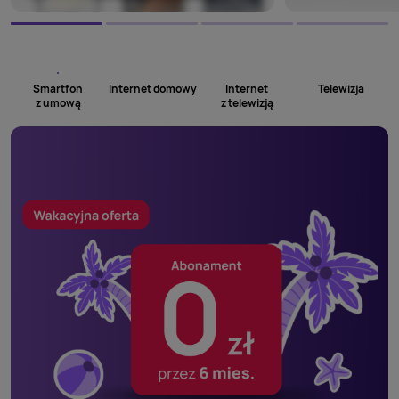
Smartfon
Internet domowy
Internet
Telewizja
z umową
z telewizją