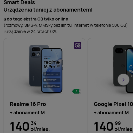
Smart Deals
Urządzenia taniej z abonamentem!
a
do tego ekstra GB tylko online
(rozmowy, SMS-y, MMS-y bez limitu, internet w telefonie 500 GB)
i urządzenie w 24 ratach 0%.
Realme 16 Pro
Google Pixel 1
+ abonament M
+ abonament M
140
140
34
99
zł/mies.
zł/mies