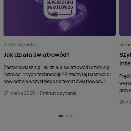
materialy-video
pora
Jak działa światłowód?
Szyb
inte
Zastanawiasz się, jak działa światłowód i czym się
różni od innych technologii? Przeczytaj nasz wpis i
Prędk
dowiedz się wszystkiego na temat światłowodu!
wysta
przys
27 marca 2025
7 minut czytania
26 m