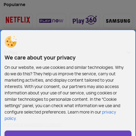
Popularne
O Play
We care about your privacy
On our website, we use cookies and similar technologies. Why
do we do this? They help us improve the service, carry out
Jesteśmy też tu:
marketing activities, and display content tailored to your
interests. With your consent, our partners may also access
information about your use of our service, using cookies or
similar technologies to personalize content. In the “Cookie
Copyright © 2026 Play - wszelkie prawa zastrzeżone dla Play
settings” panel, you can check what information we use and
configure selected preferences. Learn more in our
privacy
policy.
Polityka prywatności i cookies
Ustawienia plików cookies