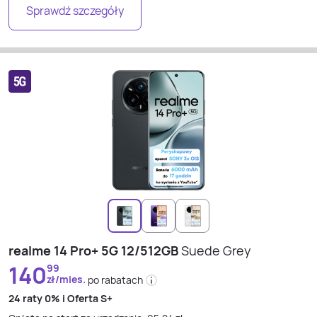
Sprawdź szczegóły
realme 14 Pro+ 5G 12/512GB
Suede Grey
140
99
zł/mies.
po rabatach
24 raty
0% i
Oferta S+