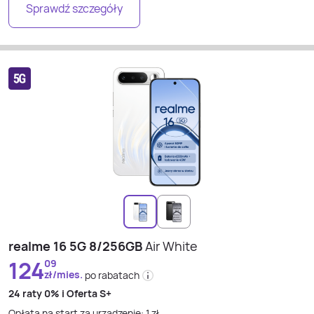
Sprawdź szczegóły
realme 16 5G 8/256GB
Air White
124
09
zł/mies.
po rabatach
24 raty
0% i
Oferta S+
Opłata na start za urządzenie:
1
zł