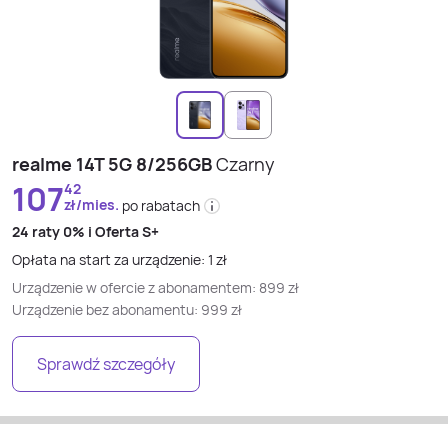
realme 14T 5G 8/256GB
Czarny
107
42
zł/mies.
po rabatach
24 raty
0% i
Oferta S+
Opłata na start za urządzenie:
1
zł
Urządzenie w ofercie z abonamentem:
899
zł
Urządzenie bez abonamentu:
999
zł
Sprawdź szczegóły