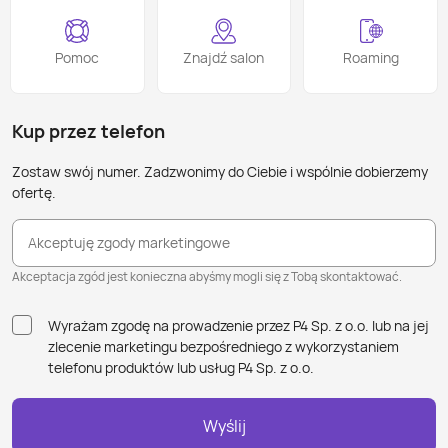
Marka Realme to jeden z najszybciej rozwijających się
producentów urządzeń mobilnych, ceniony za połączenie
Pomoc
Znajdź salon
Roaming
nowoczesnych technologii, atrakcyjnego designu i
korzystnej ceny. Jeśli szukasz telefonu, który dobrze radzi
sobie na co dzień, wspiera intensywny tryb życia i nie
Kup przez telefon
nadwyręża budżetu, Realme w ofercie Play to rozwiązanie
warte uwagi.
Zostaw swój numer. Zadzwonimy do Ciebie i wspólnie dobierzemy
ofertę.
Realme – marka stworzona dla
Akceptuję zgody marketingowe
współczesnych użytkowników
Akceptacja zgód jest konieczna abyśmy mogli się z Tobą skontaktować.
Realme opiera się na idei „dostępnej innowacji”, oferując
Wyrażam zgodę na prowadzenie przez P4 Sp. z o.o. lub na jej
funkcje dotąd zarezerwowane dla droższych urządzeń.
zlecenie marketingu bezpośredniego z wykorzystaniem
Smartfony tej marki wyróżniają się płynnością działania,
telefonu produktów lub usług P4 Sp. z o.o.
wyrazistymi ekranami, pojemnymi bateriami i intuicyjnym
oprogramowaniem. To sprzęt, który daje poczucie
swobody i dopasowuje się do stylu życia użytkownika.
Wyślij