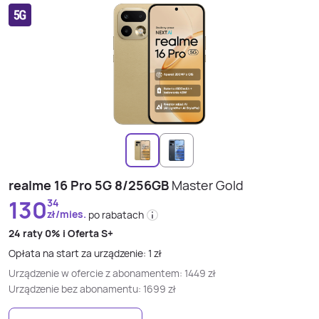
realme 16 Pro 5G 8/256GB
Master Gold
130
34
zł/mies.
po rabatach
24 raty
0% i
Oferta S+
Opłata na start za urządzenie:
1
zł
Urządzenie w ofercie z abonamentem:
1449
zł
Urządzenie bez abonamentu:
1699
zł