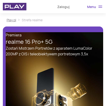
Menu
Zaloguj
Play.pl
Strefa realme
Premiera
realme 16 Pro+ 5G
Zostań Mistrzem Portretów z aparatem LumaColor
200MP z OIS i teleobiektywem portretowym 3,5x