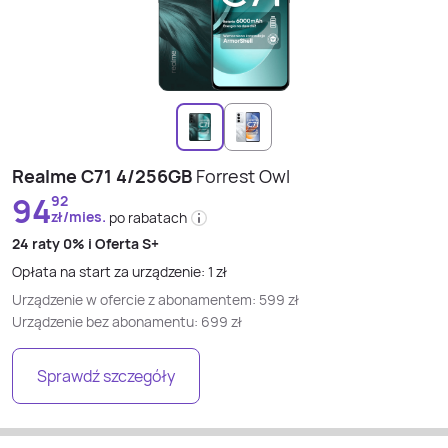
Realme C71 4/256GB
Forrest Owl
94
92
zł/mies.
po rabatach
24 raty
0% i
Oferta S+
Opłata na start za urządzenie:
1
zł
Urządzenie w ofercie z abonamentem:
599
zł
Urządzenie bez abonamentu:
699
zł
Sprawdź szczegóły