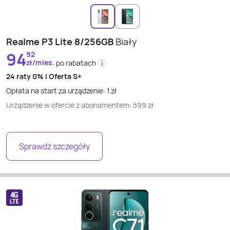
Realme P3 Lite 8/256GB
Biały
94
92
zł/mies.
po rabatach
24 raty
0% i
Oferta S+
Opłata na start za urządzenie:
1
zł
Urządzenie w ofercie z abonamentem:
599
zł
Sprawdź szczegóły