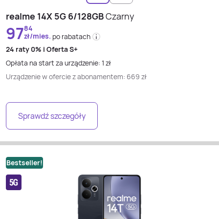
realme 14X 5G 6/128GB
Czarny
97
84
zł/mies.
po rabatach
24 raty
0% i
Oferta S+
Opłata na start za urządzenie:
1
zł
Urządzenie w ofercie z abonamentem:
669
zł
Sprawdź szczegóły
Bestseller!