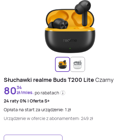
Słuchawki realme Buds T200 Lite
Czarny
80
34
zł/mies.
po rabatach
24 raty
0% i
Oferta S+
Opłata na start za urządzenie:
1
zł
Urządzenie w ofercie z abonamentem:
249
zł