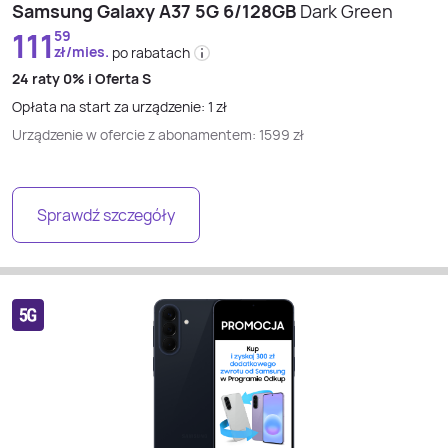
Samsung Galaxy A37 5G 6/128GB
Dark Green
111
59
zł/mies.
po rabatach
24 raty
0% i
Oferta S
Opłata na start za urządzenie:
1
zł
Urządzenie w ofercie z abonamentem:
1599
zł
Sprawdź szczegóły