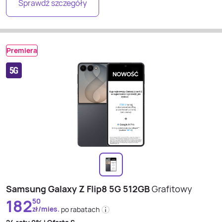
Sprawdź szczegóły
Premiera
Samsung Galaxy Z Flip8 5G 512GB
Grafitowy
182
50
zł/mies.
po rabatach