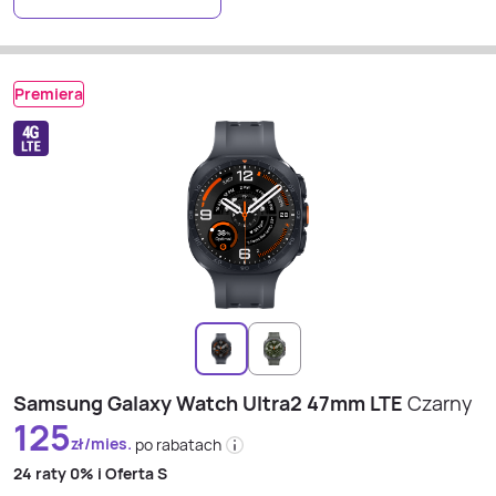
Premiera
Samsung Galaxy Watch Ultra2 47mm LTE
Czarny
125
zł/mies.
po rabatach
24 raty
0% i
Oferta S