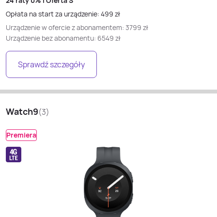
24 raty
0% i
Oferta S
Opłata na start za urządzenie:
499
zł
Urządzenie w ofercie z abonamentem:
3799
zł
Urządzenie bez abonamentu:
6549
zł
Sprawdź szczegóły
Watch9
(
3
)
Premiera