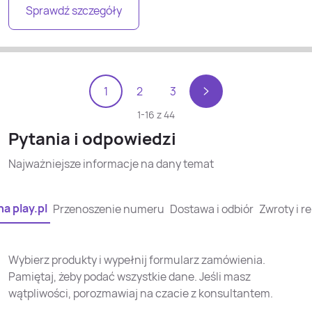
Sprawdź szczegóły
1
2
3
1
-
16
z
44
Pytania i odpowiedzi
Najważniejsze informacje na dany temat
a play.pl
Przenoszenie numeru
Dostawa i odbiór
Zwroty i r
Wybierz produkty i wypełnij formularz zamówienia.
Pamiętaj, żeby podać wszystkie dane. Jeśli masz
wątpliwości, porozmawiaj na czacie z konsultantem.