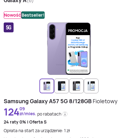
Galaxy A
(
6
)
Nowość
Bestseller!
Samsung Galaxy A57 5G 8/128GB
Fioletowy
124
09
zł/mies.
po rabatach
24 raty
0% i
Oferta S
Opłata na start za urządzenie:
1
zł