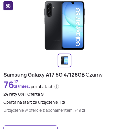
Samsung Galaxy A17 5G 4/128GB
Czarny
76
17
zł/mies.
po rabatach
24 raty
0% i
Oferta S
Opłata na start za urządzenie:
1
zł
Urządzenie w ofercie z abonamentem:
749
zł