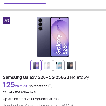
Samsung Galaxy S26+ 5G 256GB
Fioletowy
125
zł/mies.
po rabatach
24 raty
0% i
Oferta S
Opłata na start za urządzenie:
3079
zł
Urządzenie w ofercie z abonamentem:
4999
zł