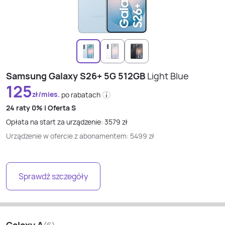
Samsung Galaxy S26+ 5G 512GB
Light Blue
125
zł/mies.
po rabatach
24 raty
0% i
Oferta S
Opłata na start za urządzenie:
3579
zł
Urządzenie w ofercie z abonamentem:
5499
zł
Sprawdź szczegóły