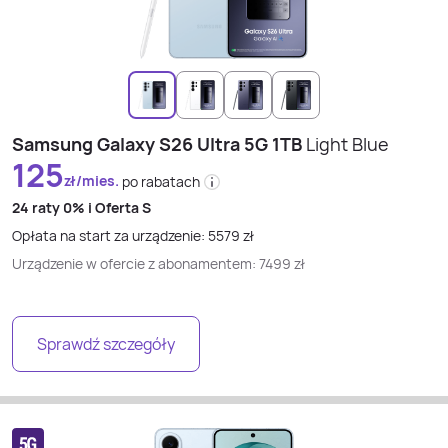
Samsung Galaxy S26 Ultra 5G 1TB
Light Blue
125
zł/mies.
po rabatach
24 raty
0% i
Oferta S
Opłata na start za urządzenie:
5579
zł
Urządzenie w ofercie z abonamentem:
7499
zł
Sprawdź szczegóły