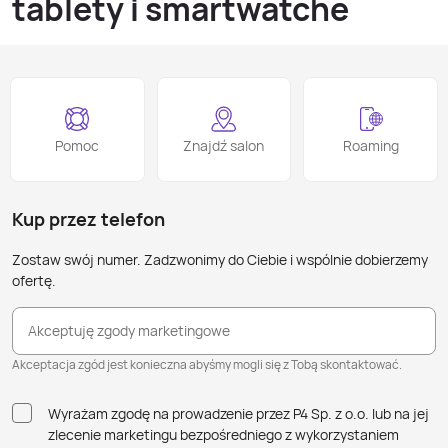
tablety i smartwatche
Marka Samsung od lat należy do czołówki producentów
innowacyjnych urządzeń mobilnych i elektronicznych,
łącząc nowoczesny design z niezawodnością i
funkcjonalnością. W ofercie Play znajdziesz smartfony,
Pomoc
Znajdź salon
Roaming
tablety i smartwatche Samsung dostępne w
abonamencie, które pozwolą Ci korzystać z najnowszych
technologii na co dzień, bez konieczności dużych
Kup przez telefon
jednorazowych wydatków. Dzięki temu możesz płynnie
łączyć pracę, rozrywkę i aktywność fizyczną, korzystając z
Zostaw swój numer. Zadzwonimy do Ciebie i wspólnie dobierzemy
rozwiązań idealnie dopasowanych do Twojego stylu życia.
ofertę.
Smartfony Samsung – innowacja w
Akceptuję zgody marketingowe
Twojej dłoni
Akceptacja zgód jest konieczna abyśmy mogli się z Tobą skontaktować.
Wyrażam zgodę na prowadzenie przez P4 Sp. z o.o. lub na jej
Smartfony Samsung wyróżniają się eleganckim
zlecenie marketingu bezpośredniego z wykorzystaniem
wzornictwem, intuicyjnym interfejsem i niezawodnym