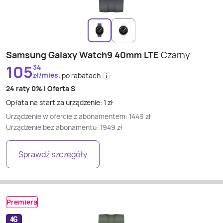
Samsung Galaxy Watch9 40mm LTE
Czarny
105
34
zł/mies.
po rabatach
24 raty
0% i
Oferta S
Opłata na start za urządzenie:
1
zł
Urządzenie w ofercie z abonamentem:
1449
zł
Urządzenie bez abonamentu:
1949
zł
Sprawdź szczegóły
Premiera