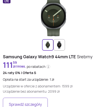
Samsung Galaxy Watch9 44mm LTE
Srebrny
111
59
zł/mies.
po rabatach
24 raty
0% i
Oferta S
Opłata na start za urządzenie:
1
zł
Urządzenie w ofercie z abonamentem:
1599
zł
Urządzenie bez abonamentu:
2099
zł
Sprawdź szczegóły