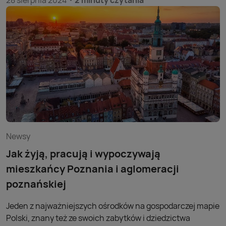
dane telekomunikacyjne mówią o mieszkańcach 12
28 sierpnia 2024
2 minuty czytania
polskich metropolii” pokazuje, jak żyją, pracują oraz
wypoczywają mieszkańcy największych polskich miast.
Newsy
Jak żyją, pracują i wypoczywają
mieszkańcy Poznania i aglomeracji
poznańskiej
Jeden z najważniejszych ośrodków na gospodarczej mapie
Polski, znany też ze swoich zabytków i dziedzictwa