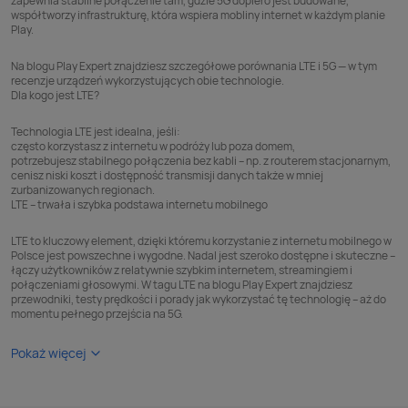
zapewnia stabilne połączenie tam, gdzie 5G dopiero jest budowane,
współtworzy infrastrukturę, która wspiera mobliny internet w każdym planie
Play.
Na blogu Play Expert znajdziesz szczegółowe porównania LTE i
5G
— w tym
recenzje urządzeń wykorzystujących obie technologie.
Dla kogo jest LTE?
Technologia LTE jest idealna, jeśli:
często korzystasz z internetu w podróży lub poza domem,
potrzebujesz stabilnego połączenia bez kabli – np. z
routerem stacjonarnym
,
cenisz niski koszt i dostępność transmisji danych także w mniej
zurbanizowanych regionach.
LTE – trwała i szybka podstawa internetu mobilnego
LTE to kluczowy element, dzięki któremu korzystanie z internetu mobilnego w
Polsce jest powszechne i wygodne. Nadal jest szeroko dostępne i skuteczne –
łączy użytkowników z relatywnie szybkim internetem, streamingiem i
połączeniami głosowymi. W tagu LTE na blogu Play Expert znajdziesz
przewodniki, testy prędkości i porady jak wykorzystać tę technologię – aż do
momentu pełnego przejścia na 5G.
Pokaż więcej