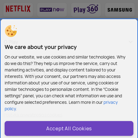
O Play
We care about your privacy
On our website, we use cookies and similar technologies. Why
do we do this? They help us improve the service, carry out
Jesteśmy też tu:
marketing activities, and display content tailored to your
interests. With your consent, our partners may also access
information about your use of our service, using cookies or
similar technologies to personalize content. In the “Cookie
Copyright © 2026 Play - wszelkie prawa zastrzeżone dla Play
settings” panel, you can check what information we use and
configure selected preferences. Learn more in our
privacy
policy.
Polityka prywatności i cookies
Ustawienia plików cookies
Accept All Cookies
Regulamin serwisu