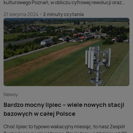
kulturowego Poznań, w obliczu cyfrowej rewolucji oraz
migracji ludzi do miast staje w obliczu nowych wyzwań, ale
21 sierpnia 2024
2 minuty czytania
także możliwości. Najnowszy raport operatora
telekomunikacyjnego Play „Połączeni. Co dane
telekomunikacyjne mówią o mieszkańcach 12 polskich
metropolii” pokazuje, jak żyją, pracują oraz wypoczywają
mieszkańcy największych polskich miast.
Newsy
Bardzo mocny lipiec – wiele nowych stacji
bazowych w całej Polsce
Choć lipiec to typowo wakacyjny miesiąc, to nasz Zespół