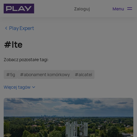
Menu
Zaloguj
Play Expert
#lte
Zobacz pozostałe tagi:
#5g
#abonament komórkowy
#alcatel
Więcej tagów