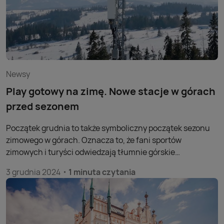
Newsy
Play gotowy na zimę. Nowe stacje w górach
przed sezonem
Początek grudnia to także symboliczny początek sezonu
zimowego w górach. Oznacza to, że fani sportów
zimowych i turyści odwiedzają tłumnie górskie
miejscowości. Dlatego Play wzmacnia swoją sieć na tym
3 grudnia 2024
1 minuta czytania
obszarze.