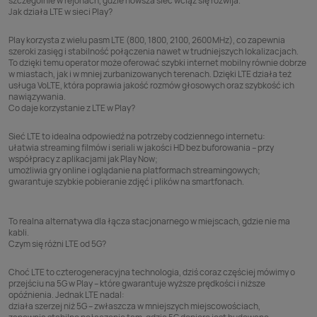
szczególnie w rejonach, gdzie nowsza sieć wciąż się rozwija.
Jak działa LTE w sieci Play?
Play korzysta z wielu pasm LTE (800, 1800, 2100, 2600 MHz), co zapewnia
szeroki zasięg i stabilność połączenia nawet w trudniejszych lokalizacjach.
To dzięki temu operator może oferować szybki internet mobilny równie dobrze
w miastach, jak i w mniej zurbanizowanych terenach. Dzięki LTE działa też
usługa VoLTE, która poprawia jakość rozmów głosowych oraz szybkość ich
nawiązywania.
Co daje korzystanie z LTE w Play?
Sieć LTE to idealna odpowiedź na potrzeby codziennego internetu:
ułatwia streaming filmów i seriali w jakości HD bez buforowania – przy
współpracy z aplikacjami jak
Play Now
;
umożliwia gry online i oglądanie na
platformach streamingowych
;
gwarantuje szybkie pobieranie zdjęć i plików na
smartfonach
.
To realna alternatywa dla łącza stacjonarnego w miejscach, gdzie nie ma
kabli.
Czym się różni LTE od 5G?
Choć LTE to czterogeneracyjna technologia, dziś coraz częściej mówimy o
przejściu na 5G w Play – które gwarantuje wyższe prędkości i niższe
opóźnienia. Jednak LTE nadal:
działa szerzej niż 5G – zwłaszcza w mniejszych miejscowościach,