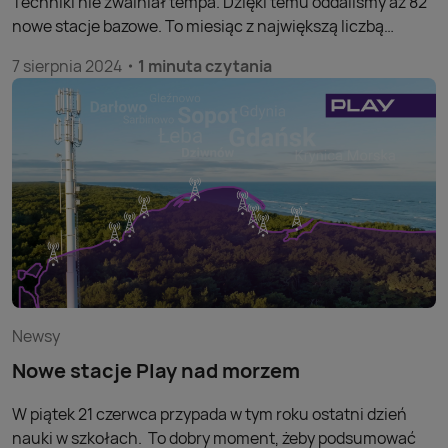
Techniki nie zwalniał tempa. Dzięki temu oddaliśmy aż 82
nowe stacje bazowe. To miesiąc z największą liczbą
uruchomionych stacji w tym roku do tej pory.
7 sierpnia 2024
1 minuta czytania
Newsy
Nowe stacje Play nad morzem
W piątek 21 czerwca przypada w tym roku ostatni dzień
nauki w szkołach. To dobry moment, żeby podsumować