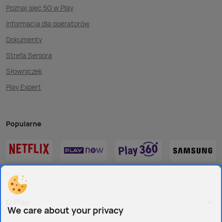
Poznaj sieć 5G w Play
Informacja dla operatorów
Dokumenty
Strefa Seniora
Słowniczek
Play Expert
Popularne
O Play
We care about your privacy