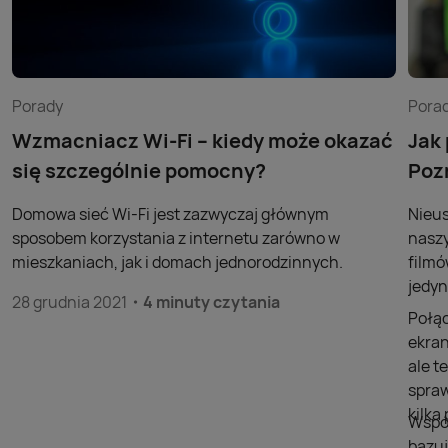
Porady
Pora
Wzmacniacz Wi-Fi – kiedy może okazać
Jak
się szczególnie pomocny?
Poz
Domowa sieć Wi-Fi jest zazwyczaj głównym
Nieus
sposobem korzystania z internetu zarówno w
naszy
mieszkaniach, jak i domach jednorodzinnych.
filmó
jedyn
28 grudnia 2021
4 minuty czytania
Połąc
ekran
ale t
spraw
kilk
Współ
bazuj