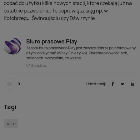
oddać do użytku kilka nowych stacji, które czekają już na
ostatnie pozwolenia. Te poprawią zasięg np. w
Kołobrzegu, Świnoujściu czy Dźwirzynie.
Biuro prasowe Play
Zespół biura prasowego Play jest zawsze dobrze poinformowany
o tym, co słychać w Play (i nie tylko). Piszemy o nowościach,
zmianach i wszystkim, co ważne.
648 postów
0
Udostępnij:
Tagi
#lte