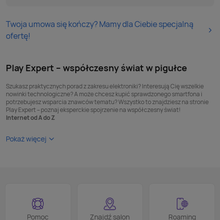
Twoja umowa się kończy? Mamy dla Ciebie specjalną
ofertę!
Play Expert – współczesny świat w pigułce
Szukasz praktycznych porad z zakresu elektroniki? Interesują Cię wszelkie
nowinki technologiczne? A może chcesz kupić sprawdzonego smartfona i
potrzebujesz wsparcia znawców tematu? Wszystko to znajdziesz na stronie
Play Expert – poznaj eksperckie spojrzenie na współczesny świat!
Internet od A do Z
Pokaż więcej
Pomoc
Znajdź salon
Roaming