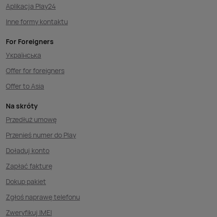
Aplikacja Play24
Inne formy kontaktu
For Foreigners
Українська
Offer for foreigners
Offer to Asia
Na skróty
Przedłuż umowę
Przenieś numer do Play
Doładuj konto
Zapłać fakturę
Dokup pakiet
Zgłoś naprawę telefonu
Zweryfikuj IMEI