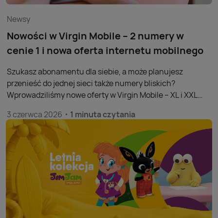
Newsy
Nowości w Virgin Mobile – 2 numery w
cenie 1 i nowa oferta internetu mobilnego
Szukasz abonamentu dla siebie, a może planujesz
przenieść do jednej sieci także numery bliskich?
Wprowadziliśmy nowe oferty w Virgin Mobile – XL i XXL
oraz promocję „2 numery w cenie 1”, w ramach której za
3 czerwca 2026
1 minuta czytania
dwa numery zapłacisz tyle samo co za jeden, a każdy
kolejny numer możesz dodać w promocyjnej cenie.
Jednocześnie uruchomiliśmy nową ofertę internetu
mobilnego z dużym pakietem danych i rosnącym limitem
GB. To rozwiązania stworzone z myślą o wszystkich,
którzy chcą mieć kilka numerów lub internet mobilny w
atrakcyjnej cenie, bez skomplikowanych zasad i
długoterminowych zobowiązań.