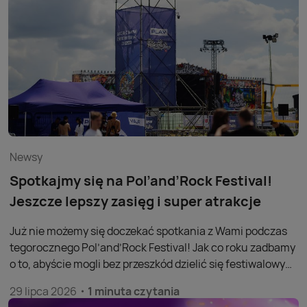
sięgali najczęściej.
Newsy
Spotkajmy się na Pol’and’Rock Festival!
Jeszcze lepszy zasięg i super atrakcje
Już nie możemy się doczekać spotkania z Wami podczas
tegorocznego Pol’and’Rock Festival! Jak co roku zadbamy
o to, abyście mogli bez przeszkód dzielić się festiwalowymi
emocjami, pozostawać w kontakcie z bliskimi i korzystać z
29 lipca 2026
1 minuta czytania
internetu nawet będąc w samym środku jednego z