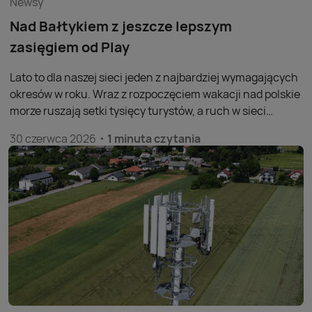
Newsy
Nad Bałtykiem z jeszcze lepszym
zasięgiem od Play
Lato to dla naszej sieci jeden z najbardziej wymagających
okresów w roku. Wraz z rozpoczęciem wakacji nad polskie
morze ruszają setki tysięcy turystów, a ruch w sieci
komórkowej w wielu nadmorskich lokalizacjach wzrasta
30 czerwca 2026
1 minuta czytania
nawet o kilkaset procent w porównaniu z pozostałą
częścią roku. Dlatego przygotowania do sezonu
rozpoczynamy z dużym wyprzedzeniem.