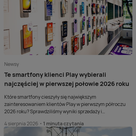
stycznia sieć Play w 2026 roku powiększyła się już o 284
nowe stacje bazowe.
Newsy
Te smartfony klienci Play wybierali
najczęściej w pierwszej połowie 2026 roku
Które smartfony cieszyły się największym
zainteresowaniem klientów Play w pierwszym półroczu
2026 roku? Sprawdziliśmy wyniki sprzedaży i
przygotowaliśmy dwa zestawienia, które obejmują
4 sierpnia 2026
1 minuta czytania
najpopularniejsze smartfony oraz modele z segmentu
premium. Dane pokazują, po jakie urządzenia klienci