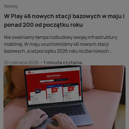
Newsy
W Play 46 nowych stacji bazowych w maju i
ponad 200 od początku roku
Nie zwalniamy tempa rozbudowy swojej infrastruktury
mobilnej. W maju uruchomiliśmy 46 nowych stacji
bazowych, a od początku 2026 roku liczba nowych
obiektów wynosi 201. Łącznie w ramach naszej sieci
10 czerwca 2026
1 minuta czytania
działa 13 376 masztów – stan na koniec maja br.