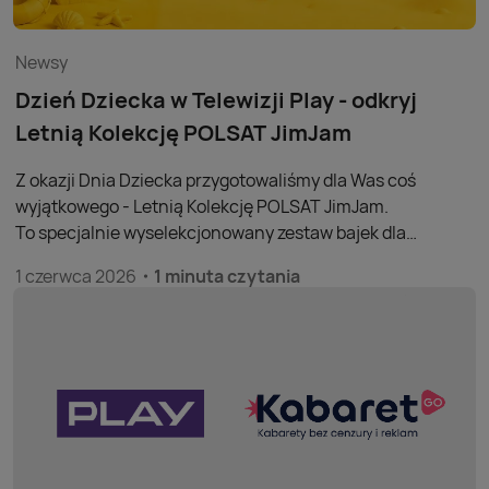
Newsy
Dzień Dziecka w Telewizji Play - odkryj
Letnią Kolekcję POLSAT JimJam
Z okazji Dnia Dziecka przygotowaliśmy dla Was coś
wyjątkowego - Letnią Kolekcję POLSAT JimJam.
To specjalnie wyselekcjonowany zestaw bajek dla
najmłodszych widzów, który umili rodzinne chwile
1 czerwca 2026
1 minuta czytania
podczas wakacji.