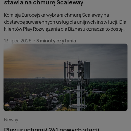
stawia na chmurę Scaleway
Komisja Europejska wybrała chmurę Scaleway na
dostawcę suwerennych usług dla unijnych instytucji. Dla
klientów Play Rozwiązania dla Biznesu oznacza to dostęp
do rozwiązań opartych na technologii, która spełniła
13 lipca 2026
3 minuty czytania
rygorystyczne europejskie wymagania w zakresie
suwerenności cyfrowej i bezpieczeństwa danych.
Newsy
Play uruchomił 241 nowych stacji