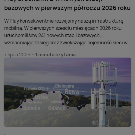
bazowych w pierwszym półroczu 2026 roku
W Play konsekwentnie rozwijamy naszą infrastrukturę
mobilną. W pierwszych sześciu miesiącach 2026 roku
uruchomiliśmy 241 nowych stacji bazowych,
wzmacniając zasięg oraz zwiększając pojemność sieci w
całej Polsce. Łącznie w ramach sieci Play na koniec
7 lipca 2026
1 minuta czytania
czerwca br działało już 13 416 obiektów.