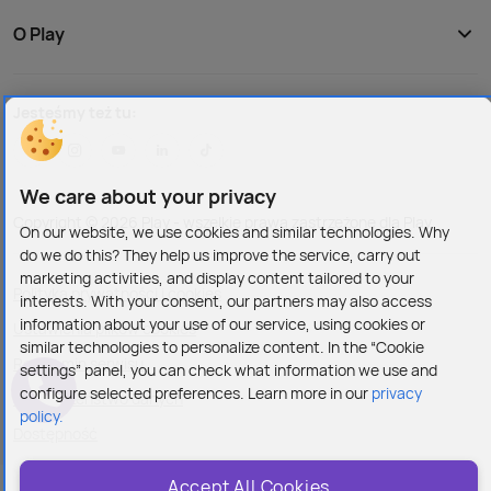
O Play
Jesteśmy też tu:
We care about your privacy
Copyright © 2026 Play - wszelkie prawa zastrzeżone dla Play
On our website, we use cookies and similar technologies. Why
do we do this? They help us improve the service, carry out
marketing activities, and display content tailored to your
Polityka prywatności i cookies
interests. With your consent, our partners may also access
information about your use of our service, using cookies or
Ustawienia plików cookies
similar technologies to personalize content. In the “Cookie
Regulamin serwisu
settings” panel, you can check what information we use and
configure selected preferences. Learn more in our
privacy
Bezpieczeństwo danych
policy.
Dostępność
Accept All Cookies