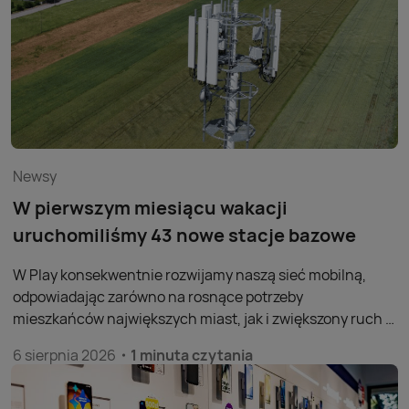
Newsy
W pierwszym miesiącu wakacji
uruchomiliśmy 43 nowe stacje bazowe
W Play konsekwentnie rozwijamy naszą sieć mobilną,
odpowiadając zarówno na rosnące potrzeby
mieszkańców największych miast, jak i zwiększony ruch w
miejscowościach turystycznych w okresie wakacyjnym.
6 sierpnia 2026
1 minuta czytania
W lipcu uruchomiliśmy 43 nowe stacje bazowe, co czyni
ten miesiąc trzecim najlepszym pod względem tempa
rozbudowy sieci od początku 2026 roku. Łącznie od