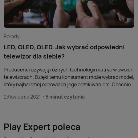
Porady
LED, QLED, OLED. Jak wybrać odpowiedni
telewizor dla siebie?
Producenci używają różnych technologii matryc w swoich
telewizorach. Dzięki temu konsument może wybrać model,
który najbardziej odpowiada jego oczekiwaniom. Obecnie
można wybierać pomiędzy telewizorami LED, QLED i OLED.
23 kwietnia 2021
5 minut czytania
Który z nich jest najlepszy?
Play Expert poleca