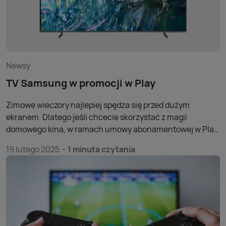
Newsy
TV Samsung w promocji w Play
Zimowe wieczory najlepiej spędza się przed dużym
ekranem. Dlatego jeśli chcecie skorzystać z magii
domowego kina, w ramach umowy abonamentowej w Play
możecie wybrać nie tylko smartfony, ale także i telewizory
19 lutego 2025
1 minuta czytania
w okazyjnych cenach.