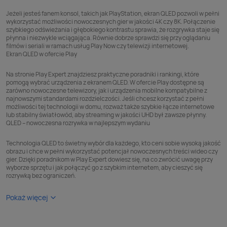
Jeżeli jesteś fanem konsol, takich jak
PlayStation
, ekran QLED pozwoli w pełni
wykorzystać możliwości nowoczesnych gier w jakości 4K czy 8K. Połączenie
szybkiego odświeżania i głębokiego kontrastu sprawia, że rozgrywka staje się
płynna i niezwykle wciągająca. Równie dobrze sprawdzi się przy oglądaniu
filmów i seriali w ramach usług
Play Now
czy
telewizji internetowej
.
Ekran QLED w ofercie Play
Na stronie Play Expert znajdziesz praktyczne poradniki i rankingi, które
pomogą wybrać urządzenia z ekranem QLED. W ofercie Play dostępne są
zarówno nowoczesne telewizory, jak i urządzenia mobilne kompatybilne z
najnowszymi standardami rozdzielczości. Jeśli chcesz korzystać z pełni
możliwości tej technologii w domu, rozważ także szybkie
łącze internetowe
lub stabilny
światłowód
, aby streaming w jakości UHD był zawsze płynny.
QLED – nowoczesna rozrywka w najlepszym wydaniu
Technologia QLED to świetny wybór dla każdego, kto ceni sobie wysoką jakość
obrazu i chce w pełni wykorzystać potencjał nowoczesnych treści wideo czy
gier. Dzięki poradnikom w Play Expert dowiesz się, na co zwrócić uwagę przy
wyborze sprzętu i jak połączyć go z szybkim internetem, aby cieszyć się
rozrywką bez ograniczeń.
Pokaż więcej