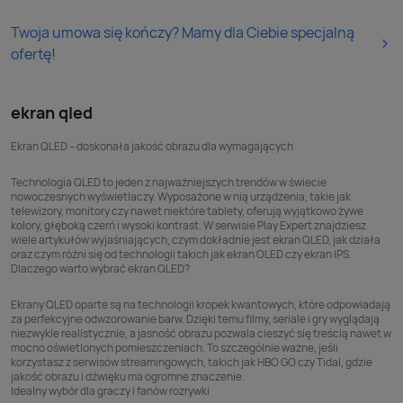
Twoja umowa się kończy? Mamy dla Ciebie specjalną
ofertę!
ekran qled
Ekran QLED – doskonała jakość obrazu dla wymagających
Technologia QLED to jeden z najważniejszych trendów w świecie
nowoczesnych wyświetlaczy. Wyposażone w nią urządzenia, takie jak
telewizory
, monitory czy nawet niektóre
tablety
, oferują wyjątkowo żywe
kolory, głęboką czerń i wysoki kontrast. W serwisie Play Expert znajdziesz
wiele artykułów wyjaśniających, czym dokładnie jest ekran QLED, jak działa
oraz czym różni się od technologii takich jak
ekran OLED
czy
ekran IPS
.
Dlaczego warto wybrać ekran QLED?
Ekrany QLED oparte są na technologii kropek kwantowych, które odpowiadają
za perfekcyjne odwzorowanie barw. Dzięki temu filmy, seriale i gry wyglądają
niezwykle realistycznie, a jasność obrazu pozwala cieszyć się treścią nawet w
mocno oświetlonych pomieszczeniach. To szczególnie ważne, jeśli
korzystasz z serwisów streamingowych, takich jak
HBO GO
czy
Tidal
, gdzie
jakość obrazu i dźwięku ma ogromne znaczenie.
Idealny wybór dla graczy i fanów rozrywki