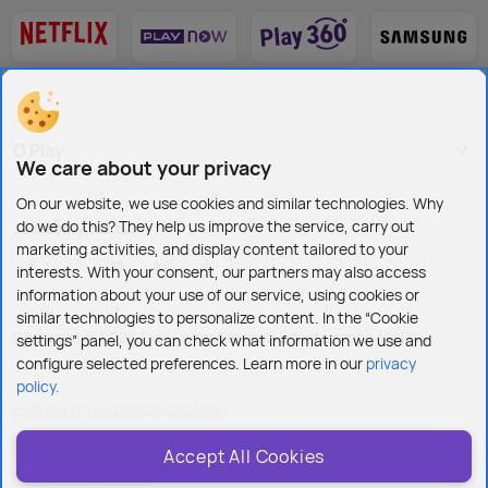
O Play
We care about your privacy
On our website, we use cookies and similar technologies. Why
do we do this? They help us improve the service, carry out
Jesteśmy też tu:
marketing activities, and display content tailored to your
interests. With your consent, our partners may also access
information about your use of our service, using cookies or
similar technologies to personalize content. In the “Cookie
Copyright © 2026 Play - wszelkie prawa zastrzeżone dla Play
settings” panel, you can check what information we use and
configure selected preferences. Learn more in our
privacy
policy.
Polityka prywatności i cookies
Ustawienia plików cookies
Accept All Cookies
Regulamin serwisu