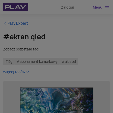
Menu
Zaloguj
Play Expert
#ekran qled
Zobacz pozostałe tagi:
#5g
#abonament komórkowy
#alcatel
Więcej tagów