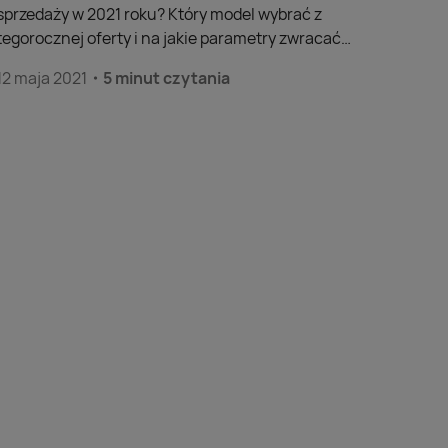
sprzedaży w 2021 roku? Który model wybrać z
tegorocznej oferty i na jakie parametry zwracać
uwagę? Przedstawiamy 5 topowych urządzeń, z
12 maja 2021
5 minut czytania
których każdy wybierze dla siebie idealny smartfon.