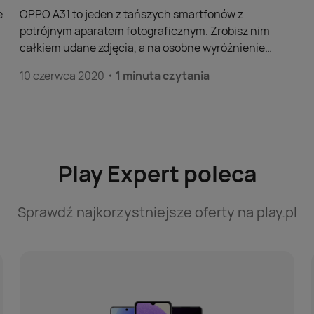
e
OPPO A31 to jeden z tańszych smartfonów z
potrójnym aparatem fotograficznym. Zrobisz nim
całkiem udane zdjęcia, a na osobne wyróżnienie
zasługuje mocna dioda doświetlająca. Dobre
10 czerwca 2020
1 minuta czytania
wrażenie robi także tryb HDR, który akurat w
wykonaniu OPPO A31 wygląda naturalnie. Oprócz
zdjęć smartfon posłuży Ci do przyjemnego słuchania
muzyki, zwłaszcza na słuchawkach. Telefon posiada
slot minijack 3,5 mm, którego – jak na ironię – brakuje
często w wielokrotnie droższych modelach.
Play Expert poleca
Sprawdź najkorzystniejsze oferty na play.pl