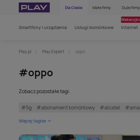
Dla Ciebie
Małe firmy
Duże firmy
Wakacyjna
Smartfony i urządzenia
Usługi komórkowe
Internet
Play.pl
Play Expert
oppo
#oppo
Zobacz pozostałe tagi:
#5g
#abonament komórkowy
#alcatel
#amaz
Więcej tagów