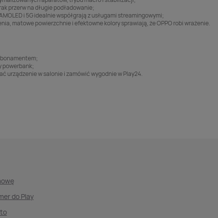
rak przerw na długie podładowanie;
 AMOLED i 5G idealnie współgrają z usługami streamingowymi;
enia, matowe powierzchnie i efektowne kolory sprawiają, że OPPO robi wrażenie.
z abonamentem;
zy powerbank;
ać urządzenie w salonie i zamówić wygodnie w Play24.
mowę
mer do Play
nto