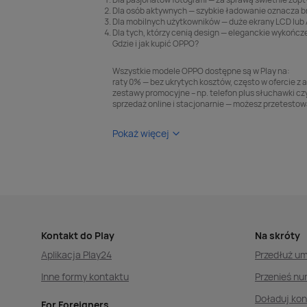
Dla osób aktywnych — szybkie ładowanie oznacza b
Dla mobilnych użytkowników — duże ekrany LCD lub
Dla tych, którzy cenią design — eleganckie wykończ
Gdzie i jak kupić OPPO?
Wszystkie modele OPPO dostępne są w Play na:
raty 0% — bez ukrytych kosztów, często w ofercie 
zestawy promocyjne – np. telefon plus słuchawki c
sprzedaż online i stacjonarnie — możesz przetestow
Pokaż więcej
Kontakt do Play
Na skróty
Aplikacja Play24
Przedłuż u
Inne formy kontaktu
Przenieś nu
Doładuj ko
For Foreigners