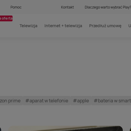
Pomoc
Kontakt
Dlaczego warto wybrać Play
 oferta
Telewizja
Internet + telewizja
Przedłuż umowę
U
on prime
#aparat w telefonie
#apple
#bateria w smar