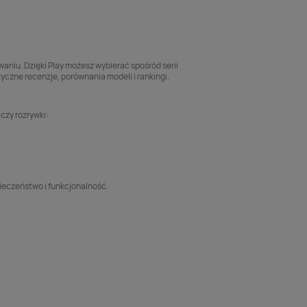
niu. Dzięki Play możesz wybierać spośród serii
tyczne recenzje, porównania modeli i rankingi.
czy rozrywki:
pieczeństwo i funkcjonalność.