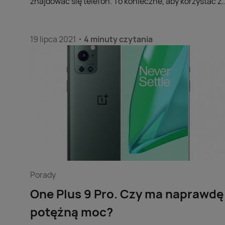
znajdować się telefon. To konieczne, aby korzystać z
pełni ich możliwości. W celu uniezależnienia zegarka
od smartfona najlepiej wybrać model z LTE.
19 lipca 2021
4 minuty czytania
Porady
One Plus 9 Pro. Czy ma naprawdę
potężną moc?