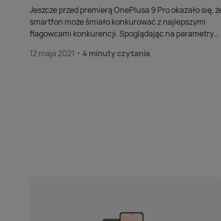
Jeszcze przed premierą OnePlusa 9 Pro okazało się, ż
smartfon może śmiało konkurować z najlepszymi
flagowcami konkurencji. Spoglądając na parametry
techniczne widać, jak wiele zyskujemy, decydując się
12 maja 2021
4 minuty czytania
na ten model. Co tak naprawdę wyróżnia flagowe
urządzenie od OnePlusa?