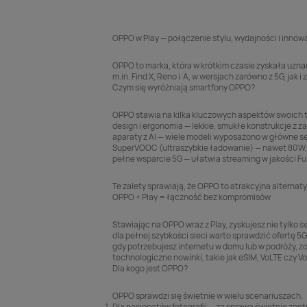
OPPO w Play — połączenie stylu, wydajności i inno
OPPO to marka, która w krótkim czasie zyskała uzn
m.in. Find X, Reno i A, w wersjach zarówno z 5G, jak
Czym się wyróżniają smartfony OPPO?
OPPO
stawia na kilka kluczowych aspektów swoich t
design i ergonomia — lekkie, smukłe konstrukcje z 
aparaty z AI — wiele modeli wyposażono w główne s
SuperVOOC (ultraszybkie ładowanie) — nawet 80 W, 
pełne wsparcie 5G — ułatwia streaming w jakości Ful
Te zalety sprawiają, że OPPO to atrakcyjna alternat
OPPO + Play = łączność bez kompromisów
Stawiając na OPPO wraz z Play, zyskujesz nie tylko 
dla pełnej szybkości sieci warto sprawdzić ofertę
5G
gdy potrzebujesz internetu w domu lub w podróży, z
technologiczne nowinki, takie jak
eSIM
, VoLTE czy 
Dla kogo jest OPPO?
OPPO sprawdzi się świetnie w wielu scenariuszach.
Dla pasjonatów fotografii — za sprawą świetnie zopt