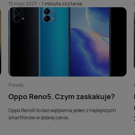
Od pewnego czasu macie możliwość wybierania w
15 maja 2023
1 minuta czytania
Play ofert pozwalających na naprawę telefonu w
przypadku na przykład zbicia wyświetlacza. Jedną z
takich usług jest Play360, które cieszy się wśród Was
dużą popularnością 😊
Porady
Oppo Reno5. Czym zaskakuje?
Oppo Reno5 to bez wątpienia jeden z najlepszych
smartfonów w dobrej cenie.