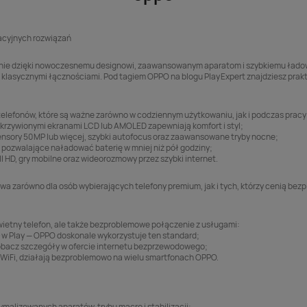
wacyjnych rozwiązań
anie dzięki nowoczesnemu designowi, zaawansowanym aparatom i szybkiemu ładowa
 i z klasycznymi łącznościami. Pod tagiem OPPO na blogu Play Expert znajdziesz prak
elefonów, które są ważne zarówno w codziennym użytkowaniu, jak i podczas pracy 
zakrzywionymi ekranami LCD lub AMOLED zapewniają komfort i styl;
ensory 50 MP lub więcej, szybki autofocus oraz zaawansowane tryby nocne;
pozwalające naładować baterię w mniej niż pół godziny;
l HD, gry mobilne oraz wideorozmowy przez szybki internet.
ywa zarówno dla osób wybierających telefony premium, jak i tych, którzy cenią bez
świetny telefon, ale także bezproblemowe połączenie z usługami:
 w Play
— OPPO doskonale wykorzystuje ten standard;
obacz szczegóły w ofercie
internetu bezprzewodowego
;
VoWiFi, działają bezproblemowo na wielu smartfonach OPPO.
ymalizowanych aparatów, trybu macro i stabilizacji;