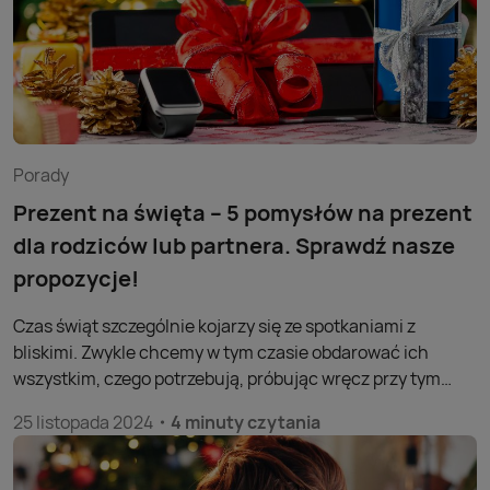
Porady
Prezent na święta – 5 pomysłów na prezent
dla rodziców lub partnera. Sprawdź nasze
propozycje!
Czas świąt szczególnie kojarzy się ze spotkaniami z
bliskimi. Zwykle chcemy w tym czasie obdarować ich
wszystkim, czego potrzebują, próbując wręcz przy tym
wręczyć gwiazdkę z nieba! Nie masz konkretnego
25 listopada 2024
4 minuty czytania
pomysłu? Sprawdź zatem nasze wybory! Oto 5 prezentów
na święta, z których ucieszą się zarówno rodzice, jak i
partner czy partnerka – bo niektóre podarunki są