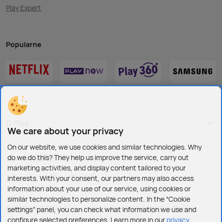
Play Expert
Popularne
O Play
We care about your privacy
On our website, we use cookies and similar technologies. Why
do we do this? They help us improve the service, carry out
Jesteśmy też tu:
marketing activities, and display content tailored to your
interests. With your consent, our partners may also access
information about your use of our service, using cookies or
similar technologies to personalize content. In the “Cookie
Copyright © 2026 Play - wszelkie prawa zastrzeżone dla Play
settings” panel, you can check what information we use and
configure selected preferences. Learn more in our
privacy