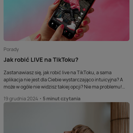
Porady
Jak robić LIVE na TikToku?
Zastanawiasz się, jak robić live na TikToku, a sama
aplikacja nie jest dla Ciebie wystarczająco intuicyjna? A
może w ogóle nie widzisz takiej opcji? Nie ma problemu!
Wyjaśniamy, dlaczego nie wszyscy mogą zrobić transmisję
19 grudnia 2024
5 minut czytania
na żywo, a tym, którzy mają taką możliwość, ułatwiamy
dostęp do kolejnego kanału komunikacji ze światem!