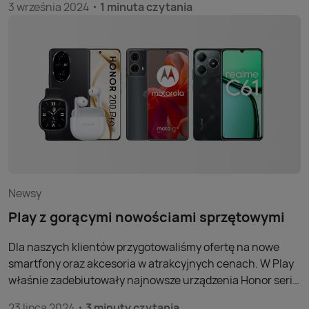
3 września 2024
1 minuta czytania
urządzeniu.
Newsy
Play z gorącymi nowościami sprzętowymi
Dla naszych klientów przygotowaliśmy ofertę na nowe
smartfony oraz akcesoria w atrakcyjnych cenach. W Play
właśnie zadebiutowały najnowsze urządzenia Honor serii
200 5G, Motorola moto g85 5G i realme C61.
23 lipca 2024
3 minuty czytania