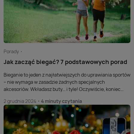
Porady
Jak zacząć biegać? 7 podstawowych porad
Bieganie to jeden z najłatwiejszych do uprawiania sportów
– nie wymaga w zasadzie żadnych specjalnych
akcesoriów. Wkładasz buty… i tyle! Oczywiście, koniec
końców ma znaczenie, jakie obuwie wybierzesz, jak grubą i
2 grudnia 2024
4 minuty czytania
z czego zrobioną ma podeszwę, do jakiej powierzchni jest
dostosowane itd. Początkowo jednak kluczowa jest
motywacja i choć odrobina wiedzy. Podpowiadamy zatem,
jak zacząć biegać, by mieć z tego frajdę!