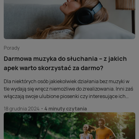
Porady
Darmowa muzyka do słuchania – z jakich
apek warto skorzystać za darmo?
Dla niektórych osób jakiekolwiek działania bez muzyki w
tle wydają się wręcz niemożliwe do zrealizowania. Inni zaś
włączają swoje ulubione piosenki czy interesujące ich
nowości sporadycznie. Niezależnie od tego, do której
18 grudnia 2024
4 minuty czytania
grupy należysz, na pewno zainteresuje cię darmowa
muzyka do słuchania. Sprawdź, z jakich aplikacji warto
korzystać!