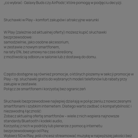
„co wybrać: Galaxy Buds czy AirPods”, które pomogą w podjęciu decyzji.
Słuchawki w Play – komfort zakupów i atrakcyjne warunki
W Play (zależnie od aktualnej oferty) możesz kupić słuchawki
bezprzewodowe:
samodzielnie, jako osobne akcesorium,
w zestawie z nowym smartfonem,
na raty 0%, bez umowy na czas określony,
z możliwością odbioru w salonie lub z dostawą do domu.
Często dostępne są również promocje, o których piszemy w sekcji promocje w
Play – np. słuchawki gratis do wybranych modeli telefonów lub rabaty przy
zakupie w zestawie.
Połącz ze smartfonem i korzystaj bez ograniczeń
Słuchawki bezprzewodowe najlepiej działają w połączeniu z nowoczesnymi
smartfonami i szybkim internetem. Dlatego warto zadbać o kompatybilność i
niezawodną łączność:
Zobacz aktualną ofertę
smartfonów
– wiele z nich wspiera najnowsze
standardy Bluetooth i kodeki audio,
Korzystaj z nich w podróży lub plenerze z pomocą
internetu
bezprzewodowego
od Play,
Wybierz
5G
w Play, jeśli chcesz streamować muzykę w najwyższej jakości bez