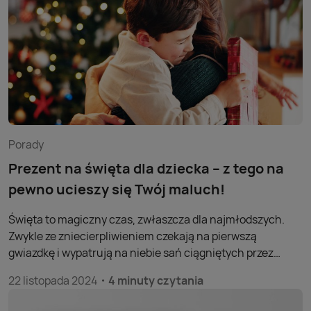
ponadpokoleniowe!
Porady
Prezent na święta dla dziecka – z tego na
pewno ucieszy się Twój maluch!
Święta to magiczny czas, zwłaszcza dla najmłodszych.
Zwykle ze zniecierpliwieniem czekają na pierwszą
gwiazdkę i wypatrują na niebie sań ciągniętych przez
renifery. Czego w tym roku mogą się spodziewać? Jeśli nie
22 listopada 2024
4 minuty czytania
masz pomysłu, jakie kupić prezenty na święta dla dziecka,
podpowiadamy! Oto propozycje, które bez wątpienia