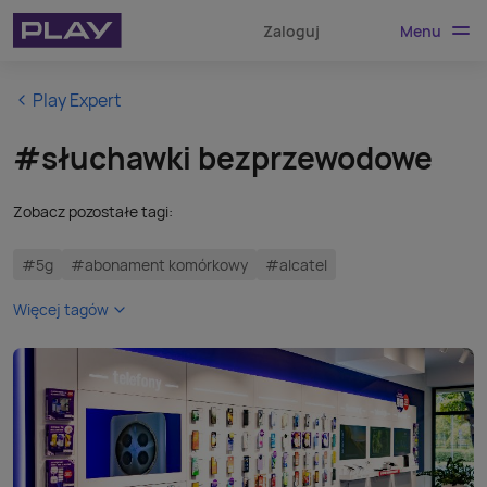
Menu
Zaloguj
Play Expert
#słuchawki bezprzewodowe
Zobacz pozostałe tagi:
#5g
#abonament komórkowy
#alcatel
Więcej tagów