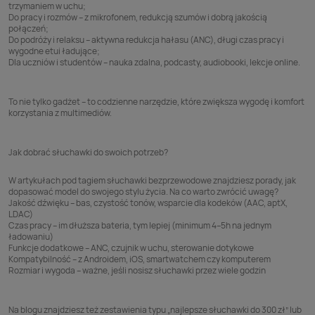
trzymaniem w uchu;
Do pracy i rozmów – z mikrofonem, redukcją szumów i dobrą jakością
połączeń;
Do podróży i relaksu – aktywna redukcja hałasu (ANC), długi czas pracy i
wygodne etui ładujące;
Dla uczniów i studentów – nauka zdalna, podcasty, audiobooki, lekcje online.
To nie tylko gadżet – to codzienne narzędzie, które zwiększa wygodę i komfort
korzystania z multimediów.
Jak dobrać słuchawki do swoich potrzeb?
W artykułach pod tagiem słuchawki bezprzewodowe znajdziesz porady, jak
dopasować model do swojego stylu życia. Na co warto zwrócić uwagę?
Jakość dźwięku – bas, czystość tonów, wsparcie dla kodeków (AAC, aptX,
LDAC)
Czas pracy – im dłuższa bateria, tym lepiej (minimum 4–5h na jednym
ładowaniu)
Funkcje dodatkowe – ANC, czujnik w uchu, sterowanie dotykowe
Kompatybilność – z Androidem, iOS, smartwatchem czy komputerem
Rozmiar i wygoda – ważne, jeśli nosisz słuchawki przez wiele godzin
Na blogu znajdziesz też zestawienia typu „najlepsze słuchawki do 300 zł” lub