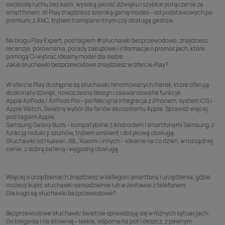
swobodę ruchu bez kabli, wysoką jakość dźwięku i szybkie połączenie ze
smartfonem. W Play znajdziesz szeroką gamę modeli – od podstawowych po
premium, z ANC, trybem transparentnym czy obsługą gestów.
Na blogu Play Expert, pod tagiem #słuchawki bezprzewodowe, znajdziesz
recenzje, porównania, porady zakupowe i informacje o promocjach, które
pomogą Ci wybrać idealny model dla siebie.
Jakie słuchawki bezprzewodowe znajdziesz w ofercie Play?
W ofercie Play dostępne są słuchawki renomowanych marek, które oferują
doskonały dźwięk, nowoczesny design i zaawansowane funkcje:
Apple AirPods / AirPods Pro – perfekcyjna integracja z iPhonem, system iOS i
Apple Watch. Świetny wybór dla fanów ekosystemu Apple. Sprawdź więcej
pod tagiem
Apple
.
Samsung Galaxy Buds – kompatybilne z Androidem i smartfonami Samsung, z
funkcją redukcji szumów, trybem ambient i dotykową obsługą.
Słuchawki od Huawei, JBL, Xiaomi i innych – idealne na co dzień, w rozsądnej
cenie, z dobrą baterią i wygodną obsługą.
Więcej o urządzeniach znajdziesz w kategorii smartfony i urządzenia, gdzie
możesz kupić słuchawki samodzielnie lub w zestawie z telefonem.
Dla kogo są słuchawki bezprzewodowe?
Bezprzewodowe słuchawki świetnie sprawdzają się w różnych sytuacjach:
Do biegania i na siłownię – lekkie, odporne na pot i deszcz, z pewnym