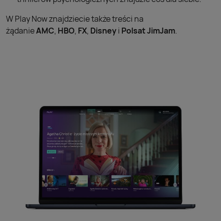
W Play Now znajdziecie także treści na
żądanie
AMC
,
HBO
,
FX
,
Disney
i
Polsat JimJam
.