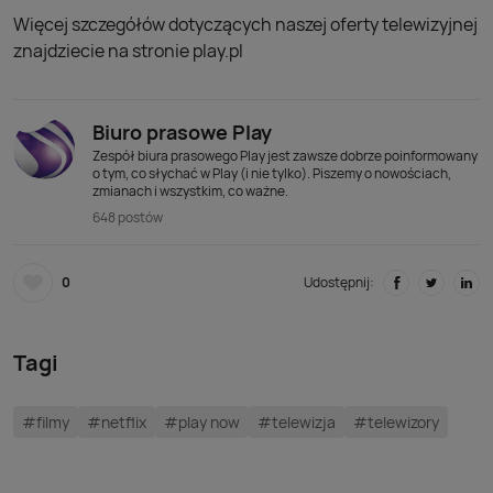
Więcej szczegółów dotyczących naszej oferty telewizyjnej
znajdziecie na stronie play.pl
Biuro prasowe Play
Zespół biura prasowego Play jest zawsze dobrze poinformowany
o tym, co słychać w Play (i nie tylko). Piszemy o nowościach,
zmianach i wszystkim, co ważne.
648 postów
0
Udostępnij:
Tagi
#filmy
#netflix
#play now
#telewizja
#telewizory