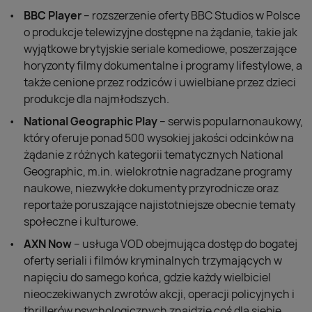
BBC Player
– rozszerzenie oferty BBC Studios w Polsce
o produkcje telewizyjne dostępne na żądanie, takie jak
wyjątkowe brytyjskie seriale komediowe, poszerzające
horyzonty filmy dokumentalne i programy lifestylowe, a
także cenione przez rodziców i uwielbiane przez dzieci
produkcje dla najmłodszych.
National Geographic Play
– serwis popularnonaukowy,
który oferuje ponad 500 wysokiej jakości odcinków na
żądanie z różnych kategorii tematycznych National
Geographic, m.in. wielokrotnie nagradzane programy
naukowe, niezwykłe dokumenty przyrodnicze oraz
reportaże poruszające najistotniejsze obecnie tematy
społeczne i kulturowe.
AXN Now
– usługa VOD obejmująca dostęp do bogatej
oferty seriali i filmów kryminalnych trzymających w
napięciu do samego końca, gdzie każdy wielbiciel
nieoczekiwanych zwrotów akcji, operacji policyjnych i
thrillerów psychologicznych znajdzie coś dla siebie.