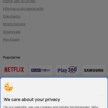
Poznaj sieć 5G w Play
Informacja dla operatorów
Dokumenty
Strefa Seniora
Słowniczek
Play Expert
Popularne
O Play
We care about your privacy
On our website, we use cookies and similar technologies. Why