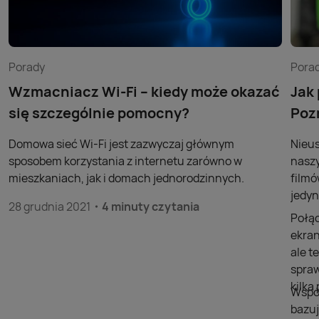
Porady
Pora
Wzmacniacz Wi-Fi – kiedy może okazać
Jak
się szczególnie pomocny?
Poz
Domowa sieć Wi-Fi jest zazwyczaj głównym
Nieus
sposobem korzystania z internetu zarówno w
naszy
mieszkaniach, jak i domach jednorodzinnych.
filmó
jedyn
28 grudnia 2021
4 minuty czytania
Połąc
ekran
ale t
spraw
kilk
Współ
bazuj