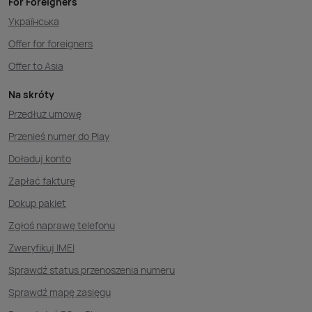
For Foreigners
Українська
Offer for foreigners
Offer to Asia
Na skróty
Przedłuż umowę
Przenieś numer do Play
Doładuj konto
Zapłać fakturę
Dokup pakiet
Zgłoś naprawę telefonu
Zweryfikuj IMEI
Sprawdź status przenoszenia numeru
Sprawdź mapę zasięgu