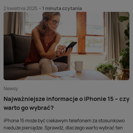
najpopularniejszych smartwatchach, nie tylko z
2 kwietnia 2025
1 minuta czytania
systemem Android. Można je uruchomić samodzielnie w
aplikacji Play24 lub podczas rozmowy z konsultantem.
Jednocześnie, w naszej ofercie debiutują kolejne zegarki w
atrakcyjnych cenach.
Newsy
Najważniejsze informacje o iPhonie 15 – czy
warto go wybrać?
iPhone 15 może być ciekawym telefonem za stosunkowo
nieduże pieniądze. Sprawdź, dlaczego warto wybrać ten