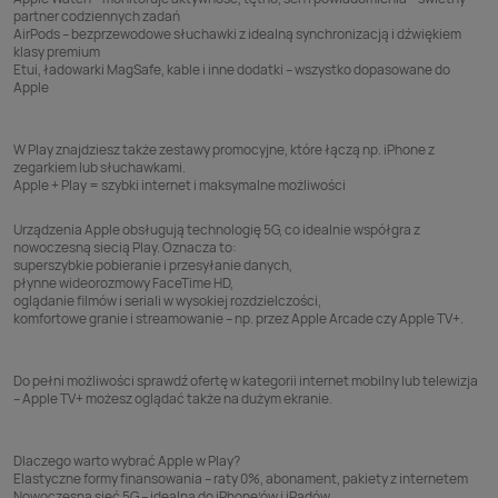
partner codziennych zadań
AirPods – bezprzewodowe słuchawki z idealną synchronizacją i dźwiękiem
klasy premium
Etui, ładowarki MagSafe, kable i inne dodatki – wszystko dopasowane do
Apple
W Play znajdziesz także zestawy promocyjne, które łączą np. iPhone z
zegarkiem lub słuchawkami.
Apple + Play = szybki internet i maksymalne możliwości
Urządzenia Apple obsługują technologię 5G, co idealnie współgra z
nowoczesną siecią Play. Oznacza to:
superszybkie pobieranie i przesyłanie danych,
płynne wideorozmowy FaceTime HD,
oglądanie filmów i seriali w wysokiej rozdzielczości,
komfortowe granie i streamowanie – np. przez Apple Arcade czy Apple TV+.
Do pełni możliwości sprawdź ofertę w kategorii
internet mobilny
lub
telewizja
– Apple TV+ możesz oglądać także na dużym ekranie.
Dlaczego warto wybrać Apple w Play?
Elastyczne formy finansowania – raty 0%, abonament, pakiety z internetem
Nowoczesna sieć 5G – idealna do iPhone’ów i iPadów