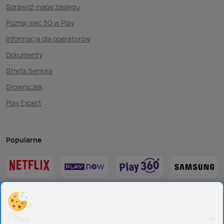
Sprawdź mapę zasięgu
Poznaj sieć 5G w Play
Informacja dla operatorów
Dokumenty
Strefa Seniora
Słowniczek
Play Expert
Popularne
O Play