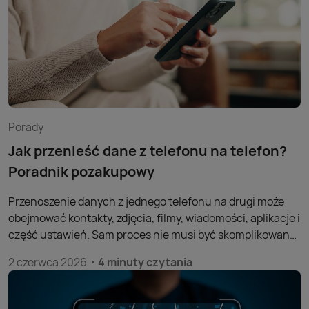
zdecydujesz się na iPhone'a, warto poznać konkretne
zalety i ograniczenia systemu iOS, by wybrać urządzenie
dopasowane do swoich potrzeb.
Porady
Jak przenieść dane z telefonu na telefon?
Poradnik pozakupowy
Przenoszenie danych z jednego telefonu na drugi może
obejmować kontakty, zdjęcia, filmy, wiadomości, aplikacje i
część ustawień. Sam proces nie musi być skomplikowany,
bo nowoczesne smartfony oferują kilka wygodnych
2 czerwca 2026
4 minuty czytania
sposobów, które pozwalają szybko skopiować
najważniejsze informacje na nowe urządzenie.