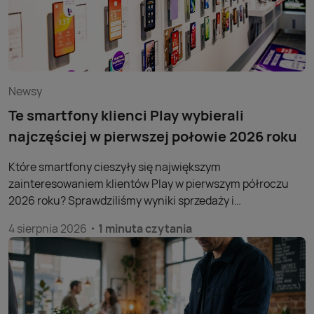
Newsy
Te smartfony klienci Play wybierali
najczęściej w pierwszej połowie 2026 roku
Które smartfony cieszyły się największym
zainteresowaniem klientów Play w pierwszym półroczu
2026 roku? Sprawdziliśmy wyniki sprzedaży i
przygotowaliśmy dwa zestawienia, które obejmują
4 sierpnia 2026
1 minuta czytania
najpopularniejsze smartfony oraz modele z segmentu
premium. Dane pokazują, po jakie urządzenia klienci
sięgali najczęściej.