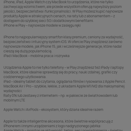
iPhone, iPad, Apple Watch czy MacBook to urządzenia, które nie tylko
zachwycają wzornictwem, ale przede wszystkim oferują najwyższy poziom
jakości, bezpieczeństwa i funkcjonalności. W Play możesz kupić najnowsze
produkty Apple w atrakcyjnych cenach, na raty lub z abonamentem – z
dostępem do szybkiej sieci
5G
i dodatkowymi benefitami.
iPhone w Play – najnowsze modele w zasięgu ręki
iPhone to najpopularniejszy smartfon klasy premium, ceniony za wydajność,
bezpieczeństwo i intuicyjny system iOS. W ofercie Play znajdziesz zarówno
najnowsze modele, jak iPhone 15, jak i wcześniejsze generacje, które nadal
cieszą się dużą popularnością.
iPad i MacBook – mobilna praca i rozrywka
Urządzenia
Apple
to nie tylko
telefony
– w Play znajdziesz też iPady i laptopy
MacBook, które idealnie sprawdzą się do pracy, nauki zdalnej, grafiki czy
codziennego użytkowania.
iPad – idealny tablet do czytania, oglądania filmów i rysowania z Apple Pencil.
MacBook Air / Pro – szybkie, lekkie, z układami Apple M1/M2 dla maksymalnej
wydajności
Raty 0% lub zestawy z internetem – np. w pakiecie ze światłowodem lub
mobilnym LTE
Apple Watch i AirPods – ekosystem, który działa idealnie razem
Apple to także inteligentne akcesoria, które świetnie współpracują z
iPhone’em i innymi urządzeniami z logo nadgryzionego jabłka:
Apple Watch – monitoruje aktywność, tętno, sen i powiadomienia – świetny