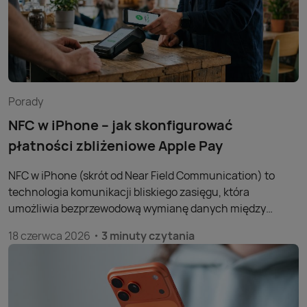
Porady
NFC w iPhone – jak skonfigurować
płatności zbliżeniowe Apple Pay
NFC w iPhone (skrót od Near Field Communication) to
technologia komunikacji bliskiego zasięgu, która
umożliwia bezprzewodową wymianę danych między
urządzeniem a terminalem płatniczym na odległość kilku
18 czerwca 2026
3 minuty czytania
centymetrów. To właśnie dzięki niej możliwe są płatności
zbliżeniowe w sklepach bez użycia fizycznej karty czy
gotówki. System Apple Pay, oparty na module NFC iPhone,
obsługuje ponad 785 milionów użytkowników na całym