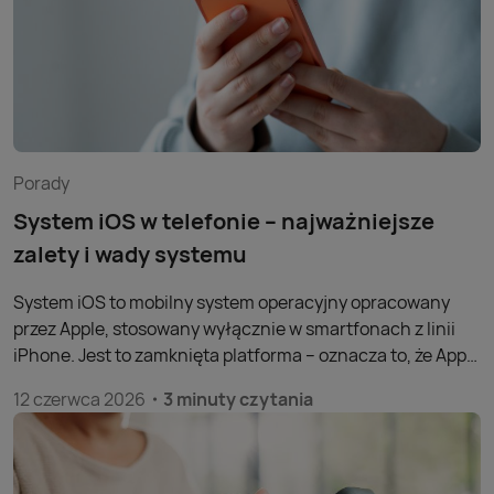
świecie i od czerwca 2018 roku działa w Polsce. Poniżej
znajdziesz kompletny przewodnik po konfiguracji i
codziennym korzystaniu z płatności zbliżeniowych na
iPhonie.
Porady
System iOS w telefonie – najważniejsze
zalety i wady systemu
System iOS to mobilny system operacyjny opracowany
przez Apple, stosowany wyłącznie w smartfonach z linii
iPhone. Jest to zamknięta platforma – oznacza to, że Apple
sprawuje pełną kontrolę zarówno nad oprogramowaniem,
12 czerwca 2026
3 minuty czytania
jak i sprzętem, na którym iOS działa. W przeciwieństwie do
systemów otwartych, ta filozofia projektowania przekłada
się na ścisłą integrację komponentów i wysoką
przewidywalność działania urządzenia. Zanim