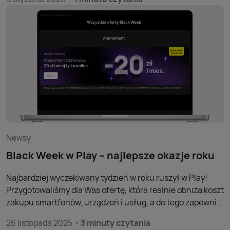
urządzeń do codziennego użytku, po zaawansowane
smartfony z segmentu premium.
Newsy
Black Week w Play – najlepsze okazje roku
Najbardziej wyczekiwany tydzień w roku ruszył w Play!
Przygotowaliśmy dla Was ofertę, która realnie obniża koszt
zakupu smartfonów, urządzeń i usług, a do tego zapewnia
wiele dodatkowych korzyści. Niezależnie od tego, czy
26 listopada 2025
3 minuty czytania
dopiero dołączacie do Play, przenosicie numer, czy