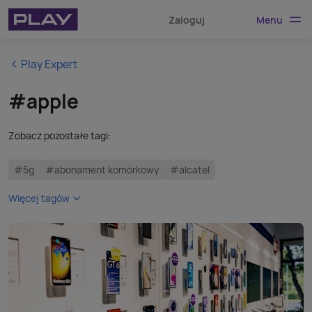
Menu
Zaloguj
Play Expert
#apple
Zobacz pozostałe tagi:
#5g
#abonament komórkowy
#alcatel
Więcej tagów