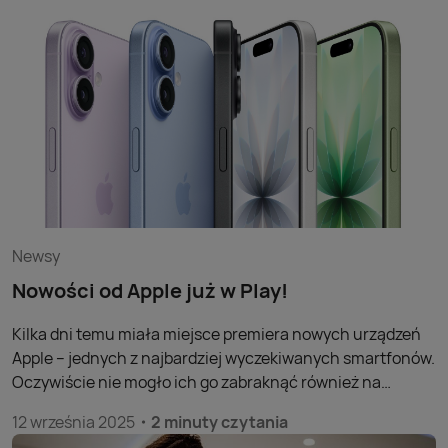
przedłużacie umowę – każdy znajdzie tu coś dla siebie. To
doskonały moment, aby wybrać nowy smartfon lub
wymienić dotychczasowy na nowszy model.
Newsy
Nowości od Apple już w Play!
Kilka dni temu miała miejsce premiera nowych urządzeń
Apple – jednych z najbardziej wyczekiwanych smartfonów.
Oczywiście nie mogło ich go zabraknąć również na
naszych półkach.
12 września 2025
2 minuty czytania