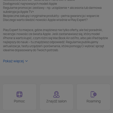
Dostępność najnowszych modeli Apple
Regularne promocje i zestawy – np. urządzenie + akcesoria lub darmowa
subskrypcja Apple TV+
Bezpieczne zakupy i oryginalne produkty – pełna gwarancja i wsparcie
Dlaczego warto śledzić nowości Apple właśnie w Play Expert?
Play Expert to miejsce, gdzie znajdziesz nie tylko oferty, ale też poradniki,
recenzje i nowości ze świata Apple. Jeśli zastanawiasz się, który model
iPhone’a warto kupić, czym różni się MacBook Air od Pro, albo jaki iPad będzie
najlepszy do nauki – tu znajdziesz odpowiedź. Regularnie publikujemy
aktualizacje, testy urządzeń i porównania, które pomogą Ci wybrać sprzęt
idealnie dopasowany do Twoich potrzeb.
Pokaż więcej
Pomoc
Znajdź salon
Roaming