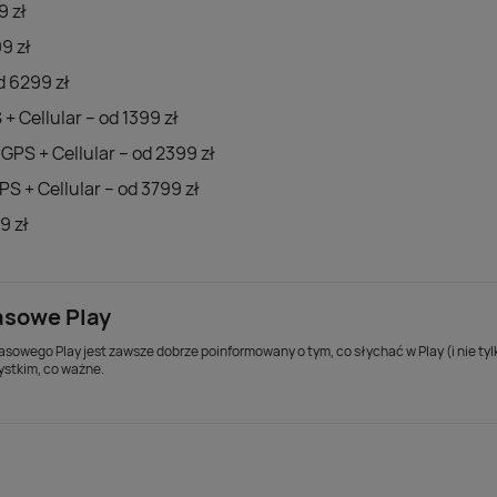
9 zł
9 zł
d 6299 zł
+ Cellular – od 1399 zł
 GPS + Cellular – od 2399 zł
PS + Cellular – od 3799 zł
9 zł
asowe Play
asowego Play jest zawsze dobrze poinformowany o tym, co słychać w Play (i nie ty
ystkim, co ważne.