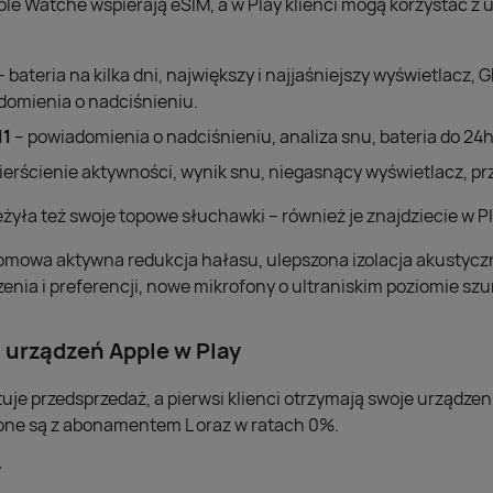
le Watche wspierają eSIM, a w Play klienci mogą korzystać z u
– bateria na kilka dni, największy i najjaśniejszy wyświetlacz,
domienia o nadciśnieniu.
11
– powiadomienia o nadciśnieniu, analiza snu, bateria do 24h
ierścienie aktywności, wynik snu, niegasnący wyświetlacz, p
żyła też swoje topowe słuchawki – również je znajdziecie w Pl
omowa aktywna redukcja hałasu, ulepszona izolacja akustyc
enia i preferencji, nowe mikrofony o ultraniskim poziomie sz
 urządzeń Apple w Play
tuje przedsprzedaż, a pierwsi klienci otrzymają swoje urządzeni
pne są z abonamentem L oraz w ratach 0%.
ł