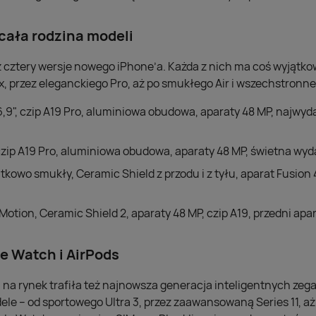
 cała rodzina modeli
 cztery wersje nowego iPhone’a. Każda z nich ma coś wyjątk
 przez eleganckiego Pro, aż po smukłego Air i wszechstronne
6,9", czip A19 Pro, aluminiowa obudowa, aparaty 48 MP, najwyda
 czip A19 Pro, aluminiowa obudowa, aparaty 48 MP, świetna wyda
ątkowo smukły, Ceramic Shield z przodu i z tyłu, aparat Fusion 
oMotion, Ceramic Shield 2, aparaty 48 MP, czip A19, przedni apa
e Watch i AirPods
na rynek trafiła też najnowsza generacja inteligentnych zeg
ele – od sportowego Ultra 3, przez zaawansowaną Series 11, 