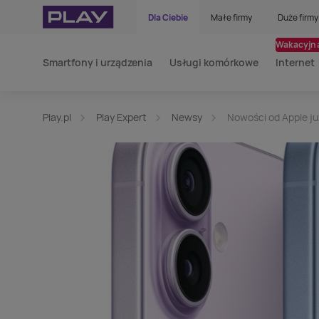
Dla Ciebie
Małe firmy
Duże firmy
Wakacyjna
Smartfony i urządzenia
Usługi komórkowe
Internet
Play.pl
Play Expert
Newsy
Nowości od Apple ju