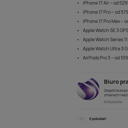
iPhone 17 Air – od 529
iPhone 17 Pro – od 579
iPhone 17 Pro Max – o
Apple Watch SE 3 GPS 
Apple Watch Series 11
Apple Watch Ultra 3 G
AirPods Pro 3 – od 109
Biuro pr
Zespół biura pr
zmianach i wsz
648 postów
0
polubień