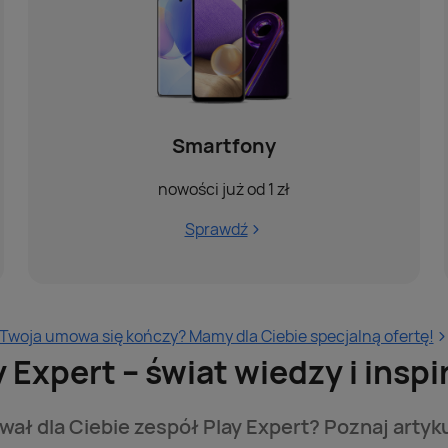
Smartfony
nowości już od 1 zł
Sprawdź
Twoja umowa się kończy? Mamy dla Ciebie specjalną ofertę!
y Expert – świat wiedzy i inspir
ał dla Ciebie zespół Play Expert? Poznaj artyku