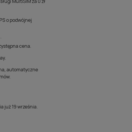
sługi MultiSIM za 0 zł
 GPS o podwójnej
.
rzystępna cena.
ay.
zna, automatyczne
umów.
a już 19 września.