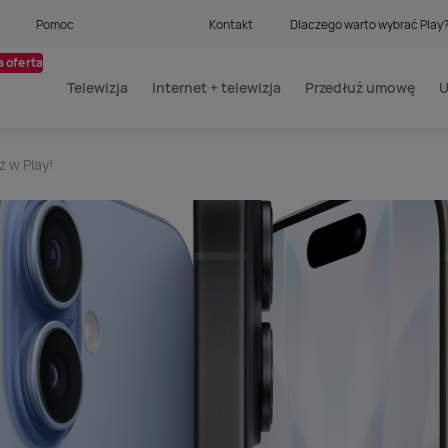
Pomoc
Kontakt
Dlaczego warto wybrać Play
 oferta
Telewizja
Internet + telewizja
Przedłuż umowę
U
ż w Play!