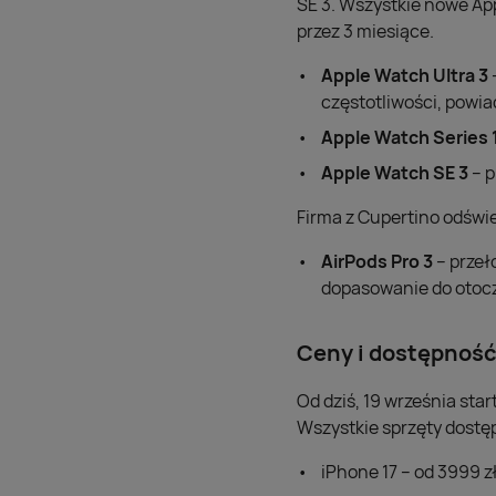
SE 3. Wszystkie nowe App
przez 3 miesiące.
Apple Watch Ultra 3
częstotliwości, powia
Apple Watch Series 
Apple Watch SE 3
– p
Firma z Cupertino odświe
AirPods Pro 3
– przeł
dopasowanie do otocz
Ceny i dostępność
Od dziś, 19 września star
Wszystkie sprzęty dostę
iPhone 17 – od 3999 z