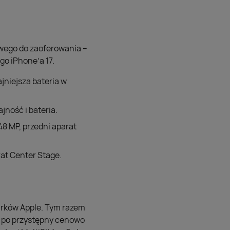
owego do zaoferowania –
go iPhone’a 17.
jniejsza bateria w
jność i bateria.
48 MP, przedni aparat
rat Center Stage.
arków Apple. Tym razem
aż po przystępny cenowo