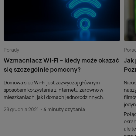
Porady
Pora
Wzmacniacz Wi-Fi – kiedy może okazać
Jak
się szczególnie pomocny?
Poz
Domowa sieć Wi-Fi jest zazwyczaj głównym
Nieus
sposobem korzystania z internetu zarówno w
naszy
mieszkaniach, jak i domach jednorodzinnych.
filmó
jedyn
28 grudnia 2021
4 minuty czytania
Połąc
ekran
ale t