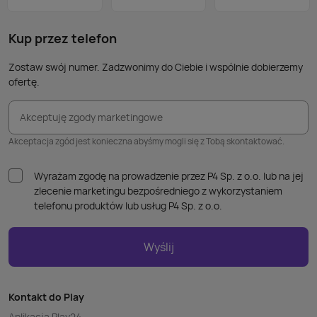
nie p
takic
kabla
Kup przez telefon
Zostaw swój numer. Zadzwonimy do Ciebie i wspólnie dobierzemy
ofertę.
Akceptuję zgody marketingowe
Akceptacja zgód jest konieczna abyśmy mogli się z Tobą skontaktować.
Wyrażam zgodę na prowadzenie przez P4 Sp. z o.o. lub na jej
zlecenie marketingu bezpośredniego z wykorzystaniem
telefonu produktów lub usług P4 Sp. z o.o.
Wyślij
Kontakt do Play
Aplikacja Play24