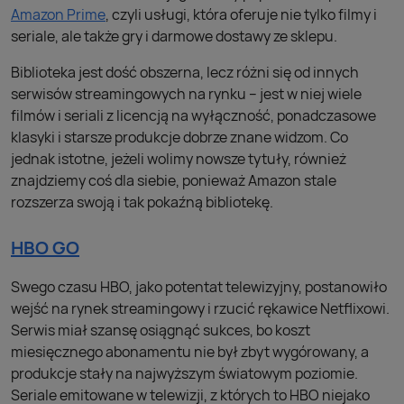
Amazon Prime
, czyli usługi, która oferuje nie tylko filmy i
seriale, ale także gry i darmowe dostawy ze sklepu.
Biblioteka jest dość obszerna, lecz różni się od innych
serwisów streamingowych na rynku – jest w niej wiele
filmów i seriali z licencją na wyłączność, ponadczasowe
klasyki i starsze produkcje dobrze znane widzom. Co
jednak istotne, jeżeli wolimy nowsze tytuły, również
znajdziemy coś dla siebie, ponieważ Amazon stale
rozszerza swoją i tak pokaźną bibliotekę.
HBO GO
Swego czasu HBO, jako potentat telewizyjny, postanowiło
wejść na rynek streamingowy i rzucić rękawice Netflixowi.
Serwis miał szansę osiągnąć sukces, bo koszt
miesięcznego abonamentu nie był zbyt wygórowany, a
produkcje stały na najwyższym światowym poziomie.
Seriale emitowane w telewizji, z których to HBO niejako