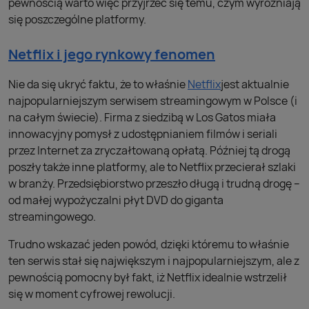
pewnością warto więc przyjrzeć się temu, czym wyróżniają
się poszczególne platformy.
Netflix i jego rynkowy fenomen
Nie da się ukryć faktu, że to właśnie
Netflix
jest aktualnie
najpopularniejszym serwisem streamingowym w Polsce (i
na całym świecie). Firma z siedzibą w Los Gatos miała
innowacyjny pomysł z udostępnianiem filmów i seriali
przez Internet za zryczałtowaną opłatą. Później tą drogą
poszły także inne platformy, ale to Netflix przecierał szlaki
w branży. Przedsiębiorstwo przeszło długą i trudną drogę –
od małej wypożyczalni płyt DVD do giganta
streamingowego.
Trudno wskazać jeden powód, dzięki któremu to właśnie
ten serwis stał się największym i najpopularniejszym, ale z
pewnością pomocny był fakt, iż Netflix idealnie wstrzelił
się w moment cyfrowej rewolucji.