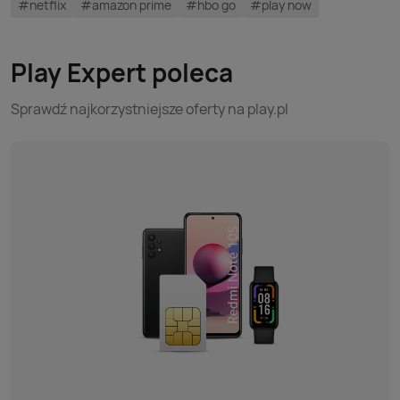
#netflix
#amazon prime
#hbo go
#play now
Play Expert poleca
Sprawdź najkorzystniejsze oferty na play.pl