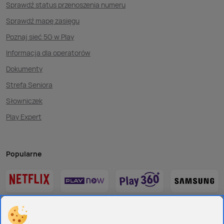
Sprawdź status przenoszenia numeru
Sprawdź mapę zasięgu
Poznaj sieć 5G w Play
Informacja dla operatorów
Dokumenty
Strefa Seniora
Słowniczek
Play Expert
Popularne