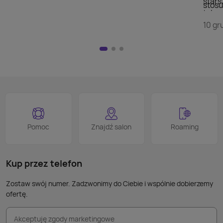
stars
stosu
telew
doda
szuka
10 gr
wyświ
przej
Nie m
HDMI)
pilot
nad w
na kl
logo
jest 
smart
proce
Podob
Wiele
Pomoc
Znajdź salon
Roaming
nie p
takic
kabla
Kup przez telefon
Zostaw swój numer. Zadzwonimy do Ciebie i wspólnie dobierzemy
ofertę.
Akceptuję zgody marketingowe