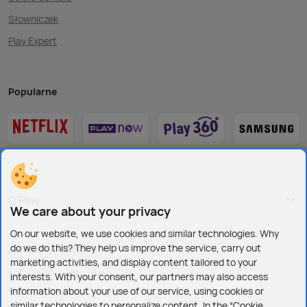
Słowniczek
Play Expert
Popularne
O Play
We care about your privacy
On our website, we use cookies and similar technologies. Why
do we do this? They help us improve the service, carry out
Jesteśmy też tu:
marketing activities, and display content tailored to your
interests. With your consent, our partners may also access
information about your use of our service, using cookies or
similar technologies to personalize content. In the “Cookie