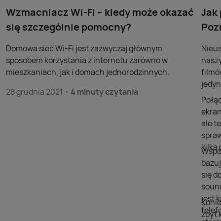
Wzmacniacz Wi-Fi – kiedy może okazać
Jak
się szczególnie pomocny?
Poz
Domowa sieć Wi-Fi jest zazwyczaj głównym
Nieus
sposobem korzystania z internetu zarówno w
naszy
mieszkaniach, jak i domach jednorodzinnych.
filmó
jedyn
28 grudnia 2021
4 minuty czytania
Połąc
ekran
ale t
spraw
kilk
Współ
bazuj
się d
sound
jest 
Konie
telef
zbyt 