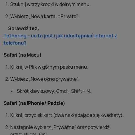
Stuknij w trzy kropki w dolnym menu.
Wybierz „Nowa karta InPrivate".
Sprawdź też:
Tethering – co to jest i jak udostępniać Internet z
telefonu?
Safari (na Macu)
Kliknij w Plik w górnym pasku menu.
Wybierz „Nowe okno prywatne".
Skrót klawiszowy: Cmd + Shift + N.
Safari (na iPhonie/iPadzie)
Kliknij przycisk kart (dwa nakładające się kwadraty).
Następnie wybierz „Prywatne" oraz potwierdź
przyciskiem „OK".