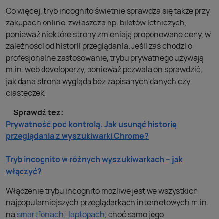
Co więcej, tryb incognito świetnie sprawdza się także przy
zakupach online, zwłaszcza np. biletów lotniczych,
ponieważ niektóre strony zmieniają proponowane ceny, w
zależności od historii przeglądania. Jeśli zaś chodzi o
profesjonalne zastosowanie, trybu prywatnego używają
m.in. web developerzy, ponieważ pozwala on sprawdzić,
jak dana strona wygląda bez zapisanych danych czy
ciasteczek.
Sprawdź też:
Prywatność pod kontrolą. Jak usunąć historię
przeglądania z wyszukiwarki Chrome?
Tryb incognito w różnych wyszukiwarkach – jak
włączyć?
Włączenie trybu incognito możliwe jest we wszystkich
najpopularniejszych przeglądarkach internetowych m.in.
na
smartfonach
i
laptopach
, choć samo jego