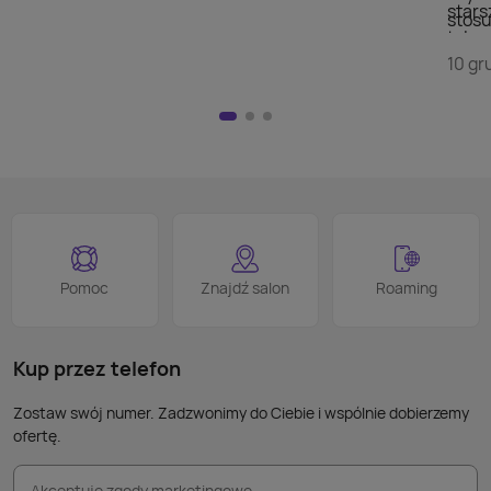
stars
stosu
telew
doda
szuka
10 gr
wyświ
przej
Nie m
HDMI)
pilot
nad w
na kl
logo
jest 
smart
proce
Podob
Wiele
Pomoc
Znajdź salon
Roaming
nie p
takic
kabla
Kup przez telefon
Zostaw swój numer. Zadzwonimy do Ciebie i wspólnie dobierzemy
ofertę.
Akceptuję zgody marketingowe