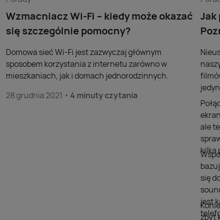
Wzmacniacz Wi-Fi – kiedy może okazać
Jak
się szczególnie pomocny?
Poz
Domowa sieć Wi-Fi jest zazwyczaj głównym
Nieus
sposobem korzystania z internetu zarówno w
naszy
mieszkaniach, jak i domach jednorodzinnych.
filmó
jedyn
28 grudnia 2021
4 minuty czytania
Połąc
ekran
ale t
spraw
kilk
Współ
bazuj
się d
sound
jest 
Konie
telef
zbyt 