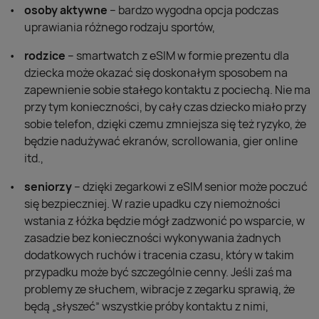
osoby aktywne
– bardzo wygodna opcja podczas
uprawiania różnego rodzaju sportów,
rodzice
– smartwatch z eSIM w formie prezentu dla
dziecka może okazać się doskonałym sposobem na
zapewnienie sobie stałego kontaktu z pociechą. Nie ma
przy tym konieczności, by cały czas dziecko miało przy
sobie telefon, dzięki czemu zmniejsza się też ryzyko, że
będzie nadużywać ekranów, scrollowania, gier online
itd.,
seniorzy
– dzięki zegarkowi z eSIM senior może poczuć
się bezpieczniej. W razie upadku czy niemożności
wstania z łóżka będzie mógł zadzwonić po wsparcie, w
zasadzie bez konieczności wykonywania żadnych
dodatkowych ruchów i tracenia czasu, który w takim
przypadku może być szczególnie cenny. Jeśli zaś ma
problemy ze słuchem, wibracje z zegarku sprawią, że
będą „słyszeć” wszystkie próby kontaktu z nimi,