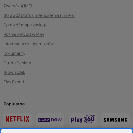
Zweryfikuj IMEI
Sprawdź status przenoszenia numeru
Sprawdź mapę zasięgu
Poznaj sieć 5G w Play
Informacja dla operatorów
Dokumenty
Strefa Seniora
Słowniczek
Play Expert
Popularne