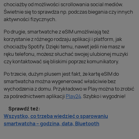
chociażby od możliwości scrollowania social mediów.
Świetnie się to sprawdza np. podczas biegania czy innych
aktywności fizycznych.
Po drugie, smartwatche z eSIM umożliwiają też
korzystanie z różnego rodzaju aplikacji i platform, jak
chociażby Spotify. Dzięki temu, nawet jeśli nie masz w
ręku telefonu, możesz słuchać swojej ulubionej muzyki
czy kontaktować się bliskimi poprzez komunikatory.
Po trzecie, dużym plusem jest fakt, że kartę eSIM do
smartwatcha można wygenerować właściwie bez
wychodzenia z domu. Przykładowo w Play można to zrobić
za pośrednictwem aplikacji
Play24
. Szybko i wygodnie!
Sprawdź też:
Wszystko, co trzeba wiedzieć o sparowaniu
smartwatcha – godzina, data, Bluetooth