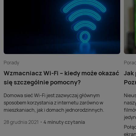
Porady
Pora
Wzmacniacz Wi-Fi – kiedy może okazać
Jak
się szczególnie pomocny?
Poz
Domowa sieć Wi-Fi jest zazwyczaj głównym
Nieus
sposobem korzystania z internetu zarówno w
naszy
mieszkaniach, jak i domach jednorodzinnych.
filmó
jedyn
28 grudnia 2021
4 minuty czytania
Połąc
ekran