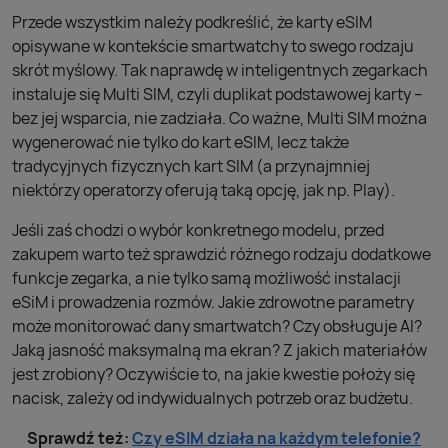
Przede wszystkim należy podkreślić, że karty eSIM
opisywane w kontekście smartwatchy to swego rodzaju
skrót myślowy. Tak naprawdę w inteligentnych zegarkach
instaluje się Multi SIM, czyli duplikat podstawowej karty –
bez jej wsparcia, nie zadziała. Co ważne, Multi SIM można
wygenerować nie tylko do kart eSIM, lecz także
tradycyjnych fizycznych kart SIM (a przynajmniej
niektórzy operatorzy oferują taką opcję, jak np. Play).
Jeśli zaś chodzi o wybór konkretnego modelu, przed
zakupem warto też sprawdzić różnego rodzaju dodatkowe
funkcje zegarka, a nie tylko samą możliwość instalacji
eSiM i prowadzenia rozmów. Jakie zdrowotne parametry
może monitorować dany smartwatch? Czy obsługuje AI?
Jaką jasność maksymalną ma ekran? Z jakich materiałów
jest zrobiony? Oczywiście to, na jakie kwestie położy się
nacisk, zależy od indywidualnych potrzeb oraz budżetu.
Sprawdź też:
Czy eSIM działa na każdym telefonie?