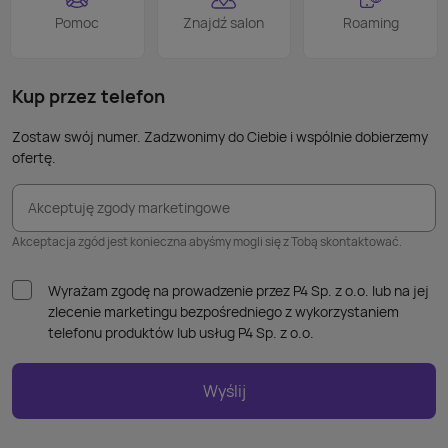
Wiele
Pomoc
Znajdź salon
Roaming
nie p
takic
kabla
Kup przez telefon
Zostaw swój numer. Zadzwonimy do Ciebie i wspólnie dobierzemy
ofertę.
Akceptuję zgody marketingowe
Akceptacja zgód jest konieczna abyśmy mogli się z Tobą skontaktować.
Wyrażam zgodę na prowadzenie przez P4 Sp. z o.o. lub na jej
zlecenie marketingu bezpośredniego z wykorzystaniem
telefonu produktów lub usług P4 Sp. z o.o.
Wyślij