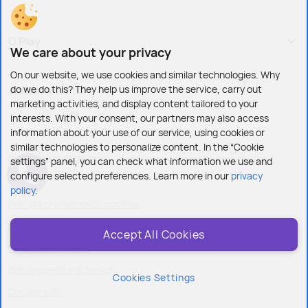
O Play
We care about your privacy
On our website, we use cookies and similar technologies. Why
do we do this? They help us improve the service, carry out
Jesteśmy też tu:
marketing activities, and display content tailored to your
interests. With your consent, our partners may also access
information about your use of our service, using cookies or
similar technologies to personalize content. In the “Cookie
Copyright © 2026 Play - wszelkie prawa zastrzeżone dla Play
settings” panel, you can check what information we use and
configure selected preferences. Learn more in our
privacy
policy.
Polityka prywatności i cookies
Ustawienia plików cookies
Accept All Cookies
Regulamin serwisu
Bezpieczeństwo danych
Cookies Settings
Dostępność