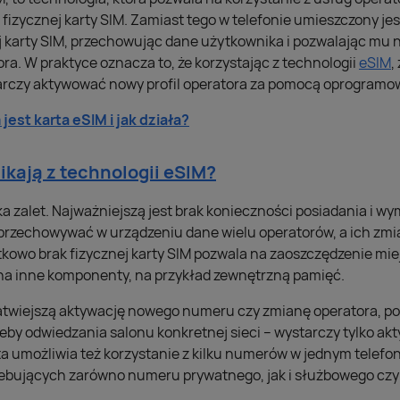
fizycznej karty SIM. Zamiast tego w telefonie umieszczony jest
ej karty SIM, przechowując dane użytkownika i pozwalając mu
ora. W praktyce oznacza to, że korzystając z technologii
eSIM
,
tarczy aktywować nowy profil operatora za pomocą oprogramo
jest karta eSIM i jak działa?
ikają z technologii eSIM?
a zalet. Najważniejszą jest brak konieczności posiadania i wy
przechowywać w urządzeniu dane wielu operatorów, a ich zmia
tkowo brak fizycznej karty SIM pozwala na zaoszczędzenie mie
na inne komponenty, na przykład zewnętrzną pamięć.
atwiejszą aktywację nowego numeru czy zmianę operatora, pon
zeby odwiedzania salonu konkretnej sieci – wystarczy tylko ak
ta umożliwia też korzystanie z kilku numerów w jednym telefoni
zebujących zarówno numeru prywatnego, jak i służbowego czy