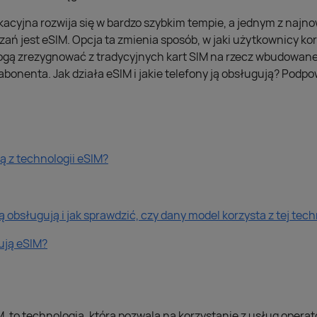
cyjna rozwija się w bardzo szybkim tempie, a jednym z najno
ań jest eSIM. Opcja ta zmienia sposób, w jaki użytkownicy kor
mogą zrezygnować z tradycyjnych kart SIM na rzecz wbudowan
bonenta. Jak działa eSIM i jakie telefony ją obsługują? Podp
ją z technologii eSIM?
ją obsługują i jak sprawdzić, czy dany model korzysta z tej tech
ują eSIM?
, to technologia, która pozwala na korzystanie z usług opera