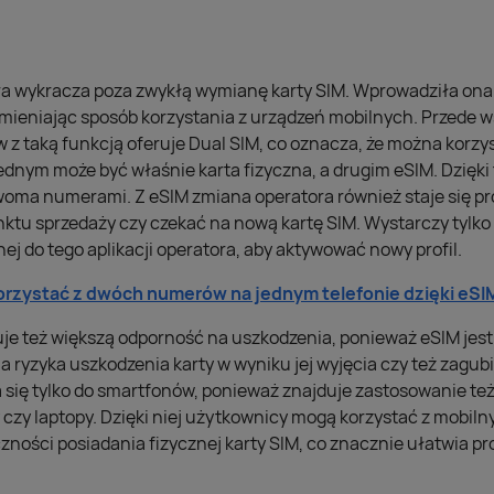
óra wykracza poza zwykłą wymianę karty SIM. Wprowadziła on
zmieniając sposób korzystania z urządzeń mobilnych. Przede w
z taką funkcją oferuje Dual SIM, co oznacza, że można kor
ednym może być właśnie karta fizyczna, a drugim eSIM. Dzięk
woma numerami. Z eSIM zmiana operatora również staje się pr
unktu sprzedaży czy czekać na nową kartę SIM. Wystarczy tylk
ej do tego aplikacji operatora, aby aktywować nowy profil.
orzystać z dwóch numerów na jednym telefonie dzięki eSI
je też większą odporność na uszkodzenia, ponieważ eSIM jest
a ryzyka uszkodzenia karty w wyniku jej wyjęcia czy też zagub
 się tylko do smartfonów, ponieważ znajduje zastosowanie te
 czy laptopy. Dzięki niej użytkownicy mogą korzystać z mobil
ności posiadania fizycznej karty SIM, co znacznie ułatwia pro