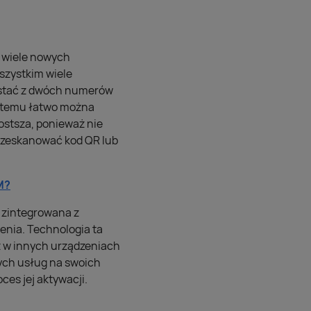
a wiele nowych
szystkim wiele
zystać z dwóch numerów
i temu łatwo można
ostsza, ponieważ nie
o zeskanować kod QR lub
M?
 zintegrowana z
ienia. Technologia ta
ż w innych urządzeniach
nych usług na swoich
ces jej aktywacji.