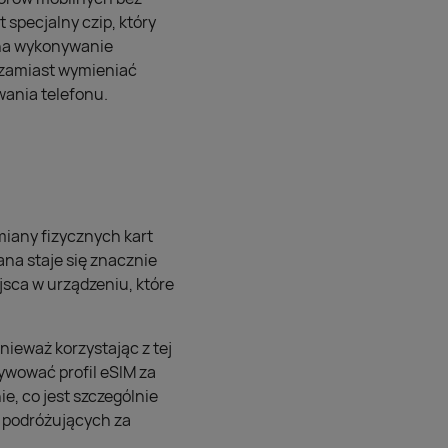
 specjalny czip, który
 na wykonywanie
 zamiast wymieniać
wania telefonu.
miany fizycznych kart
na staje się znacznie
jsca w urządzeniu, które
ieważ korzystając z tej
tywować profil eSIM za
e, co jest szczególnie
 podróżujących za