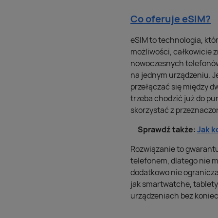
Co oferuje eSIM?
eSIM to technologia, kt
możliwości, całkowicie 
nowoczesnych telefonów 
na jednym urządzeniu. J
przełączać się między d
trzeba chodzić już do p
skorzystać z przeznaczon
Sprawdź także:
Jak k
Rozwiązanie to gwarantu
telefonem, dlatego nie m
dodatkowo nie ogranicza
jak smartwatche, tablety
urządzeniach bez koniecz