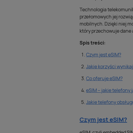
Technologia telekomunika
przełomowych jej rozwiąz
mobilnych. Dzięki niej 
który przechowuje dane a
Spis treści:
Czym jest eSIM?
Jakie korzyści wynika
Co oferuje eSIM?
eSIM – jakie telefony 
Jakie telefony obsług
Czym jest eSIM?
eSIM, czyli embedded SIM