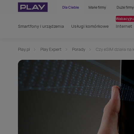
Dla Ciebie
Małe firmy
Duże firmy
Wakacyjna
Smartfony i urządzenia
Usługi komórkowe
Internet
Play.pl
Play Expert
Porady
Czy eSIM działa na 