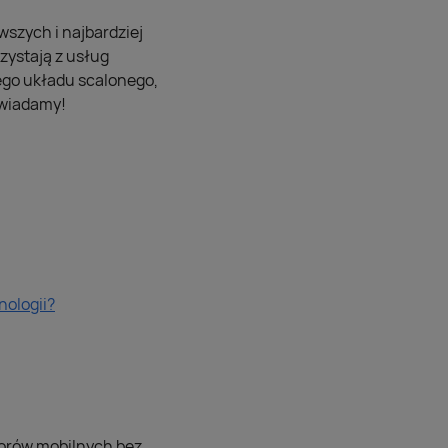
wszych i najbardziej
zystają z usług
ego układu scalonego,
owiadamy!
nologii?
torów mobilnych bez