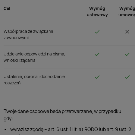
Wyłączanie od obowiązku pełnienia
Cel
Wymóg
Wymó
służby wojskowej w razie ogłoszenia
ustawowy
umown
mobilizacji i w czasie wojny
Współpraca ze związkami
zawodowymi
Udzielanie odpowiedzi na pisma,
wnioski i żądania
Ustalenie, obrona i dochodzenie
roszczeń
Twoje dane osobowe bedą przetwarzane, w przypadku
gdy:
wyrazisz zgodę – art. 6 ust. 1 lit. a) RODO lub art. 9 ust. 2