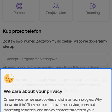
Pomoc
Znajdź salon
Roaming
Kup przez telefon
Zostaw swój numer. Zadzwonimy do Ciebie i wspólnie dobierzemy
ofertę.
Akceptuję zgody marketingowe
Akceptacja zgód jest konieczna abyśmy mogli się z Tobą skontaktować.
Wyrażam zgodę na prowadzenie przez P4 Sp. z o.o. lub na jej
zlecenie marketingu bezpośredniego z wykorzystaniem
telefonu produktów lub usług P4 Sp. z o.o.
We care about your privacy
On our website, we use cookies and similar technologies. Why
Wyślij
do we do this? They help us improve the service, carry out
marketing activities, and display content tailored to your