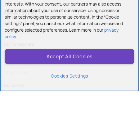
interests. With your consent, our partners may also access
information about your use of our service, using cookies or
Kontakt do Play
similar technologies to personalize content. In the “Cookie
Aplikacja Play24
settings” panel, you can check what information we use and
configure selected preferences. Learn more in our
privacy
Inne formy kontaktu
policy.
For Foreigners
Українська
Accept All Cookies
Offer for foreigners
Offer to Asia
Cookies Settings
Na skróty
Przedłuż umowę
Przenieś numer do Play
Doładuj konto
Zapłać fakturę
Dokup pakiet