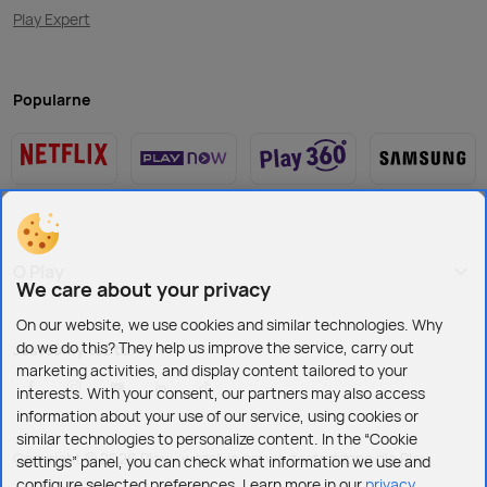
Play Expert
Popularne
O Play
We care about your privacy
On our website, we use cookies and similar technologies. Why
do we do this? They help us improve the service, carry out
Jesteśmy też tu:
marketing activities, and display content tailored to your
interests. With your consent, our partners may also access
information about your use of our service, using cookies or
similar technologies to personalize content. In the “Cookie
Copyright © 2026 Play - wszelkie prawa zastrzeżone dla Play
settings” panel, you can check what information we use and
configure selected preferences. Learn more in our
privacy