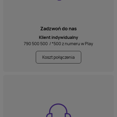
Zadzwoń do nas
Klient indywidualny
790 500 500
/
*500
z numeru w Play
Koszt połączenia