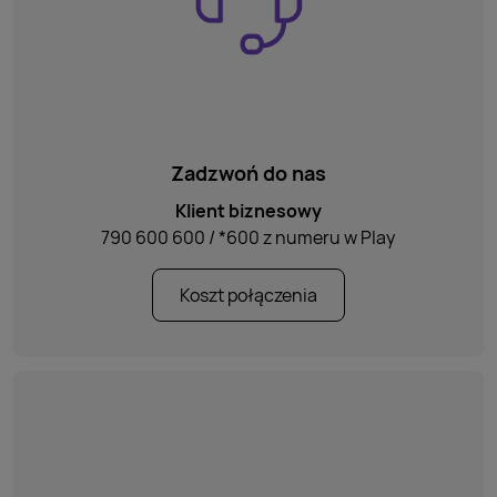
Zadzwoń do nas
Klient biznesowy
790 600 600
/
*600
z numeru w Play
Koszt połączenia