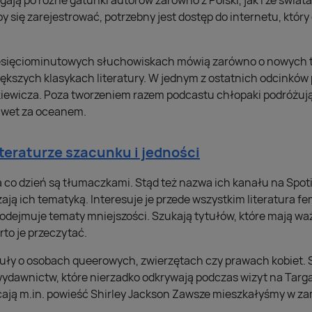
ają po różne gatunki autorów zarówno z Polski, jak i ze świat
by się zarejestrować, potrzebny jest dostęp do internetu, który
ziesięciominutowych słuchowiskach mówią zarówno o nowych 
iększych klasykach literatury. W jednym z ostatnich odcinkó
iewicza. Poza tworzeniem razem podcastu chłopaki podróżują
nawet za oceanem.
iteraturze szacunku i jedności
 co dzień są tłumaczkami. Stąd też nazwa ich kanału na Spotif
zają ich tematyką. Interesuje je przede wszystkim literatura f
 podejmuje tematy mniejszości. Szukają tytułów, które mają w
rto je przeczytać.
ytuły o osobach queerowych, zwierzętach czy prawach kobiet. 
 wydawnictw, które nierzadko odkrywają podczas wizyt na Targ
ają m.in. powieść Shirley Jackson Zawsze mieszkałyśmy w z