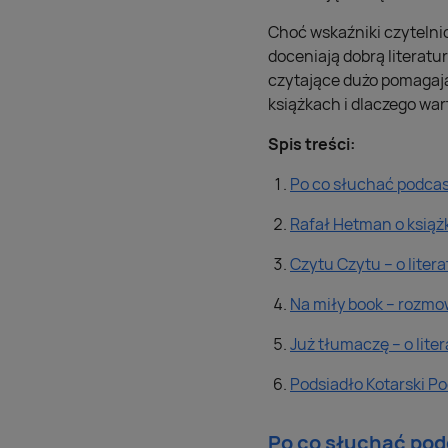
Choć wskaźniki czytelni
doceniają dobrą literatu
czytające dużo pomagają
książkach i dlaczego war
Spis treści:
Po co słuchać podcas
Rafał Hetman o książ
Czytu Czytu – o liter
Na miły book – rozm
Już tłumaczę – o lite
Podsiadło Kotarski Po
Po co słuchać pod