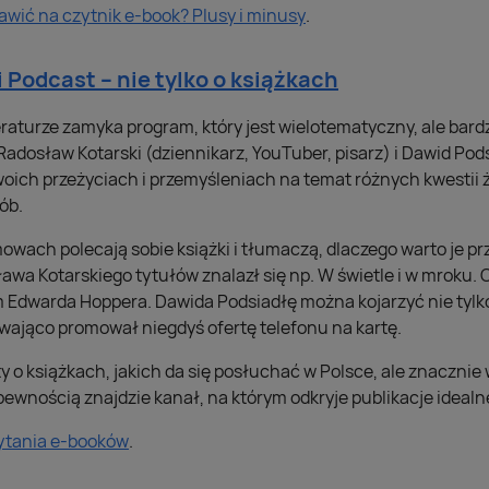
awić na czytnik e-book? Plusy i minusy
.
 Podcast – nie tylko o książkach
raturze zamyka program, który jest wielotematyczny, ale bard
adosław Kotarski (dziennikarz, YouTuber, pisarz) i Dawid Pod
ich przeżyciach i przemyśleniach na temat różnych kwestii ż
ób.
owach polecają sobie książki i tłumaczą, dlaczego warto je p
awa Kotarskiego tytułów znalazł się np. W świetle i w mroku.
Edwarda Hoppera. Dawida Podsiadłę można kojarzyć nie tylko z
iewająco promował niegdyś ofertę telefonu na kartę.
 o książkach, jakich da się posłuchać w Polsce, ale znacznie
pewnością znajdzie kanał, na którym odkryje publikacje idealne
zytania e-booków
.