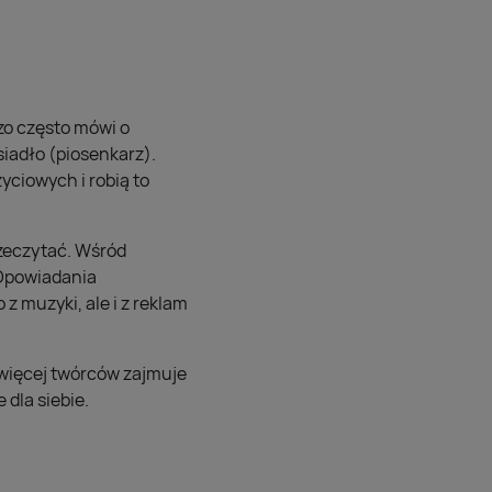
zo często mówi o
siadło (piosenkarz).
yciowych i robią to
rzeczytać. Wśród
 Opowiadania
 muzyki, ale i z reklam
 więcej twórców zajmuje
 dla siebie.