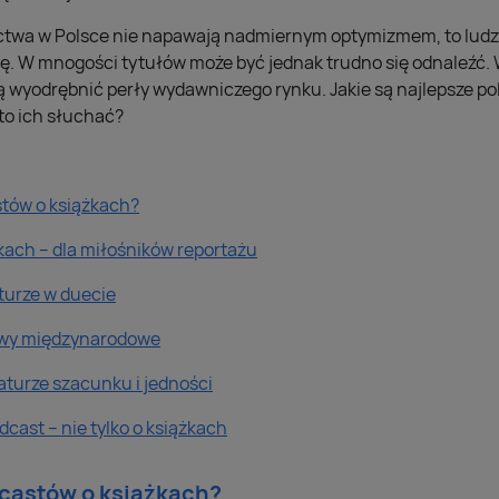
ctwa w Polsce nie napawają nadmiernym optymizmem, to ludzi
rę. W mnogości tytułów może być jednak trudno się odnaleźć.
 wyodrębnić perły wydawniczego rynku. Jakie są najlepsze pol
to ich słuchać?
tów o książkach?
kach – dla miłośników reportażu
aturze w duecie
owy międzynarodowe
raturze szacunku i jedności
dcast – nie tylko o książkach
castów o książkach?