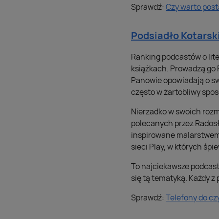
Sprawdź:
Czy warto post
Podsiadło Kotarski
Ranking podcastów o lite
książkach. Prowadzą go R
Panowie opowiadają o swo
często w żartobliwy spos
Nierzadko w swoich rozm
polecanych przez Radosł
inspirowane malarstwem 
sieci Play, w których śp
To najciekawsze podcasty
się tą tematyką. Każdy z 
Sprawdź:
Telefony do c