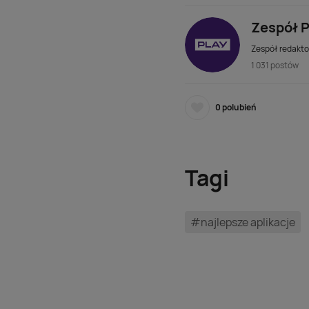
Zespół P
Zespół redaktor
1 031 postów
0
polubień
Tagi
#najlepsze aplikacje