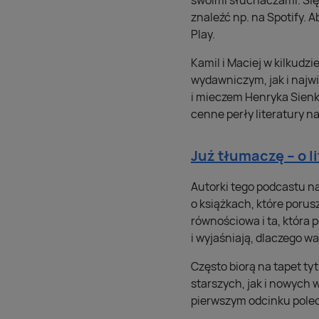
swoimi słuchaczami. Sięg
znaleźć np. na Spotify. A
Play.
Kamil i Maciej w kilkud
wydawniczym, jak i najw
i mieczem Henryka Sienk
cenne perły literatury 
Już tłumaczę – o l
Autorki tego podcastu na
o książkach, które porus
równościowa i ta, która
i wyjaśniają, dlaczego wa
Często biorą na tapet t
starszych, jak i nowych
pierwszym odcinku polec