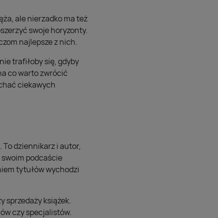
ęża, ale nierzadko ma też
szerzyć swoje horyzonty.
czom najlepsze z nich.
e trafiłoby się, gdyby
na co warto zwrócić
łuchać ciekawych
To dziennikarz i autor,
 W swoim podcaście
aniem tytułów wychodzi
 sprzedaży książek.
ów czy specjalistów.