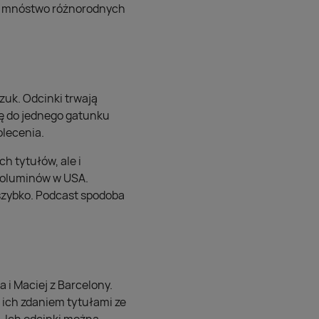
ają mnóstwo różnorodnych
uk. Odcinki trwają
ię do jednego gatunku
olecenia.
h tytułów, ale i
woluminów w USA.
 szybko. Podcast spodoba
 i Maciej z Barcelony.
i ich zdaniem tytułami ze