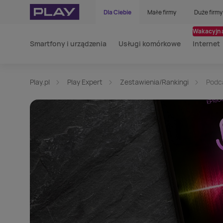
Dla Ciebie
Małe firmy
Duże firmy
Wakacyjna
Smartfony i urządzenia
Usługi komórkowe
Internet
Play.pl
Play Expert
Zestawienia/Rankingi
Podc