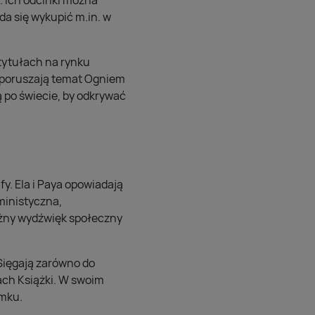
a. Ich odcinki można
 da się wykupić m.in. w
tytułach na rynku
w poruszają temat Ogniem
 po świecie, by odkrywać
y. Ela i Paya opowiadają
eministyczna,
ażny wydźwięk społeczny
Sięgają zarówno do
ach Książki. W swoim
amku.