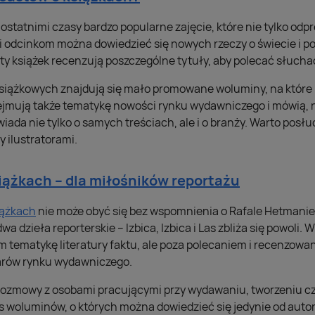
statnimi czasy bardzo popularne zajęcie, które nie tylko odpr
i odcinkom można dowiedzieć się nowych rzeczy o świecie i po
y książek recenzują poszczególne tytuły, aby polecać słucha
iążkowych znajdują się mało promowane woluminy, na które ni
ejmują także tematykę nowości rynku wydawniczego i mówią, 
iada nie tylko o samych treściach, ale i o branży. Warto pos
 ilustratorami.
iążkach – dla miłośników reportażu
iążkach
nie może obyć się bez wspomnienia o Rafale Hetmanie. 
a dzieła reporterskie – Izbica, Izbica i Las zbliża się powoli.
m tematykę literatury faktu, ale poza polecaniem i recenzow
zarów rynku wydawniczego.
ozmowy z osobami pracującymi przy wydawaniu, tworzeniu czy
s woluminów, o których można dowiedzieć się jedynie od autor