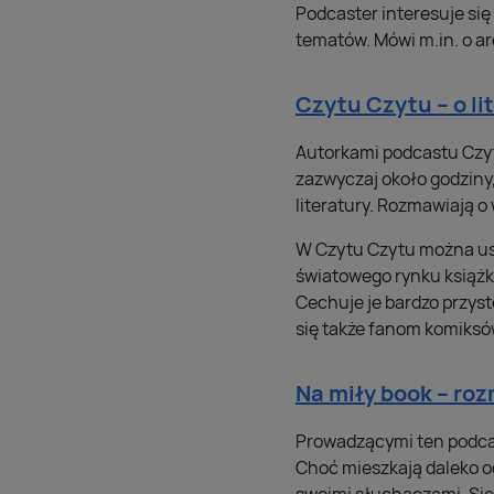
Podcaster interesuje si
tematów. Mówi m.in. o arc
Czytu Czytu – o li
Autorkami podcastu Czyt
zazwyczaj około godziny,
literatury. Rozmawiają o
W Czytu Czytu można usły
światowego rynku książk
Cechuje je bardzo przyst
się także fanom komiksó
Na miły book – r
Prowadzącymi ten podcast
Choć mieszkają daleko od