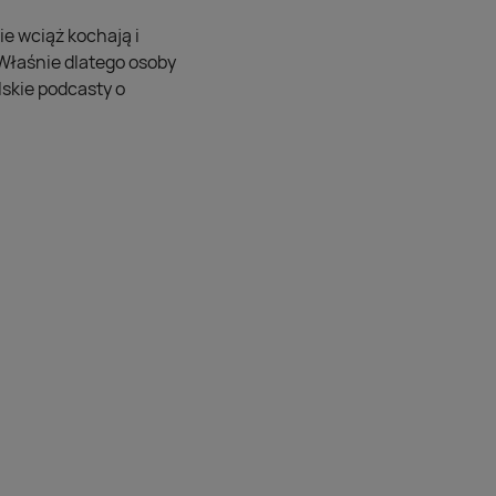
e wciąż kochają i
 Właśnie dlatego osoby
skie podcasty o