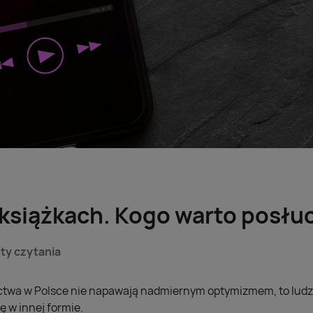
 książkach. Kogo warto posłu
ty czytania
ctwa w Polsce nie napawają nadmiernym optymizmem, to ludzi
ę w innej formie.