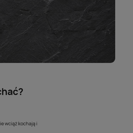
chać?
e wciąż kochają i