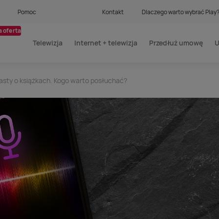
Pomoc
Kontakt
Dlaczego warto wybrać Play
 oferta
Telewizja
Internet + telewizja
Przedłuż umowę
U
asty o książkach. Kogo warto posłuchać?