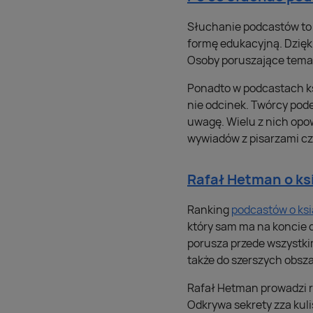
Słuchanie podcastów to o
formę edukacyjną. Dzięk
Osoby poruszające temat
Ponadto w podcastach ks
nie odcinek. Twórcy pod
uwagę. Wielu z nich opow
wywiadów z pisarzami czy
Rafał Hetman o ks
Ranking
podcastów o ks
który sam ma na koncie dw
porusza przede wszystki
także do szerszych obs
Rafał Hetman prowadzi r
Odkrywa sekrety zza kuli