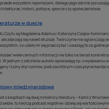
ę przede wszystkim reportażami, dlatego jego odcinki porusz
hitekturze, historii, polityce, sporcie czy społeczeństwie.
teraturze w duecie
u Czytu są Magdalena Adamus i Katarzyna Czajka-Kominiarcz
 ale zdarzają się nawet dłuższe. Twórczynie nie ograniczają s
 wszystkim, co udało im się przeczytać i uważają to za godne p
szeć wiele cennych informacji nie tylko na temat konkretnyc
i. W jednym z odcinków autorki opowiadają np. o wydawaniu 
ępny i luźny styl rozmów, podczas których czas płynie bardzo
w.
ozmowy międzynarodowe
 o książkach są dwaj miłośnicy literatury – Kamil z Wrocławia
 siebie, to tworzą podcast wspólnie i dzielą się wartościowym