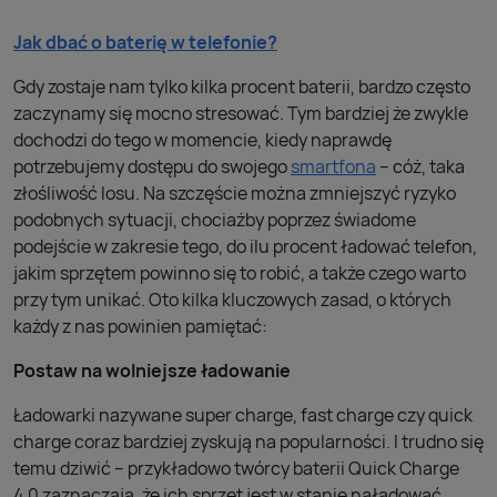
Jak dbać o baterię w telefonie?
Gdy zostaje nam tylko kilka procent baterii, bardzo często
zaczynamy się mocno stresować. Tym bardziej że zwykle
dochodzi do tego w momencie, kiedy naprawdę
potrzebujemy dostępu do swojego
smartfona
– cóż, taka
złośliwość losu. Na szczęście można zmniejszyć ryzyko
podobnych sytuacji, chociażby poprzez świadome
podejście w zakresie tego, do ilu procent ładować telefon,
jakim sprzętem powinno się to robić, a także czego warto
przy tym unikać. Oto kilka kluczowych zasad, o których
każdy z nas powinien pamiętać:
Postaw na wolniejsze ładowanie
Ładowarki nazywane super charge, fast charge czy quick
charge coraz bardziej zyskują na popularności. I trudno się
temu dziwić – przykładowo twórcy baterii Quick Charge
4.0 zaznaczają, że ich sprzęt jest w stanie naładować