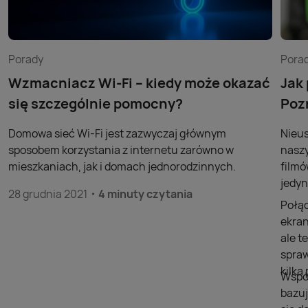
Porady
Pora
Wzmacniacz Wi-Fi – kiedy może okazać
Jak
się szczególnie pomocny?
Poz
Domowa sieć Wi-Fi jest zazwyczaj głównym
Nieus
sposobem korzystania z internetu zarówno w
naszy
mieszkaniach, jak i domach jednorodzinnych.
filmó
jedyn
28 grudnia 2021
4 minuty czytania
Połąc
ekran
ale t
spraw
kilk
Współ
bazuj