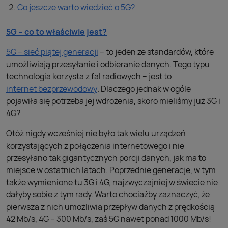
Co jeszcze warto wiedzieć o 5G?
5G – co to właściwie jest?
5G – sieć piątej generacji
– to jeden ze standardów, które
umożliwiają przesyłanie i odbieranie danych. Tego typu
technologia korzysta z fal radiowych – jest to
internet bezprzewodowy
. Dlaczego jednak w ogóle
pojawiła się potrzeba jej wdrożenia, skoro mieliśmy już 3G i
4G?
Otóż nigdy wcześniej nie było tak wielu urządzeń
korzystających z połączenia internetowego i nie
przesyłano tak gigantycznych porcji danych, jak ma to
miejsce w ostatnich latach. Poprzednie generacje, w tym
także wymienione tu 3G i 4G, najzwyczajniej w świecie nie
dałyby sobie z tym rady. Warto chociażby zaznaczyć, że
pierwsza z nich umożliwia przepływ danych z prędkością
42 Mb/s, 4G – 300 Mb/s, zaś 5G nawet ponad 1000 Mb/s!