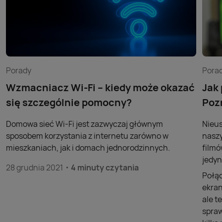
Porady
Pora
Wzmacniacz Wi-Fi – kiedy może okazać
Jak
się szczególnie pomocny?
Poz
Domowa sieć Wi-Fi jest zazwyczaj głównym
Nieus
sposobem korzystania z internetu zarówno w
naszy
mieszkaniach, jak i domach jednorodzinnych.
filmó
jedyn
28 grudnia 2021
4 minuty czytania
Połąc
ekran
ale t
spraw