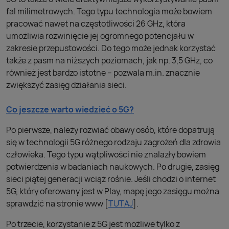
fal milimetrowych. Tego typu technologia może bowiem
pracować nawet na częstotliwości 26 GHz, która
umożliwia rozwinięcie jej ogromnego potencjału w
zakresie przepustowości. Do tego może jednak korzystać
także z pasm na niższych poziomach, jak np. 3,5 GHz, co
również jest bardzo istotne – pozwala m.in. znacznie
zwiększyć zasięg działania sieci.
Co jeszcze warto wiedzieć o 5G?
Po pierwsze, należy rozwiać obawy osób, które dopatrują
się w technologii 5G różnego rodzaju zagrożeń dla zdrowia
człowieka. Tego typu wątpliwości nie znalazły bowiem
potwierdzenia w badaniach naukowych. Po drugie, zasięg
sieci piątej generacji wciąż rośnie. Jeśli chodzi o internet
5G, który oferowany jest w Play, mapę jego zasięgu można
sprawdzić na stronie www [
TUTAJ
].
Po trzecie, korzystanie z 5G jest możliwe tylko z