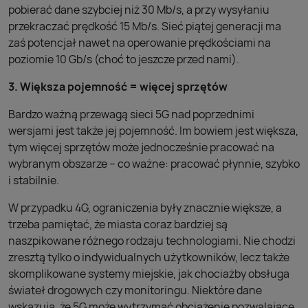
pobierać dane szybciej niż 30 Mb/s, a przy wysyłaniu
przekraczać prędkość 15 Mb/s. Sieć piątej generacji ma
zaś potencjał nawet na operowanie prędkościami na
poziomie 10 Gb/s (choć to jeszcze przed nami).
3. Większa pojemność = więcej sprzętów
Bardzo ważną przewagą sieci 5G nad poprzednimi
wersjami jest także jej pojemność. Im bowiem jest większa,
tym więcej sprzętów może jednocześnie pracować na
wybranym obszarze – co ważne: pracować płynnie, szybko
i stabilnie.
W przypadku 4G, ograniczenia były znacznie większe, a
trzeba pamiętać, że miasta coraz bardziej są
naszpikowane różnego rodzaju technologiami. Nie chodzi
zresztą tylko o indywidualnych użytkowników, lecz także
skomplikowane systemy miejskie, jak chociażby obsługa
świateł drogowych czy monitoringu. Niektóre dane
wskazują, że 5G może wytrzymać obciążenie pozwalające