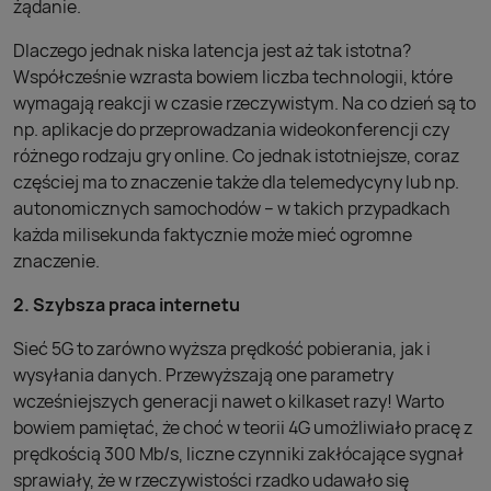
żądanie.
Dlaczego jednak niska latencja jest aż tak istotna?
Współcześnie wzrasta bowiem liczba technologii, które
wymagają reakcji w czasie rzeczywistym. Na co dzień są to
np. aplikacje do przeprowadzania wideokonferencji czy
różnego rodzaju gry online. Co jednak istotniejsze, coraz
częściej ma to znaczenie także dla telemedycyny lub np.
autonomicznych samochodów – w takich przypadkach
każda milisekunda faktycznie może mieć ogromne
znaczenie.
2. Szybsza praca internetu
Sieć 5G to zarówno wyższa prędkość pobierania, jak i
wysyłania danych. Przewyższają one parametry
wcześniejszych generacji nawet o kilkaset razy! Warto
bowiem pamiętać, że choć w teorii 4G umożliwiało pracę z
prędkością 300 Mb/s, liczne czynniki zakłócające sygnał
sprawiały, że w rzeczywistości rzadko udawało się