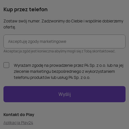
takic
kabla
Kup przez telefon
Zostaw swój numer. Zadzwonimy do Ciebie i wspólnie dobierzemy
ofertę.
Akceptuję zgody marketingowe
Akceptacja zgód jest konieczna abyśmy mogli się z Tobą skontaktować.
Wyrażam zgodę na prowadzenie przez P4 Sp. z o.o. lub na jej
zlecenie marketingu bezpośredniego z wykorzystaniem
telefonu produktów lub usług P4 Sp. z o.o.
Wyślij
Kontakt do Play
Aplikacja Play24