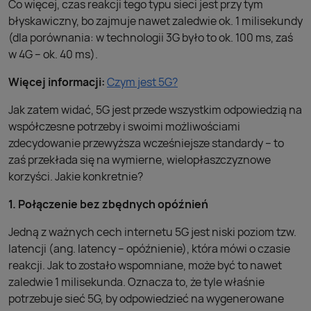
Co więcej, czas reakcji tego typu sieci jest przy tym
błyskawiczny, bo zajmuje nawet zaledwie ok. 1 milisekundy
(dla porównania: w technologii 3G było to ok. 100 ms, zaś
w 4G – ok. 40 ms).
Więcej informacji:
Czym jest 5G?
Jak zatem widać, 5G jest przede wszystkim odpowiedzią na
współczesne potrzeby i swoimi możliwościami
zdecydowanie przewyższa wcześniejsze standardy – to
zaś przekłada się na wymierne, wielopłaszczyznowe
korzyści. Jakie konkretnie?
1. Połączenie bez zbędnych opóźnień
Jedną z ważnych cech internetu 5G jest niski poziom tzw.
latencji (ang. latency – opóźnienie), która mówi o czasie
reakcji. Jak to zostało wspomniane, może być to nawet
zaledwie 1 milisekunda. Oznacza to, że tyle właśnie
potrzebuje sieć 5G, by odpowiedzieć na wygenerowane