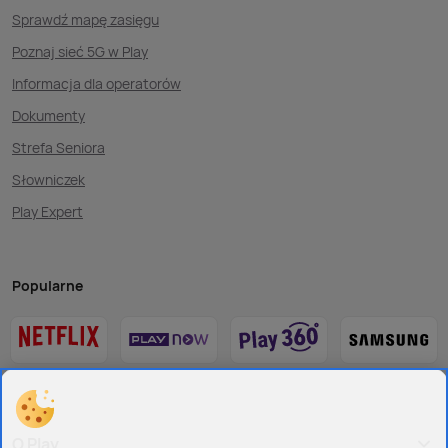
Sprawdź mapę zasięgu
Poznaj sieć 5G w Play
Informacja dla operatorów
Dokumenty
Strefa Seniora
Słowniczek
Play Expert
Popularne
O Play