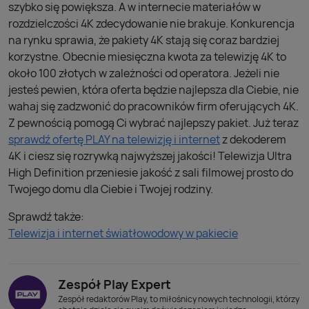
szybko się powiększa. A w internecie materiałów w
rozdzielczości 4K zdecydowanie nie brakuje. Konkurencja
na rynku sprawia, że pakiety 4K stają się coraz bardziej
korzystne. Obecnie miesięczna kwota za telewizję 4K to
około 100 złotych w zależności od operatora. Jeżeli nie
jesteś pewien, która oferta będzie najlepsza dla Ciebie, nie
wahaj się zadzwonić do pracowników firm oferujących 4K.
Z pewnością pomogą Ci wybrać najlepszy pakiet. Już teraz
sprawdź ofertę PLAY na telewizję i internet
z dekoderem
4K i ciesz się rozrywką najwyższej jakości! Telewizja Ultra
High Definition przeniesie jakość z sali filmowej prosto do
Twojego domu dla Ciebie i Twojej rodziny.
Sprawdź także:
Telewizja i internet światłowodowy w pakiecie
Zespół Play Expert
Zespół redaktorów Play, to miłośnicy nowych technologii, którzy