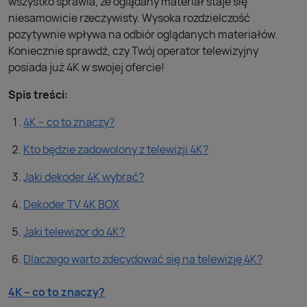
wszystko sprawia, że oglądany materiał staje się
niesamowicie rzeczywisty. Wysoka rozdzielczość
pozytywnie wpływa na odbiór oglądanych materiałów.
Koniecznie sprawdź, czy Twój operator telewizyjny
posiada już 4K w swojej ofercie!
Spis treści:
4K – co to znaczy?
Kto będzie zadowolony z telewizji 4K?
Jaki dekoder 4K wybrać?
Dekoder TV 4K BOX
Jaki telewizor do 4K?
Dlaczego warto zdecydować się na telewizję 4K?
4K – co to znaczy?