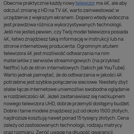
Obecnie praktycznie każdy nowy
telewizor
ma 4K, ale aby
odczuć zmianę z HD na TV 4K, warto zainwestować w
urządzenie z większym ekranem. Dopiero wtedy widoczna
jest prawdziwa różnica wykorzystywanych technologii.
Jeśli nie jesteś pewien, czy Twój model telewizora posiada
4K, łatwo znajdziesz taką informację w instrukcji lub na
stronie internetowej producenta. Ogromnym atutem
telewizora 4K jest możliwość odtwarzania na nim
materiałów z serwisów streamingowych (na przykład
Netflix) lub ze stron internetowych (takich jak YouTube).
Warto jednak pamiętać, że do odtwarzania w jakości 4K
potrzebne jest szybkie połączenie sieciowe. Niestety zbyt
słabe łącze internetowe uniemożliwi swobodne oglądanie
w rozdzielczości 4K. Jeżeli zastanawiasz się nad kupnem
nowego telewizora UHD, dobrze przemyśl dostępny budżet.
Dobre i tanie modele znajdziesz już od około 1500 złotych,
najdroższe kosztują nawet ponad 15 tysięcy złotych. Cena
zależy od zastosowanych technologii, rodzaju matrycy
oraz rozmiaru. Zwróć uwagę na długość gwarancji.