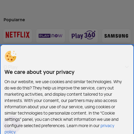
Popularne
O Play
We care about your privacy
On our website, we use cookies and similar technologies. Why
do we do this? They help us improve the service, carry out
Jesteśmy też tu:
marketing activities, and display content tailored to your
interests. With your consent, our partners may also access
information about your use of our service, using cookies or
similar technologies to personalize content. In the “Cookie
Copyright © 2026 Play - wszelkie prawa zastrzeżone dla Play
settings” panel, you can check what information we use and
configure selected preferences. Learn more in our
privacy
policy.