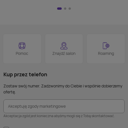
przej
Nie m
HDMI)
pilot
nad w
na kl
logo
jest 
smart
proce
Podob
Wiele
Pomoc
Znajdź salon
Roaming
nie p
takic
kabla
Kup przez telefon
Zostaw swój numer. Zadzwonimy do Ciebie i wspólnie dobierzemy
ofertę.
Akceptuję zgody marketingowe
Akceptacja zgód jest konieczna abyśmy mogli się z Tobą skontaktować.