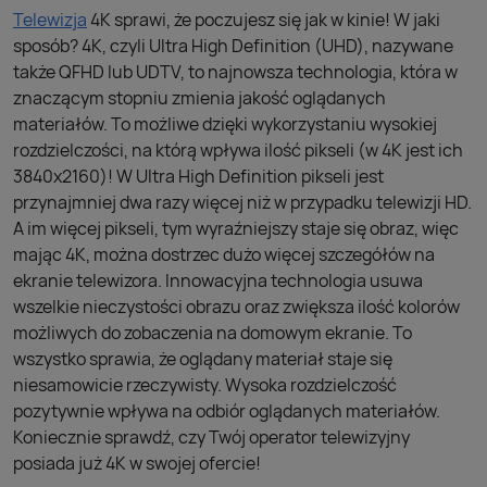
Telewizja
4K sprawi, że poczujesz się jak w kinie! W jaki
sposób? 4K, czyli Ultra High Definition (UHD), nazywane
także QFHD lub UDTV, to najnowsza technologia, która w
znaczącym stopniu zmienia jakość oglądanych
materiałów. To możliwe dzięki wykorzystaniu wysokiej
rozdzielczości, na którą wpływa ilość pikseli (w 4K jest ich
3840x2160)! W Ultra High Definition pikseli jest
przynajmniej dwa razy więcej niż w przypadku telewizji HD.
A im więcej pikseli, tym wyraźniejszy staje się obraz, więc
mając 4K, można dostrzec dużo więcej szczegółów na
ekranie telewizora. Innowacyjna technologia usuwa
wszelkie nieczystości obrazu oraz zwiększa ilość kolorów
możliwych do zobaczenia na domowym ekranie. To
wszystko sprawia, że oglądany materiał staje się
niesamowicie rzeczywisty. Wysoka rozdzielczość
pozytywnie wpływa na odbiór oglądanych materiałów.
Koniecznie sprawdź, czy Twój operator telewizyjny
posiada już 4K w swojej ofercie!