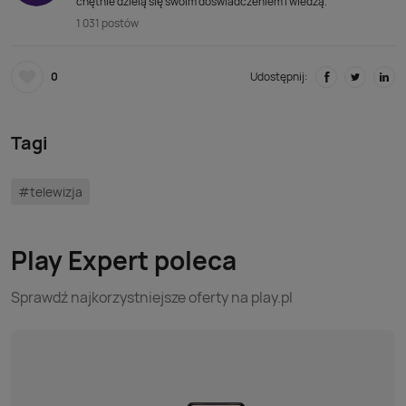
chętnie dzielą się swoim doświadczeniem i wiedzą.
1 031 postów
0
Udostępnij:
Tagi
#telewizja
Play Expert poleca
Sprawdź najkorzystniejsze oferty na play.pl