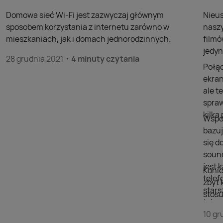
Domowa sieć Wi-Fi jest zazwyczaj głównym
Nieus
sposobem korzystania z internetu zarówno w
naszy
mieszkaniach, jak i domach jednorodzinnych.
filmó
jedyn
28 grudnia 2021
4 minuty czytania
Połąc
ekran
ale t
spraw
kilk
Współ
bazuj
się d
sound
jest 
Konie
telef
zbyt 
stars
stosu
telew
doda
szuka
10 gr
wyświ