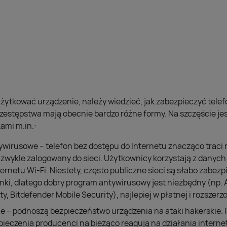
ytkować urządzenie, należy wiedzieć, jak zabezpieczyć telef
estępstwa mają obecnie bardzo różne formy. Na szczęście je
ami m.in.:
irusowe – telefon bez dostępu do Internetu znacząco traci 
 zwykle zalogowany do sieci. Użytkownicy korzystają z danyc
netu Wi-Fi. Niestety, często publiczne sieci są słabo zabez
inki, dlatego dobry program antywirusowy jest niezbędny (np. A
, Bitdefender Mobile Security), najlepiej w płatnej i rozszerzo
e – podnoszą bezpieczeństwo urządzenia na ataki hakerskie. 
pieczenia producenci na bieżąco reagują na działania intern