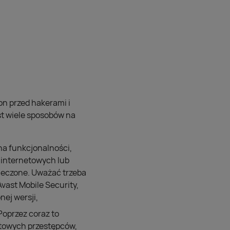
on przed hakerami i
st wiele sposobów na
na funkcjonalności,
h internetowych lub
pieczone. Uważać trzeba
vast Mobile Security,
nej wersji,
Poprzez coraz to
etowych przestępców,