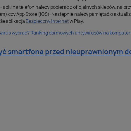
– apki na telefon należy pobierać z oficjalnych sklepów, na pr
m) czy App Store (iOS). Następnie należy pamiętać o aktualiz
że aplikacja
Bezpieczny Internet
w Play.
ywirus wybrać? Ranking darmowych antywirusów na komputer i
yć smartfona przed nieuprawnionym d