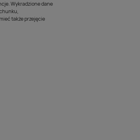
ncje. Wykradzione dane
achunku,
ieć także przejęcie