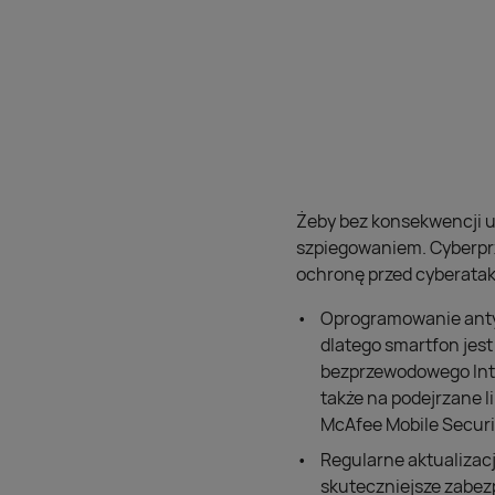
Żeby bez konsekwencji uż
szpiegowaniem. Cyberprz
ochronę przed cyberatak
Oprogramowanie antyw
dlatego smartfon jest
bezprzewodowego Inter
także na podejrzane l
McAfee Mobile Security
Regularne aktualizacj
skuteczniejsze zabez