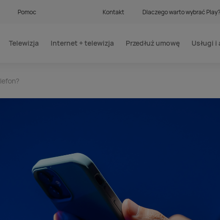
Pomoc
Kontakt
Dlaczego warto wybrać Play
Telewizja
Internet + telewizja
Przedłuż umowę
Usługi i 
lefon?