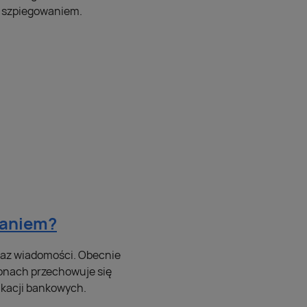
i szpiegowaniem.
waniem?
oraz wiadomości. Obecnie
fonach przechowuje się
likacji bankowych.