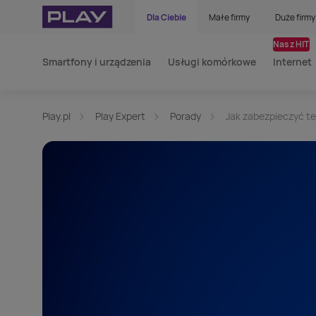
Dla Ciebie
Małe firmy
Duże firmy
Nasz HIT
Smartfony i urządzenia
Usługi komórkowe
Internet
Play.pl
Play Expert
Porady
Jak zabezpieczyć te