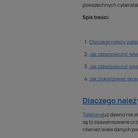
powszechnych cyberatakó
Spis treści:
Dlaczego należy zabe
Jak zabezpieczyć tel
Jak zabezpieczyć sma
Jak zlokalizować skra
Dlaczego należ
Telefony
już dawno nie s
są to zaawansowane urzą
również wiele danych pou