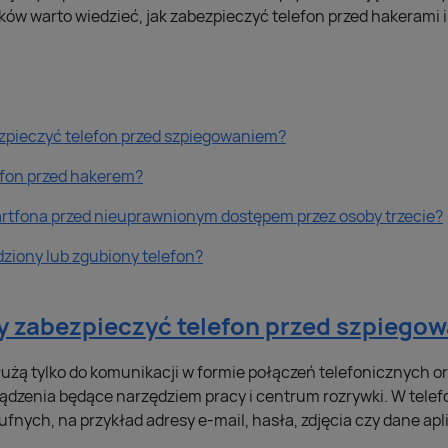
w warto wiedzieć, jak zabezpieczyć telefon przed hakerami 
zpieczyć telefon przed szpiegowaniem?
efon przed hakerem?
rtfona przed nieuprawnionym dostępem przez osoby trzecie?
dziony lub zgubiony telefon?
y zabezpieczyć telefon przed szpiego
łużą tylko do komunikacji w formie połączeń telefonicznych 
dzenia będące narzędziem pracy i centrum rozrywki. W tele
fnych, na przykład adresy e-mail, hasła, zdjęcia czy dane ap