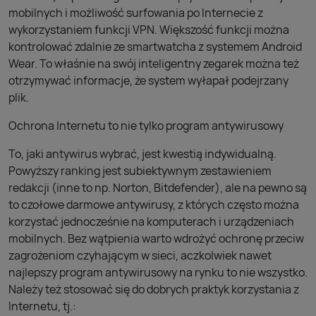
mobilnych i możliwość surfowania po Internecie z
wykorzystaniem funkcji VPN. Większość funkcji można
kontrolować zdalnie ze smartwatcha z systemem Android
Wear. To właśnie na swój inteligentny zegarek można też
otrzymywać informacje, że system wyłapał podejrzany
plik.
Ochrona Internetu to nie tylko program antywirusowy
To, jaki antywirus wybrać, jest kwestią indywidualną.
Powyższy ranking jest subiektywnym zestawieniem
redakcji (inne to np. Norton, Bitdefender), ale na pewno są
to czołowe darmowe antywirusy, z których często można
korzystać jednocześnie na komputerach i urządzeniach
mobilnych. Bez wątpienia warto wdrożyć ochronę przeciw
zagrożeniom czyhającym w sieci, aczkolwiek nawet
najlepszy program antywirusowy na rynku to nie wszystko.
Należy też stosować się do dobrych praktyk korzystania z
Internetu, tj.: