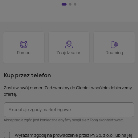
HDMI)
pilot
nad w
na kl
logo
jest 
smart
proce
Podob
Wiele
Pomoc
Znajdź salon
Roaming
nie p
takic
kabla
Kup przez telefon
Zostaw swój numer. Zadzwonimy do Ciebie i wspólnie dobierzemy
ofertę.
Akceptuję zgody marketingowe
Akceptacja zgód jest konieczna abyśmy mogli się z Tobą skontaktować.
Wyrażam zgodę na prowadzenie przez P4 Sp. z o.o. lub na jej