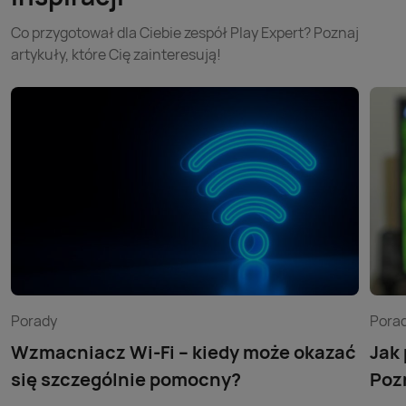
Co przygotował dla Ciebie zespół Play Expert? Poznaj
artykuły, które Cię zainteresują!
Porady
Pora
Wzmacniacz Wi-Fi – kiedy może okazać
Jak
się szczególnie pomocny?
Poz