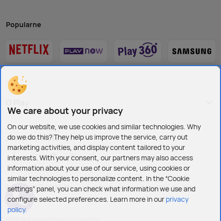
Popularne
O Play
We care about your privacy
On our website, we use cookies and similar technologies. Why
do we do this? They help us improve the service, carry out
Jesteśmy też tu:
marketing activities, and display content tailored to your
interests. With your consent, our partners may also access
information about your use of our service, using cookies or
similar technologies to personalize content. In the “Cookie
Copyright © 2026 Play - wszelkie prawa zastrzeżone dla Play
settings” panel, you can check what information we use and
configure selected preferences. Learn more in our
privacy
policy.
Polityka prywatności i cookies