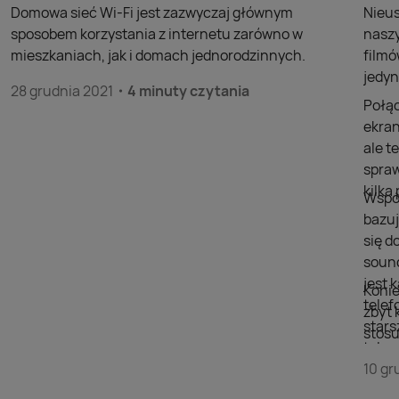
Domowa sieć Wi-Fi jest zazwyczaj głównym
Nieus
sposobem korzystania z internetu zarówno w
naszy
mieszkaniach, jak i domach jednorodzinnych.
filmó
jedyn
28 grudnia 2021
4 minuty czytania
Połąc
ekran
ale t
spraw
kilk
Współ
bazuj
się d
sound
jest 
Konie
telef
zbyt 
stars
stosu
telew
doda
szuka
10 gr
wyświ
przej
Nie m