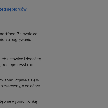
rzedsiębiorców
martfona. Zależnie od
mienia nagrywania.
 ich ustawień i dodać tę
”, następnie wybrać
wania”. Pojawiła się w
na czerwony, a na górze
stępnie wybrać ikonkę