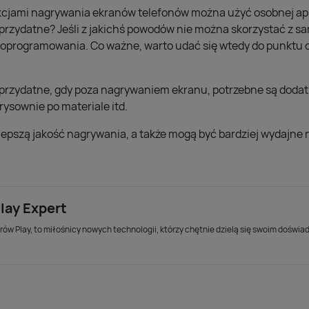
ami nagrywania ekranów telefonów można użyć osobnej aplika
to przydatne? Jeśli z jakichś powodów nie można skorzystać z 
oprogramowania. Co ważne, warto udać się wtedy do punktu o
 przydatne, gdy poza nagrywaniem ekranu, potrzebne są dodatk
ysownie po materiale itd.
ą lepszą jakość nagrywania, a także mogą być bardziej wydajn
lay Expert
ów Play, to miłośnicy nowych technologii, którzy chętnie dzielą się swoim doświa