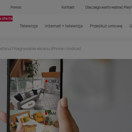
Pomoc
Kontakt
Dlaczego warto wybrać Play
 oferta
Telewizja
Internet + telewizja
Przedłuż umowę
U
lefonu? Nagrywanie ekranu iPhone i Android