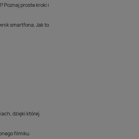
 Poznaj proste kroki i
wnik smartfona. Jak to
ch, dzięki której
onego filmiku