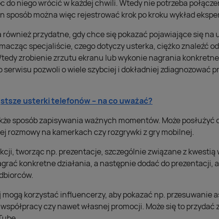
 do niego wrócić w każdej chwili. Wtedy nie potrzeba połączeni
en sposób można więc rejestrować krok po kroku wykład eksper
również przydatne, gdy chce się pokazać pojawiające się na
macząc specjaliście, czego dotyczy usterka, ciężko znaleźć o
tedy zrobienie zrzutu ekranu lub wykonie nagrania konkretne
 serwisu pozwoli o wiele szybciej i dokładniej zdiagnozować 
stsze usterki telefonów – na co uważać?
akże sposób zapisywania ważnych momentów. Może posłużyć 
j rozmowy na kamerkach czy rozgrywki z gry mobilnej.
kcji, tworząc np. prezentacje, szczególnie związane z kwesti
rać konkretne działania, a następnie dodać do prezentacji, a
odbiorców.
ej mogą korzystać influencerzy, aby pokazać np. przesuwanie 
spółpracy czy nawet własnej promocji. Może się to przydać 
uTube.