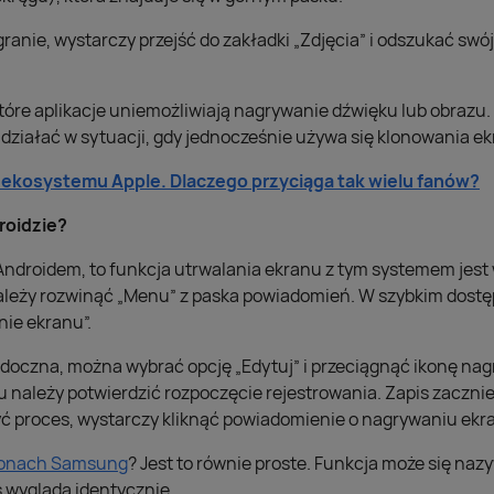
granie, wystarczy przejść do zakładki „Zdjęcia” i odszukać swó
które aplikacje uniemożliwiają nagrywanie dźwięku lub obrazu
 działać w sytuacji, gdy jednocześnie używa się klonowania e
 ekosystemu Apple. Dlaczego przyciąga tak wielu fanów?
roidzie?
z Androidem, to funkcja utrwalania ekranu z tym systemem jes
ależy rozwinąć „Menu” z paska powiadomień. W szybkim dostępie
nie ekranu”.
widoczna, można wybrać opcję „Edytuj” i przeciągnąć ikonę na
ciu należy potwierdzić rozpoczęcie rejestrowania. Zapis zaczni
yć proces, wystarczy kliknąć powiadomienie o nagrywaniu ekr
fonach Samsung
? Jest to równie proste. Funkcja może się naz
s wygląda identycznie.