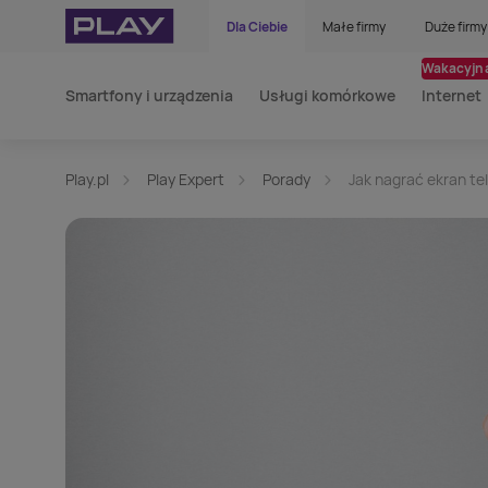
Dla Ciebie
Małe firmy
Duże firmy
Wakacyjna
Smartfony i urządzenia
Usługi komórkowe
Internet
Play.pl
Play Expert
Porady
Jak nagrać ekran te