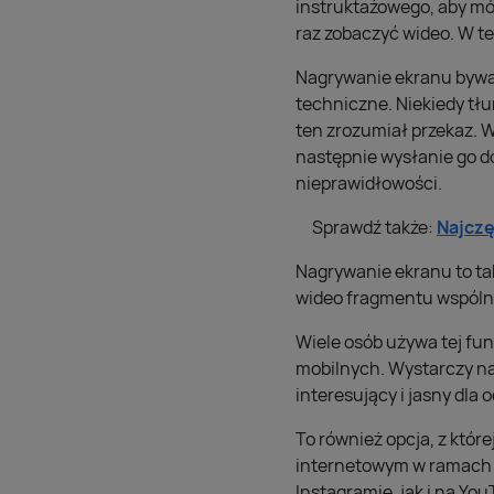
instruktażowego, aby móc
raz zobaczyć wideo. W t
Nagrywanie ekranu bywa 
techniczne. Niekiedy tłu
ten zrozumiał przekaz. W
następnie wysłanie go do
nieprawidłowości.
Sprawdź także:
Najczę
Nagrywanie ekranu to t
wideo fragmentu wspólne
Wiele osób używa tej fun
mobilnych. Wystarczy nag
interesujący i jasny dla 
To również opcja, z któr
internetowym w ramach w
Instagramie, jak i na Yo