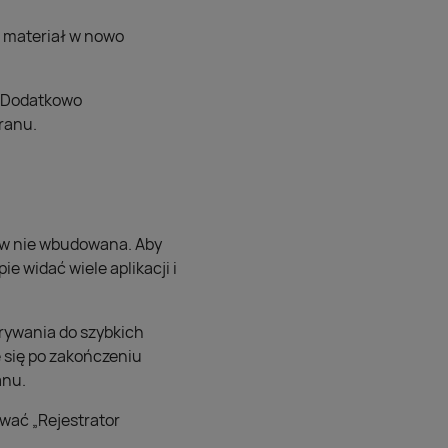
j materiał w nowo
. Dodatkowo
kranu.
t w nie wbudowana. Aby
 widać wiele aplikacji i
grywania do szybkich
e się po zakończeniu
anu.
ywać „Rejestrator