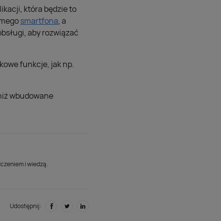
cji, która będzie to
samego
smartfona
, a
bsługi, aby rozwiązać
owe funkcje, jak np.
e niż wbudowane
dczeniem i wiedzą.
Udostępnij: