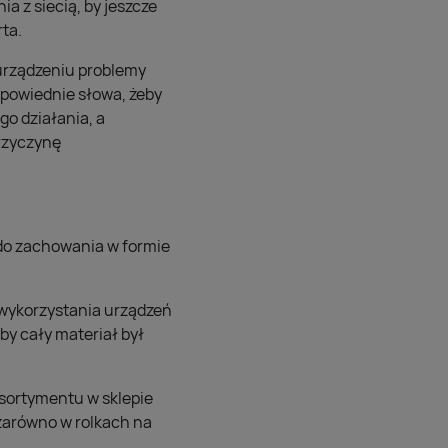
a z siecią, by jeszcze
ta.
 urządzeniu problemy
dpowiednie słowa, żeby
go działania, a
przyczynę
do zachowania w formie
ą wykorzystania urządzeń
by cały materiał był
asortymentu w sklepie
zarówno w rolkach na