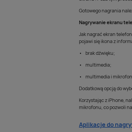
Gotowego nagrania należy
Nagrywanie ekranu tel
Jak nagrać ekran telefon
pojawi się ikona z inform
brak dźwięku;
multimedia;
multimedia i mikrofon
Dodatkową opcją do wybo
Korzystając z iPhone, na
mikrofonu, co pozwoli n
Aplikacje do nagr