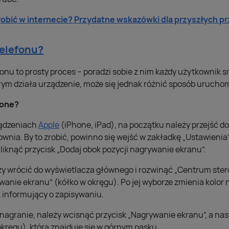
robić w internecie? Przydatne wskazówki dla przyszłych p
telefonu?
nu to prosty proces – poradzi sobie z nim każdy użytkownik s
ym działa urządzenie, może się jednak różnić sposób urucho
hone?
ządzeniach
Apple
(iPhone, iPad), na początku należy przejść do
wnia. By to zrobić, powinno się wejść w zakładkę „Ustawienia
liknąć przycisk „Dodaj obok pozycji nagrywanie ekranu”.
ży wrócić do wyświetlacza głównego i rozwinąć „Centrum stero
anie ekranu” (kółko w okręgu). Po jej wyborze zmienia kolor 
k informujący o zapisywaniu.
 nagranie, należy wcisnąć przycisk „Nagrywanie ekranu”, a na
kręgu), która znajduje się w górnym pasku.