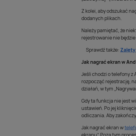
Z kolei, aby odszukać na
dodanych plikach.
Należy pamiętać, że nie
rejestrowanie nie będzie
Sprawdź także:
Zalety
Jak nagrać ekran w And
Jeśli chodzi o telefony 
rozpocząć rejestrację, n
działań, w tym „Nagrywa
Gdy ta funkcja nie jest 
ustawień. Po jej kliknię
odliczania. Aby zakończ
Jak nagrać ekran w
tele
ekranu”. Poza tym proce