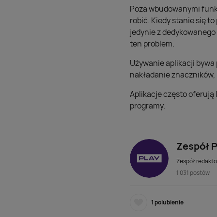
Poza wbudowanymi funkcj
robić. Kiedy stanie się 
jedynie z dedykowanego 
ten problem.
Używanie aplikacji bywa
nakładanie znaczników, r
Aplikacje często oferuj
programy.
Zespół P
Zespół redaktor
1 031 postów
1
polubienie