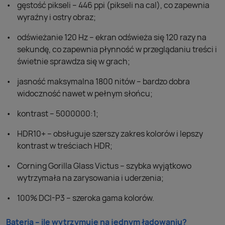
gęstość pikseli – 446 ppi (pikseli na cal), co zapewnia
wyraźny i ostry obraz;
odświeżanie 120 Hz – ekran odświeża się 120 razy na
sekundę, co zapewnia płynność w przeglądaniu treści i
świetnie sprawdza się w grach;
jasność maksymalna 1800 nitów – bardzo dobra
widoczność nawet w pełnym słońcu;
kontrast – 5000000:1;
HDR10+ – obsługuje szerszy zakres kolorów i lepszy
kontrast w treściach HDR;
Corning Gorilla Glass Victus – szybka wyjątkowo
wytrzymała na zarysowania i uderzenia;
100% DCI-P3 – szeroka gama kolorów.
Bateria – ile wytrzymuje na jednym ładowaniu?