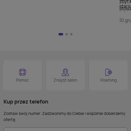
zbyt 
stars
stosu
telew
doda
szuka
10 gr
wyświ
przej
Nie m
HDMI)
pilot
nad w
na kl
logo
jest 
smart
proce
Podob
Wiele
Pomoc
Znajdź salon
Roaming
nie p
takic
kabla
Kup przez telefon
Zostaw swój numer. Zadzwonimy do Ciebie i wspólnie dobierzemy
ofertę.