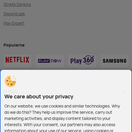
Strefa Seniora
Słowniczek
Play Expert
Popularne
O Play
We care about your privacy
On our website, we use cookies and similar technologies. Why
do we do this? They help us improve the service, carry out
Jesteśmy też tu:
marketing activities, and display content tailored to your
interests. With your consent, our partners may also access
information about your use of our service, using cookies or