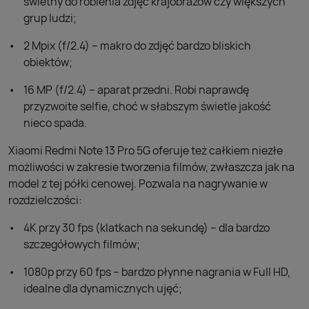
świetny do robienia zdjęć krajobrazów czy większych
grup ludzi;
2 Mpix (f/2.4) – makro do zdjęć bardzo bliskich
obiektów;
16 MP (f/2.4) – aparat przedni. Robi naprawdę
przyzwoite selfie, choć w słabszym świetle jakość
nieco spada.
Xiaomi Redmi Note 13 Pro 5G oferuje też całkiem niezłe
możliwości w zakresie tworzenia filmów, zwłaszcza jak na
model z tej półki cenowej. Pozwala na nagrywanie w
rozdzielczości:
4K przy 30 fps (klatkach na sekundę) – dla bardzo
szczegółowych filmów;
1080p przy 60 fps – bardzo płynne nagrania w Full HD,
idealne dla dynamicznych ujęć;