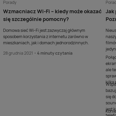
Porady
Pora
Wzmacniacz Wi-Fi – kiedy może okazać
Jak
się szczególnie pomocny?
Poz
Domowa sieć Wi-Fi jest zazwyczaj głównym
Nieus
sposobem korzystania z internetu zarówno w
naszy
mieszkaniach, jak i domach jednorodzinnych.
filmó
jedyn
28 grudnia 2021
4 minuty czytania
Połąc
ekran
ale t
spraw
kilk
Współ
bazuj
się d
sound
jest 
Konie
telef