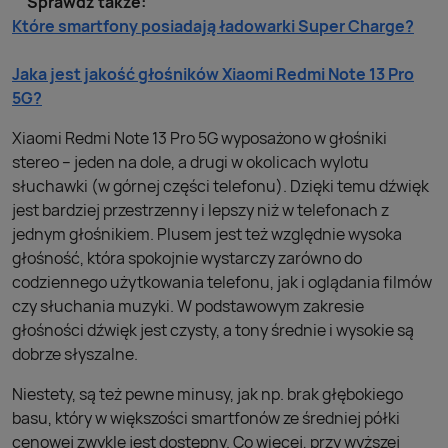
Sprawdź także:
Które smartfony posiadają ładowarki Super Charge?
Jaka jest jakość głośników Xiaomi Redmi Note 13 Pro
5G?
Xiaomi Redmi Note 13 Pro 5G wyposażono w głośniki
stereo – jeden na dole, a drugi w okolicach wylotu
słuchawki (w górnej części telefonu). Dzięki temu dźwięk
jest bardziej przestrzenny i lepszy niż w telefonach z
jednym głośnikiem. Plusem jest też względnie wysoka
głośność, która spokojnie wystarczy zarówno do
codziennego użytkowania telefonu, jak i oglądania filmów
czy słuchania muzyki. W podstawowym zakresie
głośności dźwięk jest czysty, a tony średnie i wysokie są
dobrze słyszalne.
Niestety, są też pewne minusy, jak np. brak głębokiego
basu, który w większości smartfonów ze średniej półki
cenowej zwykle jest dostępny. Co więcej, przy wyższej