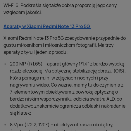
Wi-Fi 6. Podkreśla się także dobrą proporcję jego ceny
względem jakości.
Aparaty w Xiaomi Redmi Note 13 Pro 5G
Xiaomi Redmi Note 13 Pro 5G zdecydowanie przypadnie do
gustu miłośnikom i miłośniczkom fotografii. Ma trzy
aparaty z tyłu i jeden z przodu:
200 MP (f/1.65) – aparat główny 1/1,4″ z bardzo wysoką
rozdzielczością. Ma optyczną stabilizację obrazu (OIS),
która pomaga m.in. w zdjęciach nocnych i przy
nagrywaniu wideo. Co ważne, mamy tu do czynienia z
7-elementowym obiektywem z powłoką optyczną o
bardzo niskim współczynniku odbicia światła ALD, co
dodatkowo znakomicie ogranicza odblask i nakładanie
się klatek;
8 Mpix (f/2.2, 120°) – obiektyw ultraszerokokątny,