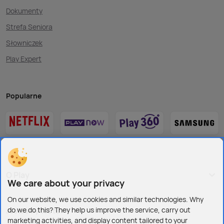
Dokumenty
Strefa Seniora
Słowniczek
Play Expert
Popularne
O Play
We care about your privacy
On our website, we use cookies and similar technologies. Why
do we do this? They help us improve the service, carry out
Jesteśmy też tu:
marketing activities, and display content tailored to your