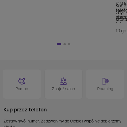
jest 
Konie
telef
zbyt 
stars
stosu
telew
doda
szuka
10 gr
wyświ
przej
Nie m
HDMI)
pilot
nad w
na kl
logo
jest 
smart
proce
Podob
Wiele
Pomoc
Znajdź salon
Roaming
nie p
takic
kabla
Kup przez telefon
Zostaw swój numer. Zadzwonimy do Ciebie i wspólnie dobierzemy
ofertę.