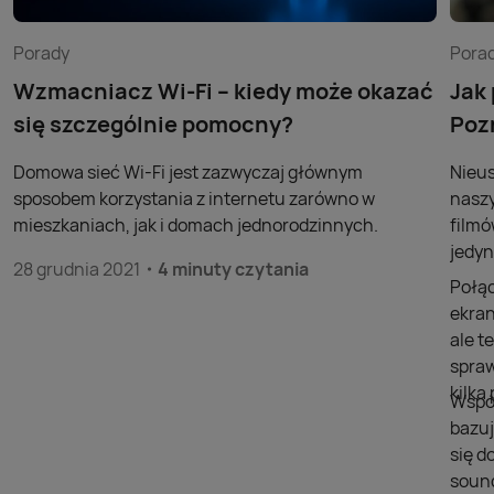
Porady
Pora
Wzmacniacz Wi-Fi – kiedy może okazać
Jak
się szczególnie pomocny?
Poz
Domowa sieć Wi-Fi jest zazwyczaj głównym
Nieus
sposobem korzystania z internetu zarówno w
naszy
mieszkaniach, jak i domach jednorodzinnych.
filmó
jedyn
28 grudnia 2021
4 minuty czytania
Połąc
ekran
ale t
spraw
kilk
Współ
bazuj
się d
sound