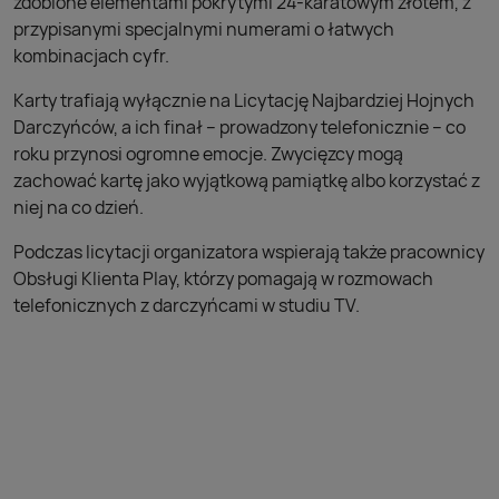
zdobione elementami pokrytymi 24-karatowym złotem, z
przypisanymi specjalnymi numerami o łatwych
kombinacjach cyfr.
Karty trafiają wyłącznie na Licytację Najbardziej Hojnych
Darczyńców, a ich finał – prowadzony telefonicznie – co
roku przynosi ogromne emocje. Zwycięzcy mogą
zachować kartę jako wyjątkową pamiątkę albo korzystać z
niej na co dzień.
Podczas licytacji organizatora wspierają także pracownicy
Obsługi Klienta Play, którzy pomagają w rozmowach
telefonicznych z darczyńcami w studiu TV.