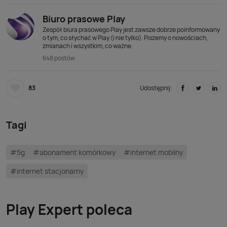
Biuro prasowe Play
Zespół biura prasowego Play jest zawsze dobrze poinformowany
o tym, co słychać w Play (i nie tylko). Piszemy o nowościach,
zmianach i wszystkim, co ważne.
648 postów
83
Udostępnij:
Tagi
#5g
#abonament komórkowy
#internet mobilny
#internet stacjonarny
Play Expert poleca