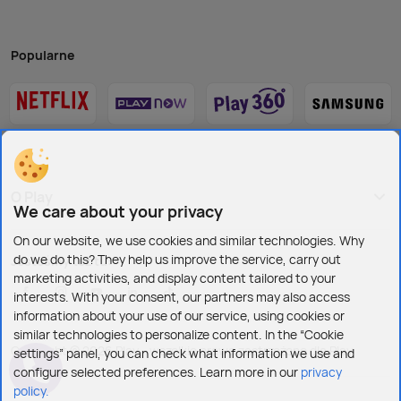
Popularne
O Play
We care about your privacy
On our website, we use cookies and similar technologies. Why
do we do this? They help us improve the service, carry out
Jesteśmy też tu:
marketing activities, and display content tailored to your
interests. With your consent, our partners may also access
information about your use of our service, using cookies or
similar technologies to personalize content. In the “Cookie
Copyright © 2026 Play - wszelkie prawa zastrzeżone dla Play
settings” panel, you can check what information we use and
configure selected preferences. Learn more in our
privacy
policy.