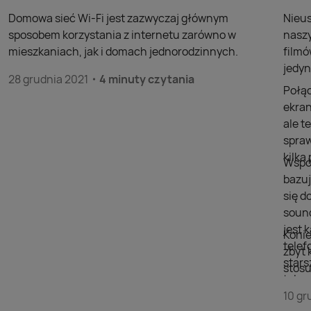
Domowa sieć Wi-Fi jest zazwyczaj głównym
Nieus
sposobem korzystania z internetu zarówno w
naszy
mieszkaniach, jak i domach jednorodzinnych.
filmó
jedyn
28 grudnia 2021
4 minuty czytania
Połąc
ekran
ale t
spraw
kilk
Współ
bazuj
się d
sound
jest 
Konie
telef
zbyt 
stars
stosu
telew
doda
szuka
10 gr
wyświ