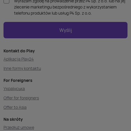
Wyrażam zgodę na prowadzenie przez P4 Sp. z o.o. lub na jej
zlecenie marketingu bezpośredniego z wykorzystaniem
telefonu produktów lub usług P4 Sp. z o.o.
Wyślij
Kontakt do Play
Aplikacja Play24
Inne formy kontaktu
For Foreigners
Українська
Offer for foreigners
Offer to Asia
Na skróty
Przedłuż umowę