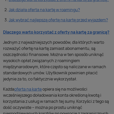
Jak działa oferta na kartę w roamingu?
Jak wybrać najlepszą ofertę na kartę przed wyjazdem?
Dlaczego warto korzystać z oferty na kartę za granicą?
Jednym z najważniejszych powodów, dla których warto
rozważyć ofertę na kartę zamiast abonamentu, są
oszczędności finansowe. Można w ten sposób uniknąć
wysokich opłat związanych z roamingiem
międzynarodowym, które często są naliczane w ramach
standardowych umów. Użytkownik powinien płacić
jedynie za to, co faktycznie wykorzystał.
Każda
oferta na kartę
opiera się na możliwości
wcześniejszego doładowania konta określoną kwotą i
korzystania z usług w ramach tej sumy. Korzyści z tego są
dość oczywiste – można po prostu uniknąć
niespodziewanych kosztów po powrocie z zagranicznych