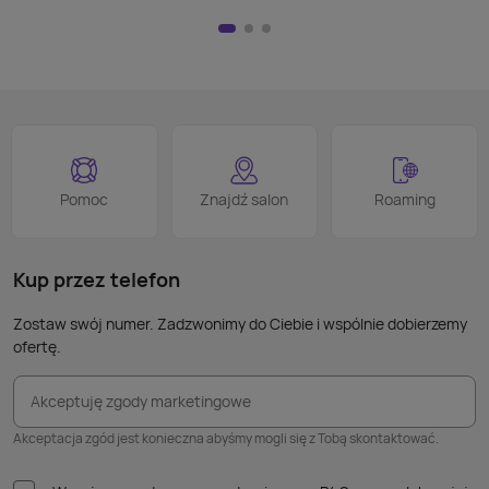
przej
Nie m
HDMI)
pilot
nad w
na kl
logo
jest 
smart
proce
Podob
Wiele
Pomoc
Znajdź salon
Roaming
nie p
takic
kabla
Kup przez telefon
Zostaw swój numer. Zadzwonimy do Ciebie i wspólnie dobierzemy
ofertę.
Akceptuję zgody marketingowe
Akceptacja zgód jest konieczna abyśmy mogli się z Tobą skontaktować.