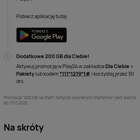
Pobierz aplikację tutaj:
Dodatkowe 200 GB dla Ciebie!
Aktywuj promocję w Play24 w zakładce
Dla Ciebie >
Pakiety
lub kodem
*111*1219*1#
i korzystaj przez 30
dni.
Promocja "200 GB na start" dotyczy wybranych starterów i jest ważna
do 31.12.2025.
Na skróty