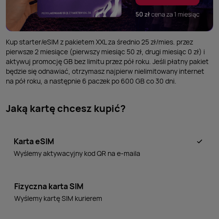
Kup starter/eSIM z pakietem XXL za średnio 25 zł/mies. przez
pierwsze 2
miesiące (pierwszy miesiąc 50
zł, drugi miesiąc 0
zł) i
aktywuj promocję
GB bez
limitu przez pół roku. Jeśli płatny pakiet
będzie się odnawiać, otrzymasz najpierw nielimitowany internet
na
pół roku, a
następnie 6
paczek po 600
GB co 30
dni.
Jaką kartę chcesz kupić?
Karta eSIM
Wyślemy aktywacyjny kod QR na e-maila
Fizyczna karta SIM
Wyślemy kartę SIM kurierem