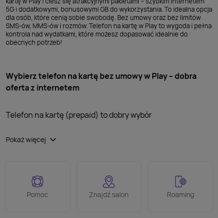
kartę w Play i ciesz się atrakcyjnymi pakietami – szybkim internetem
5G i dodatkowymi, bonusowymi GB do wykorzystania. To idealna opcja
dla osób, które cenią sobie swobodę. Bez umowy oraz bez limitów
SMS-ów, MMS-ów i rozmów. Telefon na kartę w Play to wygoda i pełna
kontrola nad wydatkami, które możesz dopasować idealnie do
obecnych potrzeb!
Wybierz telefon na kartę bez umowy w Play – dobra
Wybierz telefon na kartę bez umowy w Play – dobra
oferta z internetem
oferta z internetem
Telefon na kartę (prepaid) to dobry wybór
dla użytkowników lubiących mieć kontrolę
nad wydatkami. W Play ciągle ulepszamy swoje oferty
Pokaż więcej
na kartę. Dlatego, żeby spełnić potrzeby i wymagania
naszych Klientów, a jednocześnie obniżyć koszty,
oferujemy specjalne pakiety. W ten sposób telefon
na kartę zyskuje na funkcjonalności. Z jednej strony to
Pomoc
Znajdź salon
Roaming
kontrola nad wydatkami, z drugiej – niskie koszty
komunikacji i surfowania po internecie.