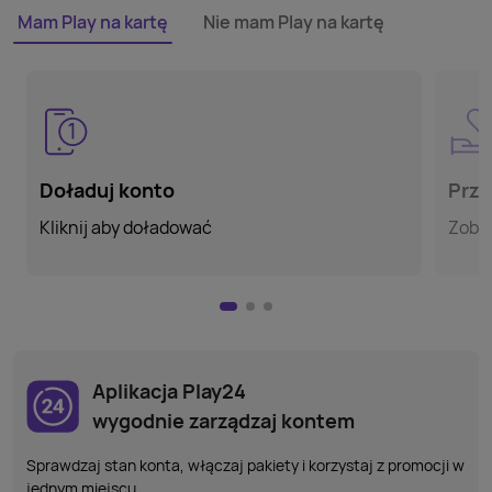
Mam Play na kartę
Nie mam Play na kartę
Doładuj konto
Przy
Kliknij aby doładować
Zoba
Aplikacja Play24
wygodnie zarządzaj kontem
Sprawdzaj stan konta, włączaj pakiety i korzystaj z promocji w
jednym miejscu.