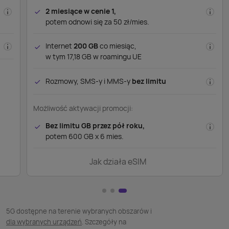
2 miesiące w cenie 1,
potem odnowi się za 50 zł/mies.
Internet
200 GB
co miesiąc,
w tym 17,18 GB w roamingu UE
Rozmowy, SMS-y i MMS-y
bez limitu
Możliwość aktywacji promocji:
Bez limitu GB przez pół roku,
potem 600 GB x 6 mies.
Jak działa eSIM
5G dostępne na terenie wybranych obszarów i
dla wybranych urządzeń
. Szczegóły na