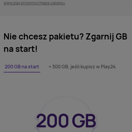
www.play.pl/pomoc/mapa-zasiegu
.
Nie chcesz pakietu? Zgarnij GB
na start!
200 GB na start
+ 300 GB, jeśli kupisz w Play24