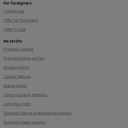
For Foreigners
Українська
Offer for foreigners
Offer to Asia
Na skróty
Przedłuż umowę
Przenieś numer do Play
Doładuj konto
Zapłać fakturę
Dokup pakiet
Zgłoś naprawę telefonu
Zweryfikuj IMEI
Sprawdź status przenoszenia numeru
Sprawdź mapę zasięgu