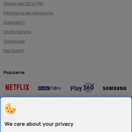
Poznaj sieć 5G w Play
Informacja dla operatorów
Dokumenty
Strefa Seniora
Słowniczek
Play Expert
Popularne
O Play
We care about your privacy