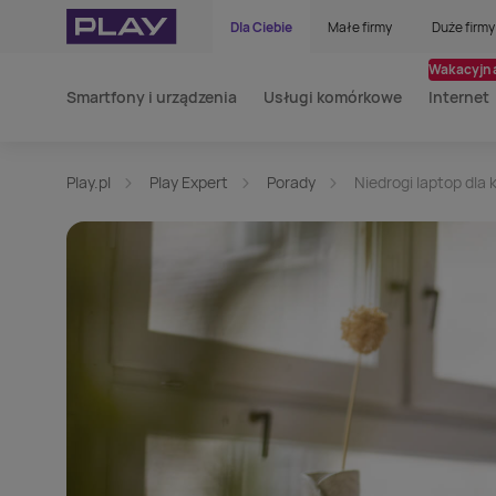
Dla Ciebie
Małe firmy
Duże firmy
Wakacyjna
Smartfony i urządzenia
Usługi komórkowe
Internet
Play.pl
Play Expert
Porady
Niedrogi laptop dla