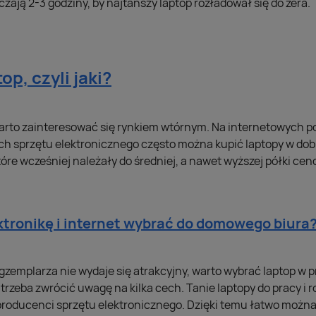
czają 2-3 godziny, by najtańszy laptop rozładował się do zera.
op, czyli jaki?
warto zainteresować się rynkiem wtórnym. Na internetowych p
h sprzętu elektronicznego często można kupić laptopy w dobr
tóre wcześniej należały do średniej, a nawet wyższej półki cen
ktronikę i internet wybrać do domowego biura
gzemplarza nie wydaje się atrakcyjny, warto wybrać laptop w 
e trzeba zwrócić uwagę na kilka cech. Tanie laptopy do pracy i
producenci sprzętu elektronicznego. Dzięki temu łatwo możn