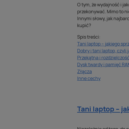
O tym, że wydajność i ja
przekonywać. Mimo to nie
Innymi słowy, jak najbard
kupić?
Spis treści:
Tani laptop – jakiego sp
Dobry i tani laptop, czyli 
Przekątna i rozdzielczoś
Dysk twardy i pamięć R
Złącza
Inne cechy
Tani laptop – j