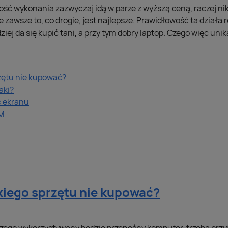
kość wykonania zazwyczaj idą w parze z wyższą ceną, raczej ni
 zawsze to, co drogie, jest najlepsze. Prawidłowość ta działa 
ziej da się kupić tani, a przy tym dobry laptop. Czego więc unika
rzętu nie kupować?
jaki?
ć ekranu
AM
akiego sprzętu nie kupować?