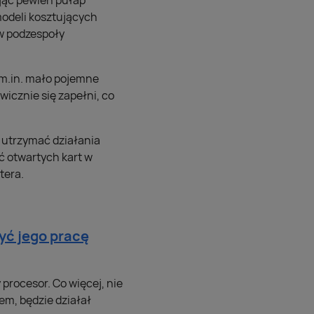
yjąć pewien pułap
modeli kosztujących
 w podzespoły
 m.in. mało pojemne
icznie się zapełni, co
 utrzymać działania
ść otwartych kart w
tera.
yć jego pracę
procesor. Co więcej, nie
em, będzie działał