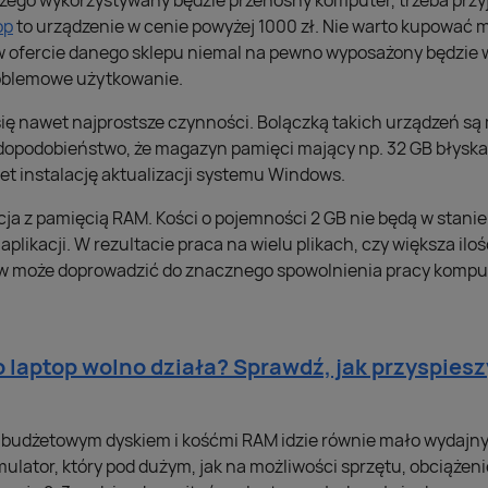
 czego wykorzystywany będzie przenośny komputer, trzeba prz
op
to urządzenie w cenie powyżej 1000 zł. Nie warto kupować 
 w ofercie danego sklepu niemal na pewno wyposażony będzie
oblemowe użytkowanie.
ę nawet najprostsze czynności. Bolączką takich urządzeń są
wdopodobieństwo, że magazyn pamięci mający np. 32 GB błyskaw
et instalację aktualizacji systemu Windows.
ja z pamięcią RAM. Kości o pojemności 2 GB nie będą w stanie
aplikacji. W rezultacie praca na wielu plikach, czy większa ilo
ów może doprowadzić do znacznego spowolnienia pracy kompu
 laptop wolno działa? Sprawdź, jak przyspiesz
z budżetowym dyskiem i kośćmi RAM idzie równie mało wydajny 
ulator, który pod dużym, jak na możliwości sprzętu, obciążeni