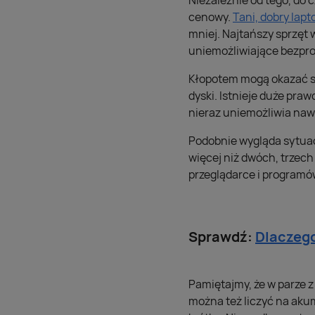
Niezależnie od tego, do
cenowy.
Tani, dobry lapt
mniej. Najtańszy sprzęt
uniemożliwiające bezpr
Kłopotem mogą okazać si
dyski. Istnieje duże pra
nieraz uniemożliwia naw
Podobnie wygląda sytuac
więcej niż dwóch, trzech 
przeglądarce i program
Sprawdź:
Dlaczego
Pamiętajmy, że w parze 
można też liczyć na akum