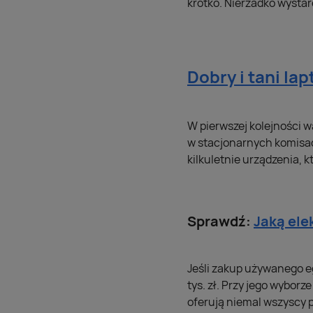
krótko. Nierzadko wystar
Dobry i tani lapt
W pierwszej kolejności 
w stacjonarnych komisac
kilkuletnie urządzenia, k
Sprawdź:
Jaką ele
Jeśli zakup używanego e
tys. zł. Przy jego wyborz
oferują niemal wszyscy 