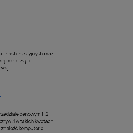
ortalach aukcyjnych oraz
ej cenie. Są to
owej.
?
przedziale cenowym 1-2
 rozrywki w takich kwotach
a znaleźć komputer o