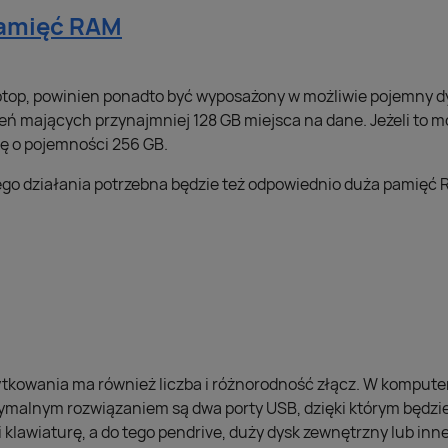
pamięć RAM
laptop, powinien ponadto być wyposażony w możliwie pojemny d
ń mających przynajmniej 128 GB miejsca na dane. Jeżeli to mo
kę o pojemności 256 GB.
go działania potrzebna będzie też odpowiednio duża pamięć
tkowania ma również liczba i różnorodność złącz. W komputer
tymalnym rozwiązaniem są dwa porty USB, dzięki którym będz
lawiaturę, a do tego pendrive, duży dysk zewnętrzny lub inne