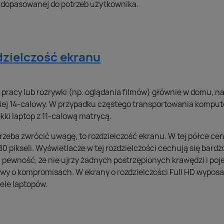
j dopasowanej do potrzeb użytkownika.
dzielczość ekranu
o pracy lub rozrywki (np. oglądania filmów) głównie w domu, n
iej 14-calowy. W przypadku częstego transportowania kompu
kki laptop z 11-calową matrycą.
trzeba zwrócić uwagę, to rozdzielczość ekranu. W tej półce c
1080 pikseli. Wyświetlacze w tej rozdzielczości cechują się bar
pewność, że nie ujrzy żadnych postrzępionych krawędzi i poj
wy o kompromisach. W ekrany o rozdzielczości Full HD wypos
ele laptopów.