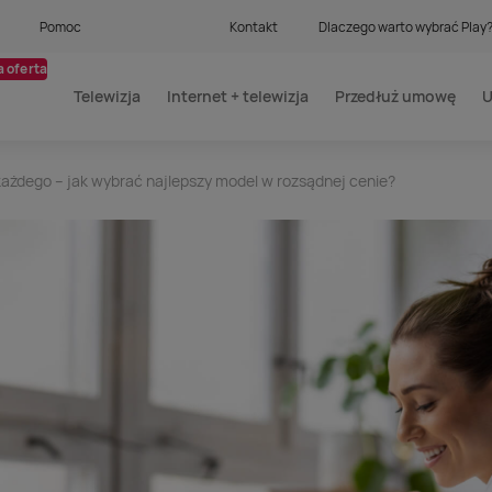
Pomoc
Kontakt
Dlaczego warto wybrać Play
 oferta
Telewizja
Internet + telewizja
Przedłuż umowę
U
 każdego – jak wybrać najlepszy model w rozsądnej cenie?