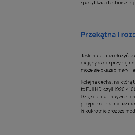
specyfikacji techniczne
Przekątna i roz
Jeśli laptop ma służyć d
mający ekran przynajmn
może się okazać mały i le
Kolejna cecha, na którą 
to Full HD, czyli 1920 × 
Dzięki temu nabywca ma 
przypadku nie ma też mo
kilkukrotnie droższe mod