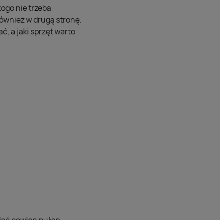
kogo nie trzeba
również w drugą stronę.
ć, a jaki sprzęt warto