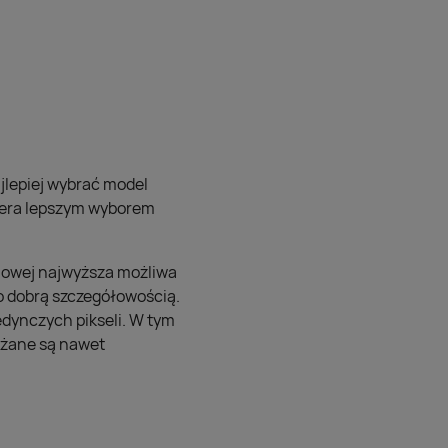
ajlepiej wybrać model
tera lepszym wyborem
enowej najwyższa możliwa
dzo dobrą szczegółowością.
edynczych pikseli. W tym
ażane są nawet