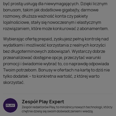
być prostą usługą dla niewymagających. Dzięki licznym
bonusom, takim jak dodatkowe gigabajty, darmowe
rozmowy, dłuższa ważność konta czy pakiety
lojalnościowe, stały się nowoczesnym i elastycznym
rozwiązaniem, które może konkurować z abonamentem.
Wybierając ofertę prepaid, zyskujesz pełną kontrolę nad
wydatkami i możliwość korzystania z realnych korzyści
bez długoterminowych zobowiązań. Wystarczy dobrze
przeanalizować dostępne opcje, przeczytać warunki
promocji i świadomie wybrać to, co naprawdę odpowiada
Twoim potrzebom. Bonusy w ofertach na kartę to dziś nie
tylko dodatek – to konkretna wartość, z której warto
skorzystać.
Zespół Play Expert
Zespół redaktorów Play, to miłośnicy nowych technologii, którzy
chętnie dzielą się swoim doświadczeniem i wiedzą.