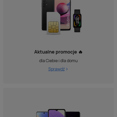
Aktualne promocje 🔥
dla Ciebie i dla domu
Sprawdź