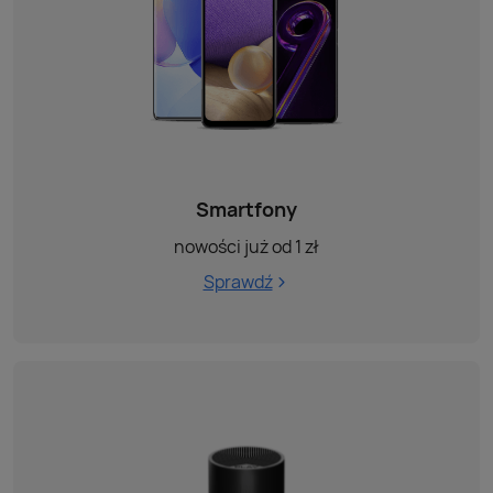
Smartfony
nowości już od 1 zł
Sprawdź