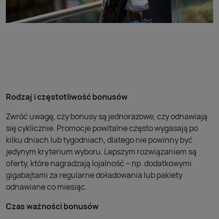
Rodzaj i częstotliwość bonusów
Zwróć uwagę, czy bonusy są jednorazowe, czy odnawiają
się cyklicznie. Promocje powitalne często wygasają po
kilku dniach lub tygodniach, dlatego nie powinny być
jedynym kryterium wyboru. Lepszym rozwiązaniem są
oferty, które nagradzają lojalność – np. dodatkowymi
gigabajtami za regularne doładowania lub pakiety
odnawiane co miesiąc.
Czas ważności bonusów