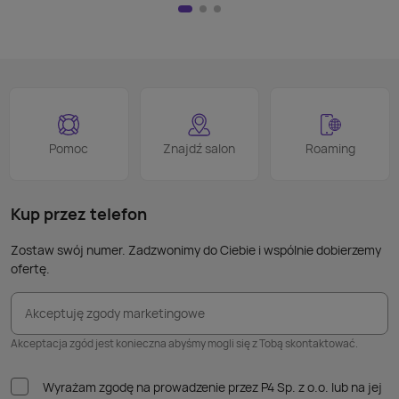
HDMI)
pilot
nad w
na kl
logo
jest 
smart
proce
Podob
Wiele
Pomoc
Znajdź salon
Roaming
nie p
takic
kabla
Kup przez telefon
Zostaw swój numer. Zadzwonimy do Ciebie i wspólnie dobierzemy
ofertę.
Akceptuję zgody marketingowe
Akceptacja zgód jest konieczna abyśmy mogli się z Tobą skontaktować.
Wyrażam zgodę na prowadzenie przez P4 Sp. z o.o. lub na jej