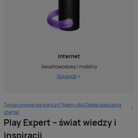
Internet
światłowodowy i mobilny
Sprawdź
Twoja umowa się kończy? Mamy dla Ciebie specjalną
ofertę!
Play Expert – świat wiedzy i
inspiracji