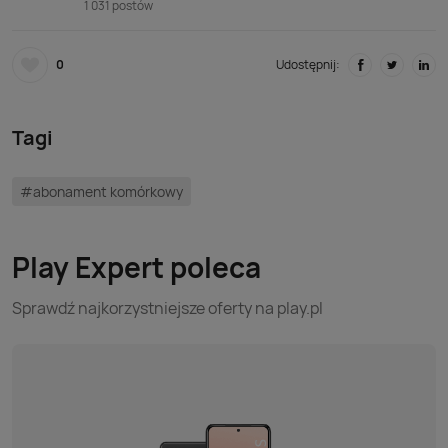
1 031 postów
0
Udostępnij:
Tagi
#abonament komórkowy
Play Expert poleca
Sprawdź najkorzystniejsze oferty na play.pl