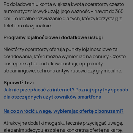
Po doładowaniu konta większą kwotą operatorzy często
automatycznie wydłużają jego ważność – nawet do 365
dni. To idealne rozwiązanie dla tych, którzy korzystają z
telefonu okazjonalnie.
Programy lojalnościowe i dodatkowe usługi
Niektórzy operatorzy oferują punkty lojalnościowe za
doładowania, które można wymieniać na bonusy. Często
dostępne są też dodatkowe usługi, np. pakiety
streamingowe, ochrona antywirusowa czy gry mobilne.
Sprawdź też:
Jak nie przepłacać za internet? Poznaj sprytny sposób
dla oszczędnych użytkowników smartfona
Na co zwrócić uwagę, wybierając ofertę z bonusami?
Atrakcyjne dodatki mogą skutecznie przyciągać uwagę,
ale zanim zdecydujesz się na konkretną ofertę na kartę,