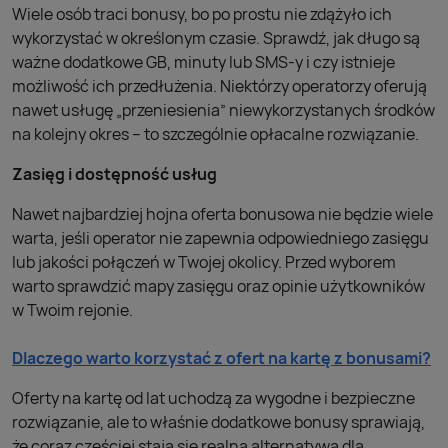
Wiele osób traci bonusy, bo po prostu nie zdążyło ich
wykorzystać w określonym czasie. Sprawdź, jak długo są
ważne dodatkowe GB, minuty lub SMS-y i czy istnieje
możliwość ich przedłużenia. Niektórzy operatorzy oferują
nawet usługę „przeniesienia” niewykorzystanych środków
na kolejny okres – to szczególnie opłacalne rozwiązanie.
Zasięg i dostępność usług
Nawet najbardziej hojna oferta bonusowa nie będzie wiele
warta, jeśli operator nie zapewnia odpowiedniego zasięgu
lub jakości połączeń w Twojej okolicy. Przed wyborem
warto sprawdzić mapy zasięgu oraz opinie użytkowników
w Twoim rejonie.
Dlaczego warto korzystać z ofert na kartę z bonusami?
Oferty na kartę od lat uchodzą za wygodne i bezpieczne
rozwiązanie, ale to właśnie dodatkowe bonusy sprawiają,
że coraz częściej stają się realną alternatywą dla