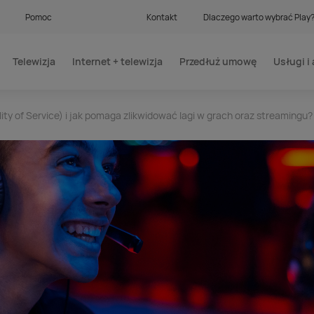
Pomoc
Kontakt
Dlaczego warto wybrać Play
Telewizja
Internet + telewizja
Przedłuż umowę
Usługi i 
ity of Service) i jak pomaga zlikwidować lagi w grach oraz streamingu?