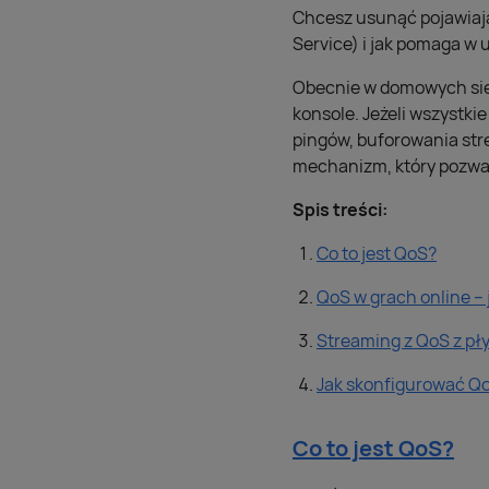
Chcesz usunąć pojawiając
Service) i jak pomaga w
Obecnie w domowych sieci
konsole. Jeżeli wszystki
pingów, buforowania str
mechanizm, który pozwal
Spis treści:
Co to jest QoS?
QoS w grach online – 
Streaming z QoS z p
Jak skonfigurować Qo
Co to jest QoS?