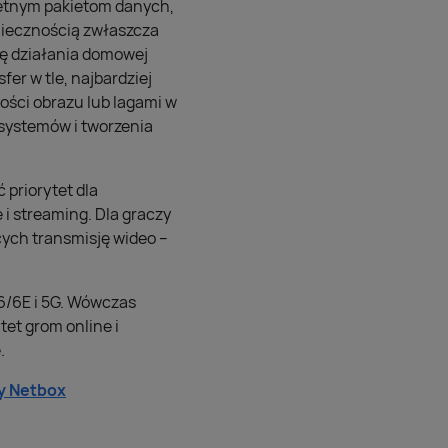
kretnym pakietom danych,
oniecznością zwłaszcza
adę działania domowej
fer w tle, najbardziej
ości obrazu lub lagami w
 systemów i tworzenia
 priorytet dla
 i streaming. Dla graczy
cych transmisję wideo –
6/6E i 5G. Wówczas
tet grom online i
.
ay Netbox