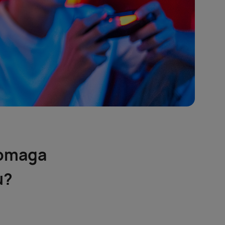
 pomaga
u?