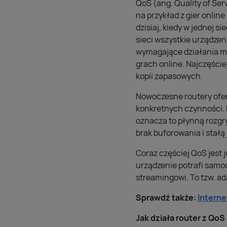
QoS (ang. Quality of Ser
na przykład z gier onlin
dzisiaj, kiedy w jednej 
sieci wszystkie urządzen
wymagające działania ma
grach online. Najczęście
kopii zapasowych.
Nowoczesne routery oferu
konkretnych czynności. R
oznacza to płynną rozgry
brak buforowania i stałą
Coraz częściej QoS jest
urządzenie potrafi samod
streamingowi. To tzw. ad
Sprawdź także:
Interne
Jak działa router z QoS