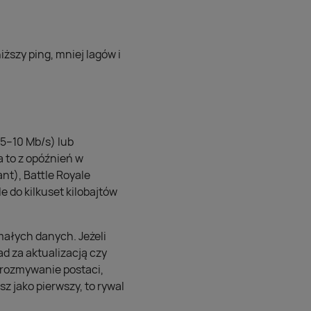
iższy ping, mniej lagów i
 5–10 Mb/s) lub
a to z opóźnień w
nt), Battle Royale
 do kilkuset kilobajtów
małych danych. Jeżeli
ład za aktualizacją czy
 rozmywanie postaci,
z jako pierwszy, to rywal