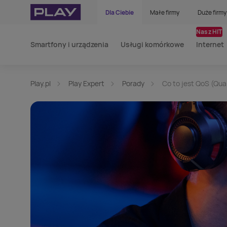
Dla Ciebie
Małe firmy
Duże firmy
Nasz HIT
Smartfony i urządzenia
Usługi komórkowe
Internet
Play.pl
Play Expert
Porady
Co to jest QoS (Qual