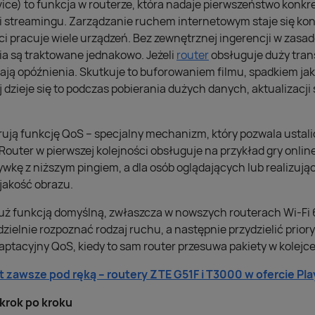
vice) to funkcja w routerze, która nadaje pierwszeństwo kon
e i streamingu. Zarządzanie ruchem internetowym staje się k
sieci pracuje wiele urządzeń. Bez zewnętrznej ingerencji w zas
ia są traktowane jednakowo. Jeżeli
router
obsługuje duży trans
ją opóźnienia. Skutkuje to buforowaniem filmu, spadkiem jak
j dzieje się to podczas pobierania dużych danych, aktualizacji
ją funkcję QoS – specjalny mechanizm, który pozwala ustalić
outer w pierwszej kolejności obsługuje na przykład gry online
wkę z niższym pingiem, a dla osób oglądających lub realizują
 jakość obrazu.
 już funkcją domyślną, zwłaszcza w nowszych routerach Wi-Fi 
zielnie rozpoznać rodzaj ruchu, a następnie przydzielić priory
aptacyjny QoS, kiedy to sam router przesuwa pakiety w kolejce
t zawsze pod ręką – routery ZTE G51F i T3000 w ofercie Pl
 krok po kroku