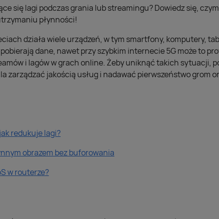
e się lagi podczas grania lub streamingu? Dowiedz się, czym 
 utrzymaniu płynności!
ach działa wiele urządzeń, w tym smartfony, komputery, tabl
e pobierają dane, nawet przy szybkim internecie 5G może to p
eamów i lagów w grach online. Żeby uniknąć takich sytuacji, 
a zarządzać jakością usług i nadawać pierwszeństwo grom on
jak redukuje lagi?
łynnym obrazem bez buforowania
S w routerze?