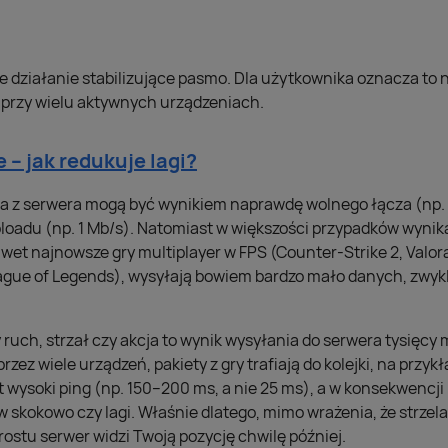
ne działanie stabilizujące pasmo. Dla użytkownika oznacza to n
przy wielu aktywnych urządzeniach.
 – jak redukuje lagi?
nia z serwera mogą być wynikiem naprawdę wolnego łącza (np.
loadu (np. 1 Mb/s). Natomiast w większości przypadków wynik
wet najnowsze gry multiplayer w FPS (Counter-Strike 2, Valora
ague of Legends), wysyłają bowiem bardzo mało danych, zwykle
 ruch, strzał czy akcja to wynik wysyłania do serwera tysięcy 
rzez wiele urządzeń, pakiety z gry trafiają do kolejki, na przyk
 wysoki ping (np. 150–200 ms, a nie 25 ms), a w konsekwencji
 skokowo czy lagi. Właśnie dlatego, mimo wrażenia, że strzelas
ostu serwer widzi Twoją pozycję chwilę później.