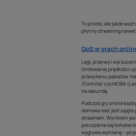
To proste, ale jakże waż
płynny streaming nawet 
QoS w grach online
Lagi, przerwy i wyrzuce
limitowanej prędkości up
przesyłaniu pakietów. Na
(Fortnite) czy MOBA (Le
na sekundę.
Podczas gry online każdy
domowa sieć jest zajęta p
streamem. Wynikiem jest
poruszanie się bohaterów
wygrywa wymianę – po pr