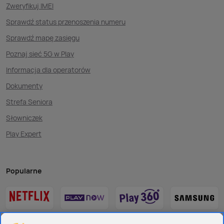
Zweryfikuj IMEI
Sprawdź status przenoszenia numeru
Sprawdź mapę zasięgu
Poznaj sieć 5G w Play
Informacja dla operatorów
Dokumenty
Strefa Seniora
Słowniczek
Play Expert
Popularne