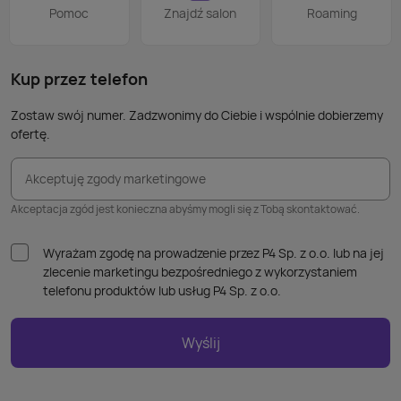
Wiele
Pomoc
Znajdź salon
Roaming
nie p
takic
kabla
Kup przez telefon
Zostaw swój numer. Zadzwonimy do Ciebie i wspólnie dobierzemy
ofertę.
Akceptuję zgody marketingowe
Akceptacja zgód jest konieczna abyśmy mogli się z Tobą skontaktować.
Wyrażam zgodę na prowadzenie przez P4 Sp. z o.o. lub na jej
zlecenie marketingu bezpośredniego z wykorzystaniem
telefonu produktów lub usług P4 Sp. z o.o.
Wyślij