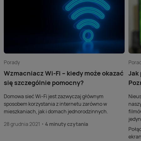
Porady
Pora
Wzmacniacz Wi-Fi – kiedy może okazać
Jak
się szczególnie pomocny?
Poz
Domowa sieć Wi-Fi jest zazwyczaj głównym
Nieus
sposobem korzystania z internetu zarówno w
naszy
mieszkaniach, jak i domach jednorodzinnych.
filmó
jedyn
28 grudnia 2021
4 minuty czytania
Połąc
ekran