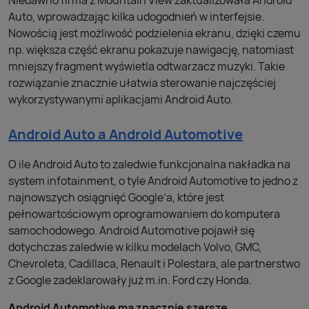
Niedawno firma z Mountain View zaktualizowała Android
Auto, wprowadzając kilka udogodnień w interfejsie.
Nowością jest możliwość podzielenia ekranu, dzięki czemu
np. większa część ekranu pokazuje nawigację, natomiast
mniejszy fragment wyświetla odtwarzacz muzyki. Takie
rozwiązanie znacznie ułatwia sterowanie najczęściej
wykorzystywanymi aplikacjami Android Auto.
Android Auto a Android Automotive
O ile Android Auto to zaledwie funkcjonalna nakładka na
system infotainment, o tyle Android Automotive to jedno z
najnowszych osiągnięć Google’a, które jest
pełnowartościowym oprogramowaniem do komputera
samochodowego. Android Automotive pojawił się
dotychczas zaledwie w kilku modelach Volvo, GMC,
Chevroleta, Cadillaca, Renault i Polestara, ale partnerstwo
z Google zadeklarowały już m.in. Ford czy Honda.
Android Automotive ma znacznie szersze