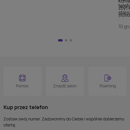
Konie
telef
zbyt 
stars
stosu
telew
doda
szuka
10 gr
wyświ
przej
Nie m
HDMI)
pilot
nad w
na kl
logo
jest 
smart
proce
Podob
Wiele
Pomoc
Znajdź salon
Roaming
nie p
takic
kabla
Kup przez telefon
Zostaw swój numer. Zadzwonimy do Ciebie i wspólnie dobierzemy
ofertę.