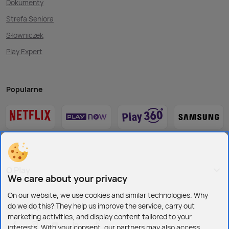
Dokumenty
Strefa Seniora
Słowniczek
Play Expert
Popularne
O Play
We care about your privacy
On our website, we use cookies and similar technologies. Why
do we do this? They help us improve the service, carry out
Jesteśmy też tu:
marketing activities, and display content tailored to your
interests. With your consent, our partners may also access