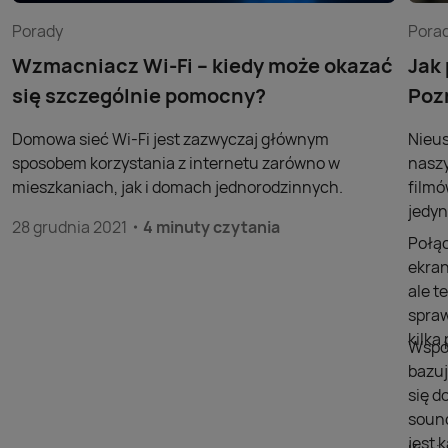
Porady
Pora
Wzmacniacz Wi-Fi – kiedy może okazać
Jak
się szczególnie pomocny?
Poz
Domowa sieć Wi-Fi jest zazwyczaj głównym
Nieus
sposobem korzystania z internetu zarówno w
naszy
mieszkaniach, jak i domach jednorodzinnych.
filmó
jedyn
28 grudnia 2021
4 minuty czytania
Połąc
ekran
ale t
spraw
kilk
Współ
bazuj
się d
sound
jest 