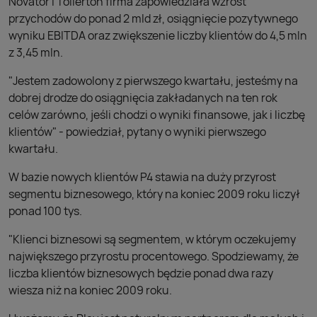
Novator i Tollerton firma zapowiedziała wzrost
przychodów do ponad 2 mld zł, osiągnięcie pozytywnego
wyniku EBITDA oraz zwiększenie liczby klientów do 4,5 mln
z 3,45 mln.
"Jestem zadowolony z pierwszego kwartału, jesteśmy na
dobrej drodze do osiągnięcia zakładanych na ten rok
celów zarówno, jeśli chodzi o wyniki finansowe, jak i liczbę
klientów" - powiedział, pytany o wyniki pierwszego
kwartału.
W bazie nowych klientów P4 stawia na duży przyrost
segmentu biznesowego, który na koniec 2009 roku liczył
ponad 100 tys.
"Klienci biznesowi są segmentem, w którym oczekujemy
największego przyrostu procentowego. Spodziewamy, że
liczba klientów biznesowych będzie ponad dwa razy
wiesza niż na koniec 2009 roku.