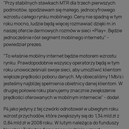
"Przy stabilnych stawkach MTR dla trzech pierwszych
podmiotów, spodziewam się małego, jednocyfrowego
wzrostu całego rynku mobilnego. Ceny nie spadną w tym
roku mocno, ludzie będą więcej rozmawiać dzięki m.in
naszej ofercie darmowych rozmów w sieci +Play+. Będzie
jednocześnie rósł segment mobilnego internetu" -
powiedział prezes.
"To właśnie mobilny internet będzie motorem wzrostu
rynku. Prawdopodobnie wszyscy operatorzy będą w tym
roku unowocześniali swoje sieci, aby umożliwić klientom
większe prędkości poboru danych. My obiecaliśmy 1 Mb/s i
jesteśmy najbliżej spełnienia obietnicy danej klientom. W
drugiej połowie roku planujemy znacznie zwiększenie
prędkości oferowanych w mobilnym internecie" - dodał.
P4 jako jedyny z tej czwórki odnotował w ubiegłym roku
wzrost przychodów, które zwiększyły się do 1,34 mld zł z
0,84 mld zł w 2008 roku. W lutym należąca do funduszy