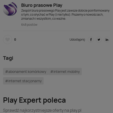
Biuro prasowe Play
Zespół biura prasowego Play jest zawsze dobrze poinformowany
o tym, co słychać w Play (i nie tylko). Piszemy o nowościach,
zmianach i wszystkim, co ważne.
648 postów
0
Udostępnij:
Tagi
#abonament komórkowy
#internet mobilny
#internet stacjonarny
Play Expert poleca
Sprawdź najkorzystniejsze oferty na play.pl