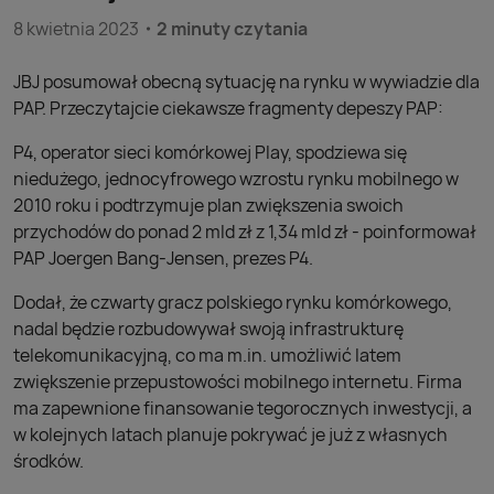
8 kwietnia 2023
2 minuty czytania
JBJ posumował obecną sytuację na rynku w wywiadzie dla
PAP. Przeczytajcie ciekawsze fragmenty depeszy PAP:
P4, operator sieci komórkowej Play, spodziewa się
niedużego, jednocyfrowego wzrostu rynku mobilnego w
2010 roku i podtrzymuje plan zwiększenia swoich
przychodów do ponad 2 mld zł z 1,34 mld zł - poinformował
PAP Joergen Bang-Jensen, prezes P4.
Dodał, że czwarty gracz polskiego rynku komórkowego,
nadal będzie rozbudowywał swoją infrastrukturę
telekomunikacyjną, co ma m.in. umożliwić latem
zwiększenie przepustowości mobilnego internetu. Firma
ma zapewnione finansowanie tegorocznych inwestycji, a
w kolejnych latach planuje pokrywać je już z własnych
środków.