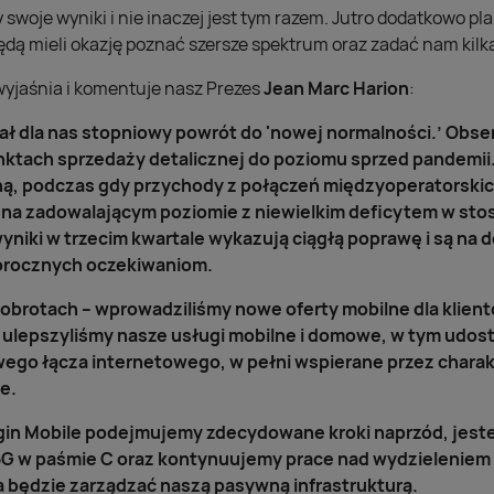
swoje wyniki i nie inaczej jest tym razem. Jutro dodatkowo 
ędą mieli okazję poznać szersze spektrum oraz zadać nam kilk
wyjaśnia i komentuje nasz Prezes
Jean Marc Harion
:
ał dla nas stopniowy powrót do 'nowej normalności.’ Ob
ktach sprzedaży detalicznej do poziomu sprzed pandemii.
ą, podczas gdy przychody z połączeń międzyoperatorskich
 na zadowalającym poziomie z niewielkim deficytem w sto
niki w trzecim kwartale wykazują ciągłą poprawę i są na d
orocznych oczekiwaniom.
 obrotach – wprowadziliśmy nowe oferty mobilne dla klien
 ulepszyliśmy nasze usługi mobilne i domowe, w tym udo
go łącza internetowego, w pełni wspierane przez charak
e.
irgin Mobile podejmujemy zdecydowane kroki naprzód, jest
 5G w paśmie C oraz kontynuujemy prace nad wydzieleniem
a będzie zarządzać naszą pasywną infrastrukturą.