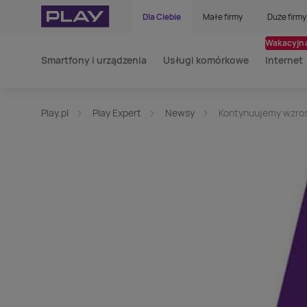
Dla Ciebie
Małe firmy
Duże firmy
Wakacyjna
Smartfony i urządzenia
Usługi komórkowe
Internet
Play.pl
Play Expert
Newsy
Kontynuujemy wzros