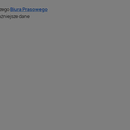
szego
Biura Prasowego
ażniejsze dane