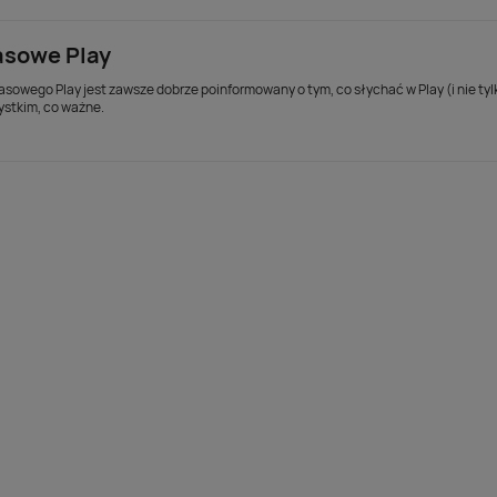
asowe Play
asowego Play jest zawsze dobrze poinformowany o tym, co słychać w Play (i nie ty
ystkim, co ważne.