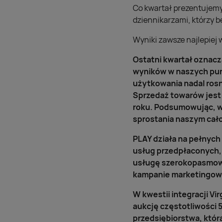
Co kwartał prezentujemy 
dziennikarzami, którzy b
Wyniki zawsze najlepiej 
Ostatni kwartał oznacz
wyników w naszych pun
użytkowania nadal rosn
Sprzedaż towarów jest
roku. Podsumowując, wy
sprostania naszym cał
PLAY działa na pełnych
usług przedpłaconych,
usługę szerokopasmowe
kampanie marketingow
W kwestii integracji V
aukcję częstotliwości
przedsiębiorstwa, któr