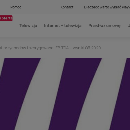
Pomoc
Kontakt
Dlaczego warto wybrać Play
 oferta
Telewizja
Internet + telewizja
Przedłuż umowę
U
t przychodów i skorygowanej EBITDA – wyniki Q3 2020