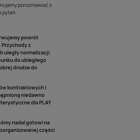
planujemy porozmawiać z
a pytań.
serwujemy powrót
 Przychody z
 uległy normalizacji.
sunku do ubiegłego
obrej drodze do
tów kontraktowych i
stępnioną niedawno
terystyczne dla PLAY
eśmy nadal gotowi na
 zorganizowanej części