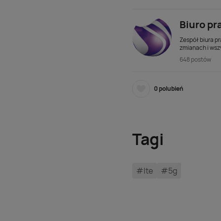
Biuro pr
Zespół biura pr
zmianach i wsz
648 postów
0
polubień
Tagi
#lte
#5g