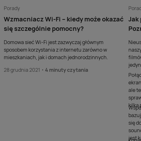
Porady
Pora
Wzmacniacz Wi-Fi – kiedy może okazać
Jak
się szczególnie pomocny?
Poz
Domowa sieć Wi-Fi jest zazwyczaj głównym
Nieus
sposobem korzystania z internetu zarówno w
naszy
mieszkaniach, jak i domach jednorodzinnych.
filmó
jedyn
28 grudnia 2021
4 minuty czytania
Połąc
ekran
ale t
spraw
kilk
Współ
bazuj
się d
sound
jest 
Konie