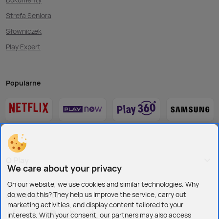
Strefa Seniora
Słowniczek
Play Expert
Popularne
O Play
We care about your privacy
On our website, we use cookies and similar technologies. Why
do we do this? They help us improve the service, carry out
Jesteśmy też tu:
marketing activities, and display content tailored to your
interests. With your consent, our partners may also access