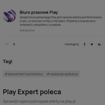
Biuro prasowe Play
Zespół biura prasowego Play jest zawsze dobrze poinformowany
o tym, co słychać w Play (i nie tylko). Piszemy o nowościach,
zmianach i wszystkim, co ważne.
648 postów
0
Udostępnij:
Tagi
#abonament komórkowy
#najlepsze aplikacje
Play Expert poleca
Sprawdź najkorzystniejsze oferty na play.pl