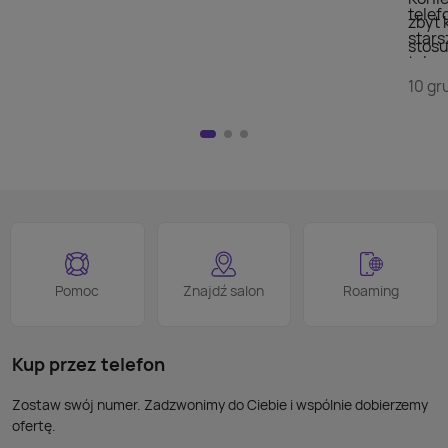
telef
zbyt 
stars
stosu
telew
doda
szuka
10 gr
wyświ
przej
Nie m
HDMI)
pilot
nad w
na kl
logo
jest 
smart
proce
Podob
Wiele
Pomoc
Znajdź salon
Roaming
nie p
takic
kabla
Kup przez telefon
Zostaw swój numer. Zadzwonimy do Ciebie i wspólnie dobierzemy
ofertę.