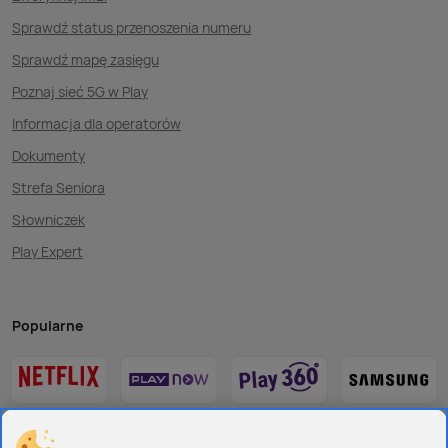
Sprawdź status przenoszenia numeru
Sprawdź mapę zasięgu
Poznaj sieć 5G w Play
Informacja dla operatorów
Dokumenty
Strefa Seniora
Słowniczek
Play Expert
Popularne