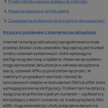
Proste metody naprawy dostępu do internetu
Wsparcie operatora i profile zdalne
Zapobieganie problemom po przyszłych aktualizacjach
Przyczyny problemów z internetem po aktualizacji
Internet na kartę po aktualizacji oprogramowania może
przestać działać z kilku powodów. Najczęściej jest to efekt
zmiany ustawień systemowych, które wpływają na
konfigurację sieciową urządzenia. Nowe wersje systemu
mogą wprowadzać aktualizacje w zakresie zarządzania
siecią, ustawień APN czy priorytetów łączności. W
niektórych przypadkach dochodzi również do
tymczasowych błędów w obsłudze kart SIM lub eSIM, które
wymagają ponownej konfiguracji. Problem ten nie dotyczy
wyłącznie smartfonów z jednym numerem – użytkownicy
korzystający z dwóch numerów, np. tradycyjnej karty SIM i
eSIM, mogą doświadczyć utraty połączenia danych na