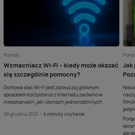
Porady
Pora
Wzmacniacz Wi-Fi – kiedy może okazać
Jak
się szczególnie pomocny?
Poz
Domowa sieć Wi-Fi jest zazwyczaj głównym
Nieus
sposobem korzystania z internetu zarówno w
naszy
mieszkaniach, jak i domach jednorodzinnych.
filmó
jedyn
28 grudnia 2021
4 minuty czytania
Połąc
ekran
ale t