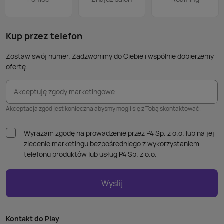
nie p
takic
kabla
Kup przez telefon
Zostaw swój numer. Zadzwonimy do Ciebie i wspólnie dobierzemy
ofertę.
Akceptuję zgody marketingowe
Akceptacja zgód jest konieczna abyśmy mogli się z Tobą skontaktować.
Wyrażam zgodę na prowadzenie przez P4 Sp. z o.o. lub na jej
zlecenie marketingu bezpośredniego z wykorzystaniem
telefonu produktów lub usług P4 Sp. z o.o.
Wyślij
Kontakt do Play