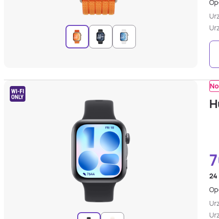
Opł
Ur
Ur
No
H
7
24
Opł
Ur
Ur