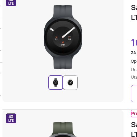
S
L
1
24
Opł
Ur
Ur
Pr
S
L