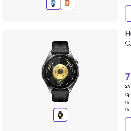
H
C
7
24
Opł
Ur
Ur