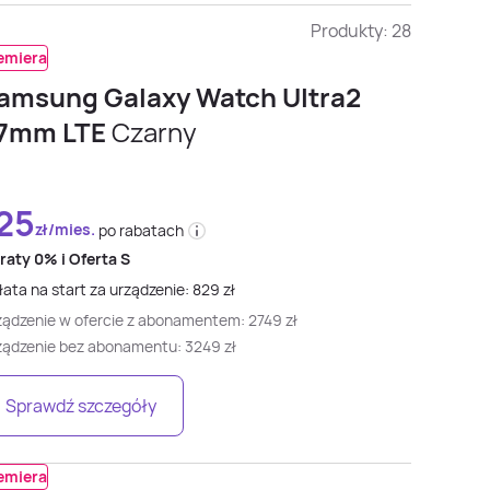
Produkty:
28
emiera
amsung Galaxy Watch Ultra2
7mm LTE
Czarny
25
zł/mies.
po rabatach
 raty
0% i
Oferta S
ata na start za urządzenie:
829
zł
ządzenie w ofercie z abonamentem:
2749
zł
ządzenie bez abonamentu:
3249
zł
Sprawdź szczegóły
emiera