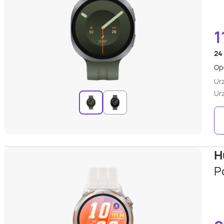
1
24
Opł
Ur
Ur
H
P