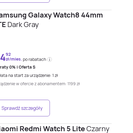
amsung Galaxy Watch8 44mm
TE
Dark Gray
4
92
zł/mies.
po rabatach
 raty
0% i
Oferta S
ata na start za urządzenie:
1
zł
ządzenie w ofercie z abonamentem:
1199
zł
Sprawdź szczegóły
iaomi Redmi Watch 5 Lite
Czarny