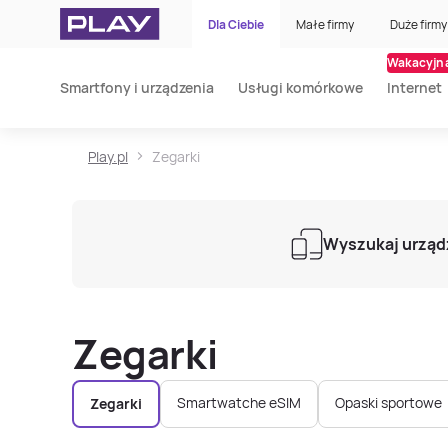
Dla Ciebie
Małe firmy
Duże firmy
Wakacyjna
Smartfony i urządzenia
Usługi komórkowe
Internet
Play.pl
Zegarki
Wyszukaj urząd
Zegarki
Smartwatche eSIM
Opaski sportowe
Zegarki