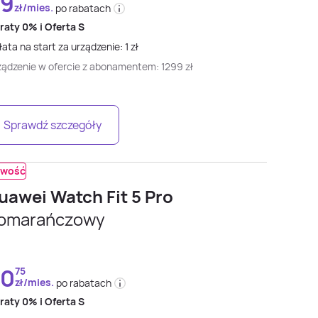
9
zł/mies.
po rabatach
 raty
0% i
Oferta S
ata na start za urządzenie:
1
zł
ządzenie w ofercie z abonamentem:
1299
zł
Sprawdź szczegóły
wość
uawei Watch Fit 5 Pro
omarańczowy
90
75
zł/mies.
po rabatach
 raty
0% i
Oferta S