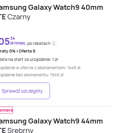
amsung Galaxy Watch9 40mm
TE
Czarny
05
34
zł/mies.
po rabatach
 raty
0% i
Oferta S
ata na start za urządzenie:
1
zł
ządzenie w ofercie z abonamentem:
1449
zł
ządzenie bez abonamentu:
1949
zł
Sprawdź szczegóły
emiera
amsung Galaxy Watch9 44mm
TE
Srebrny