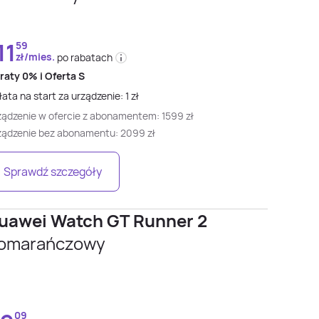
11
59
zł/mies.
po rabatach
 raty
0% i
Oferta S
ata na start za urządzenie:
1
zł
ządzenie w ofercie z abonamentem:
1599
zł
ządzenie bez abonamentu:
2099
zł
Sprawdź szczegóły
uawei Watch GT Runner 2
omarańczowy
09