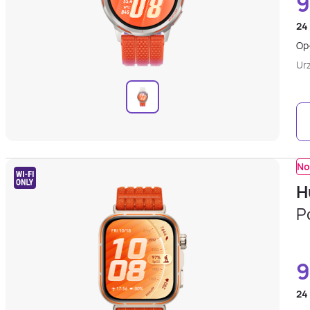
9
24
Opł
Ur
No
H
P
24