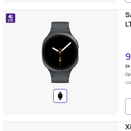
S
L
9
24
Opł
Ur
X