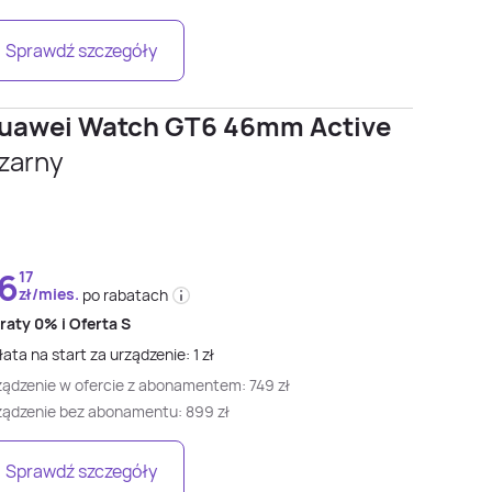
Sprawdź szczegóły
uawei Watch GT6 46mm Active
zarny
6
17
zł/mies.
po rabatach
 raty
0% i
Oferta S
ata na start za urządzenie:
1
zł
ządzenie w ofercie z abonamentem:
749
zł
ządzenie bez abonamentu:
899
zł
Sprawdź szczegóły