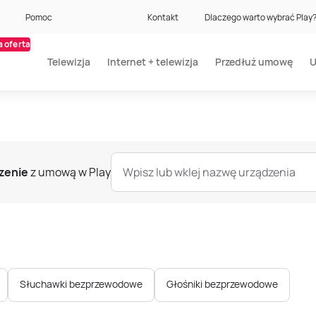
Pomoc
Kontakt
Dlaczego warto wybrać Play
 oferta
Telewizja
Internet + telewizja
Przedłuż umowę
U
zenie
z umową w Play
Wpisz lub wklej nazwę urządzenia
Słuchawki bezprzewodowe
Głośniki bezprzewodowe