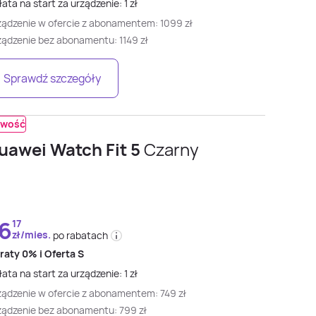
ata na start za urządzenie:
1
zł
ządzenie w ofercie z abonamentem:
1099
zł
ządzenie bez abonamentu:
1149
zł
Sprawdź szczegóły
wość
uawei Watch Fit 5
Czarny
6
17
zł/mies.
po rabatach
 raty
0% i
Oferta S
ata na start za urządzenie:
1
zł
ządzenie w ofercie z abonamentem:
749
zł
ządzenie bez abonamentu:
799
zł