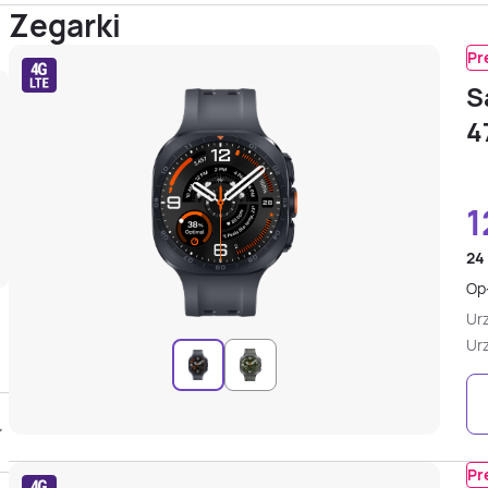
Zegarki
Pr
S
4
1
24
Opł
Ur
Ur
Pr