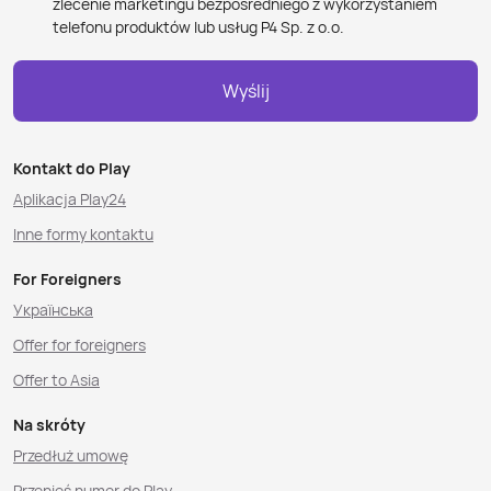
zlecenie marketingu bezpośredniego z wykorzystaniem
telefonu produktów lub usług P4 Sp. z o.o.
Wyślij
Kontakt do Play
Aplikacja Play24
Inne formy kontaktu
For Foreigners
Українська
Offer for foreigners
Offer to Asia
Na skróty
Przedłuż umowę
Przenieś numer do Play