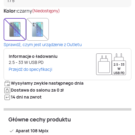
1
/
5
Kolor:
czarny
(Niedostępny)
Sprawdź, czym jest urządzenie z Outletu
Informacje o ładowaniu
2.5 - 33
W
USB PD
2.5 - 33
Przejdź do specyfikacji
W
USB PD
Wysyłamy zwykle następnego dnia
Dostawa do salonu za 0 zł
14 dni na zwrot
Główne cechy produktu
Aparat 108 Mpix