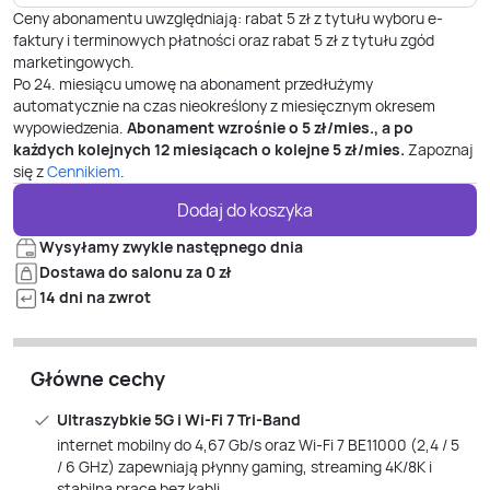
Ceny abonamentu uwzględniają: rabat 5 zł z tytułu wyboru e-
faktury i terminowych płatności oraz rabat 5 zł z tytułu zgód
marketingowych.
Po
24
. miesiącu umowę na abonament przedłużymy
automatycznie na czas nieokreślony z miesięcznym okresem
wypowiedzenia.
Abonament wzrośnie o
5
zł/mies., a po
każdych kolejnych 12 miesiącach o kolejne
5
zł/mies.
Zapoznaj
się z
Cennikiem
.
Dodaj do koszyka
Wysyłamy zwykle następnego dnia
Dostawa do salonu za 0 zł
14 dni na zwrot
Główne cechy
Ultraszybkie 5G i Wi‑Fi 7 Tri‑Band
internet mobilny do 4,67 Gb/s oraz Wi‑Fi 7 BE11000 (2,4 / 5
/ 6 GHz) zapewniają płynny gaming, streaming 4K/8K i
stabilną pracę bez kabli.