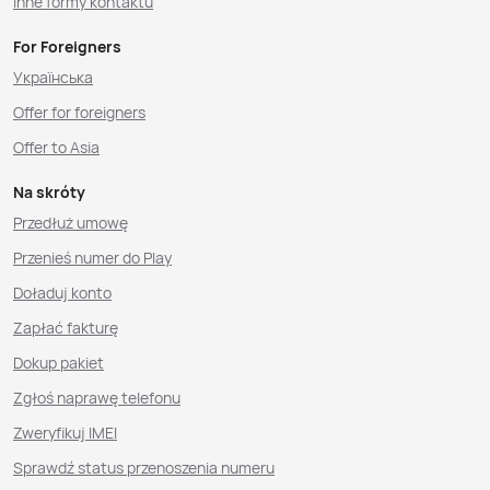
Inne formy kontaktu
For Foreigners
Українська
Offer for foreigners
Offer to Asia
Na skróty
Przedłuż umowę
Przenieś numer do Play
Doładuj konto
Zapłać fakturę
Dokup pakiet
Zgłoś naprawę telefonu
Zweryfikuj IMEI
Sprawdź status przenoszenia numeru