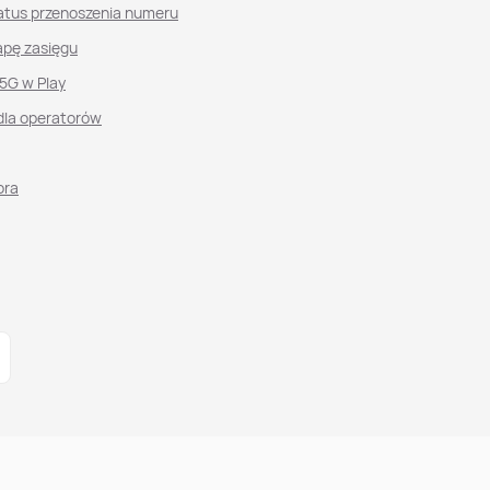
atus przenoszenia numeru
pę zasięgu
 5G w Play
dla operatorów
ora