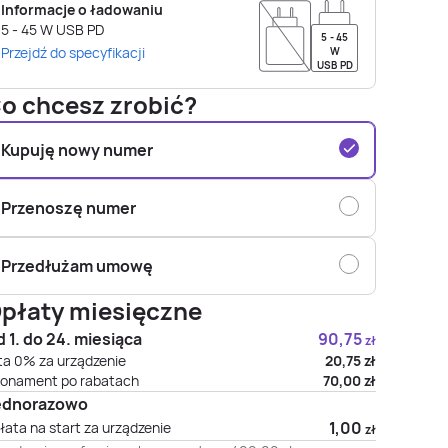
Informacje o ładowaniu
5 - 45
W
USB PD
5 - 45
Przejdź do specyfikacji
W
USB PD
o chcesz zrobić?
Kupuję nowy numer
Przenoszę numer
Przedłużam umowę
płaty miesięczne
 1. do 24. miesiąca
90,75
zł
ta 0% za urządzenie
20,75
zł
onament po rabatach
70,00
zł
ednorazowo
1,00
łata na start za urządzenie
zł