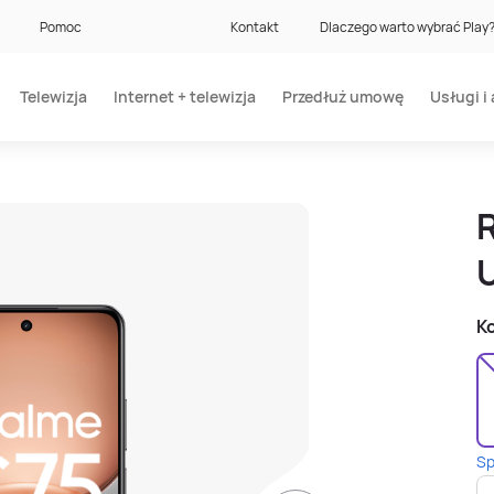
Pomoc
Kontakt
Dlaczego warto wybrać Play
Telewizja
Internet + telewizja
Przedłuż umowę
Usługi i 
Ko
Sp