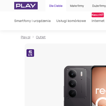
Dla Ciebie
Małe firmy
Duże firmy
Nasz HIT
Smartfony i urządzenia
Usługi komórkowe
Internet
Play.pl
Outlet