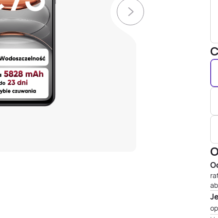
C
O
Od
ra
ab
J
op