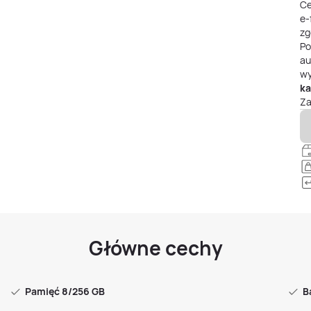
Ce
e-
zg
P
au
wy
ka
Za
Główne cechy
Pamięć 8/256 GB
B