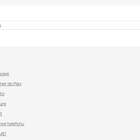
u
mowę
mer do Play
nto
urę
et
awę telefonu
MEI