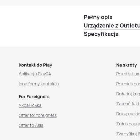
Pełny opis
Urządzenie z Outlet
Specyfikacja
Kontakt do Play
Na skróty
Aplikacja Play24
Przedłuż u
Inne formy kontaktu
Przenieś nu
Doładuj ko
For Foreigners
Zapłać fakt
Українська
Dokup paki
Offer for foreigners
Zgłoś napr
Offer to Asia
Zweryfikuj I