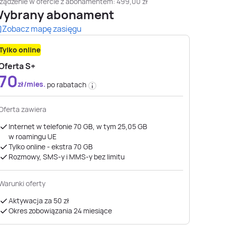
ządzenie w ofercie z abonamentem:
499,00
zł
ybrany abonament
Zobacz mapę zasięgu
Tylko online
Oferta S+
70
zł/mies.
po rabatach
Oferta zawiera
Internet w telefonie 70 GB, w tym 25,05 GB
w roamingu UE
Tylko online - ekstra 70 GB
Rozmowy, SMS-y i MMS-y bez limitu
Warunki oferty
Aktywacja za 50 zł
Okres zobowiązania 24 miesiące