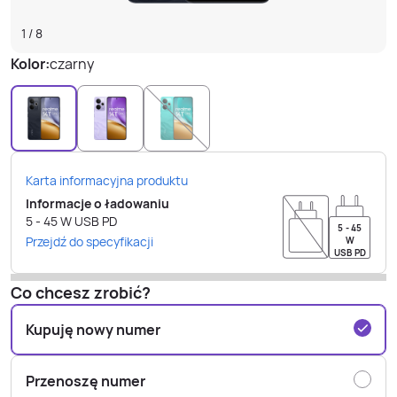
1
/
8
Kolor:
czarny
Karta informacyjna produktu
Informacje o ładowaniu
5 - 45
W
USB PD
5 - 45
Przejdź do specyfikacji
W
USB PD
Co chcesz zrobić?
Kupuję nowy numer
Przenoszę numer