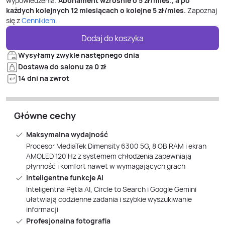
wypowiedzenia.
Abonament wzrośnie o
5
zł/mies., a po
każdych kolejnych 12 miesiącach o kolejne
5
zł/mies.
Zapoznaj
się z
Cennikiem
.
Dodaj do koszyka
Wysyłamy zwykle następnego dnia
Dostawa do salonu za 0 zł
14 dni na zwrot
Główne cechy
Maksymalna wydajność
Procesor MediaTek Dimensity 6300 5G, 8 GB RAM i ekran
AMOLED 120 Hz z systemem chłodzenia zapewniają
płynność i komfort nawet w wymagających grach
Inteligentne funkcje AI
Inteligentna Pętla AI, Circle to Search i Google Gemini
ułatwiają codzienne zadania i szybkie wyszukiwanie
informacji
Profesjonalna fotografia